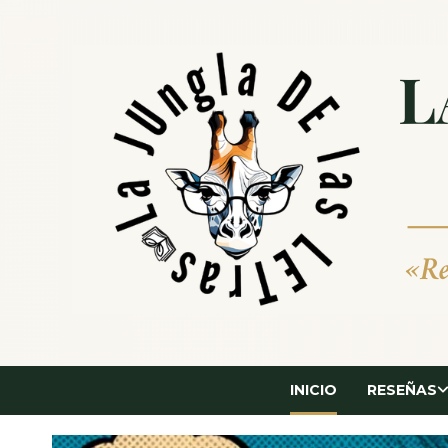
Saltar
al
contenido
INICIO
RESEÑAS