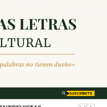
Entrevistas
Entrevista a Marcos
Fernández García
28 DE FEBRERO DE 2026
0
5
Entrevistas
Entrevista a Adriana García
Sojo
31 DE ENERO DE 2026
0
6
Entrevistas
SUSCRÍBETE
Entrevista a David Nava
Gutiérrez
20 DE DICIEMBRE DE 2025
0