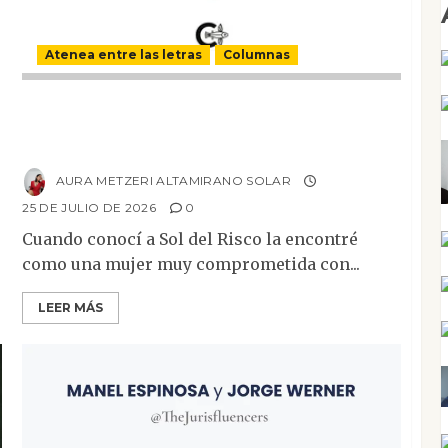
Atenea entre las letras
Columnas
Versos y relatos de libertad: el canto a la
conciencia de la escritora peruana Sol del
Risco
AURA METZERI ALTAMIRANO SOLAR
25 DE JULIO DE 2026
0
Cuando conocí a Sol del Risco la encontré
como una mujer muy comprometida con...
LEER MÁS