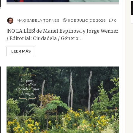
¡No la líes!
MAXI SABELA TORNES
6 DE JULIO DE 2026
0
¡NO LA LÍES! de Manel Espinosa y Jorge Werner
/ Editorial: Ciudadela / Género:...
LEER MÁS