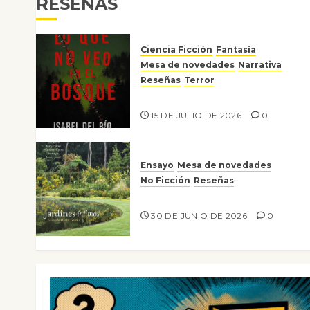
RESEÑAS
Ciencia Ficción
Fantasía
Mesa de novedades
Narrativa
Reseñas
Terror
Lo que no veo en el bosque
15 DE JULIO DE 2026
0
Ensayo
Mesa de novedades
No Ficción
Reseñas
Jardines íntimos
30 DE JUNIO DE 2026
0