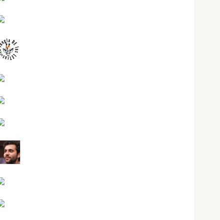
Juanjo Melgarejo
jungladelasletras
Kiko Prian
Mar Carrillo
Mari Carmen Pérez
Maxi Sabela Tornes
Noa Guardia
Rosa Villalejos