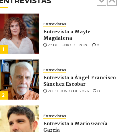
ENTREVISTAS
7
Entrevistas
Entrevista a Mayte
Magdalena
27 DE JUNIO DE 2026
0
1
Entrevistas
Entrevista a Ángel Francisco
Sánchez Escobar
20 DE JUNIO DE 2026
0
2
Entrevistas
Atenea entre las letras
Columnas
Entrevista a Mario García
Versos y relatos de libertad: el canto a la concienci
García