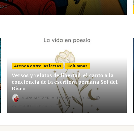
0
Atenea entre las letras
Columnas
Versos y relatos de libertad: el canto a la
conciencia de la escritora peruana Sol del
Risco
AURA METZERI ALTAMIRANO SOLAR
25 DE JULIO DE 2026
0