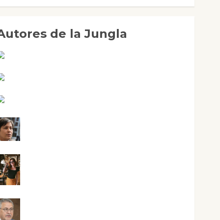
Autores de la Jungla
Adoración Negre Pujol
Angie Ballester
Aura Metzeri Altamirano Solar
Aurelio R. Silvano
Eva Fraile
Jesús Cuenca Torres