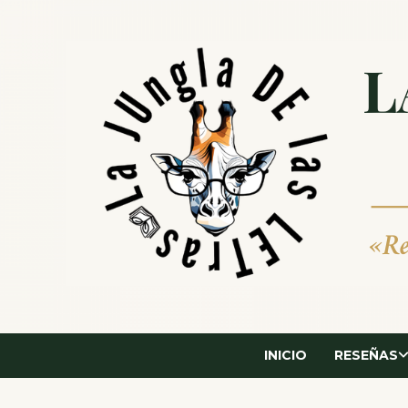
Saltar
al
contenido
INICIO
RESEÑAS