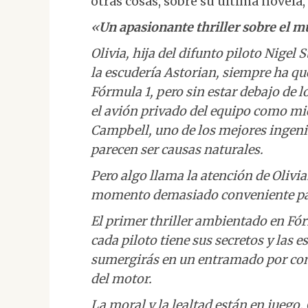
otras cosas, sobre su última novela,
«
Un apasionante thriller sobre el m
Olivia, hija del difunto piloto Nigel S
la escudería Astorian, siempre ha qu
Fórmula 1, pero sin estar debajo de l
el avión privado del equipo como m
Campbell, uno de los mejores ingenier
parecen ser causas naturales.
Pero algo llama la atención de Olivia
momento demasiado conveniente pa
El primer thriller ambientado en Fór
cada piloto tiene sus secretos y las 
sumergirás en un entramado por cons
del motor.
La moral y la lealtad están en juego