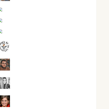
Joaquín Rández Ramos
José Antonio Castro Cebrián
Juanjo Melgarejo
jungladelasletras
Kiko Prian
Mar Carrillo
Mari Carmen Pérez