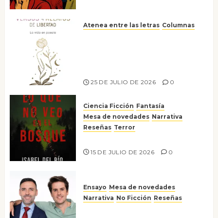
Atenea entre las letras
Columnas
Versos y relatos de libertad: el
canto a la conciencia de la
escritora peruana Sol del
Risco
25 DE JULIO DE 2026
0
Ciencia Ficción
Fantasía
Mesa de novedades
Narrativa
Reseñas
Terror
Lo que no veo en el bosque
15 DE JULIO DE 2026
0
Ensayo
Mesa de novedades
Narrativa
No Ficción
Reseñas
¡No la líes!