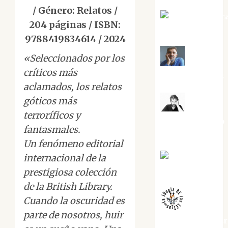
/ Género: Relatos /
Jesús Cuenc
204 páginas / ISBN:
Torres
9788419834614 / 2024
«Seleccionados por los
Joaquín
críticos más
Rández Ramos
aclamados, los relatos
góticos más
José
terroríficos y
Antonio Castro
fantasmales.
Cebrián
Un fenómeno editorial
Juanjo
internacional de la
Melgarejo
prestigiosa colección
de la British Library.
Cuando la oscuridad es
parte de nosotros, huir
jungladelaslet