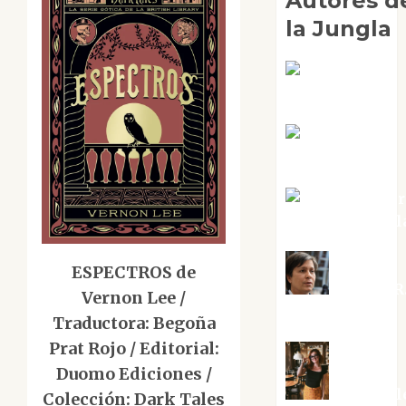
Autores d
la Jungla
Adoración
Negre Pujol
Angie
Ballester
Aura Metzer
Altamirano Sol
ESPECTROS de
Aurelio R
Vernon Lee /
Silvano
Traductora: Begoña
Prat Rojo / Editorial:
Duomo Ediciones /
Eva Frail
Colección: Dark Tales