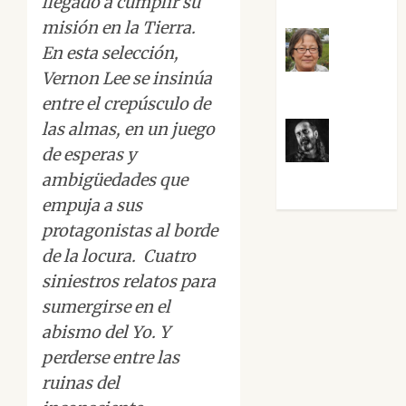
llegado a cumplir su
misión en la Tierra.
En esta selección,
Rosa
Vernon Lee se insinúa
Villalejos
entre el crepúsculo de
las almas, en un juego
de esperas y
Víctor
ambigüedades que
Morata
empuja a sus
protagonistas al borde
de la locura. Cuatro
siniestros relatos para
sumergirse en el
abismo del Yo. Y
perderse entre las
ruinas del