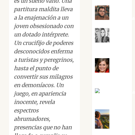
es un sueño vano. Una
partitura maldita lleva
a la enajenación a un
Kiko Pri
joven obsesionado con
un dotado intérprete.
Mar
Un crucifijo de poderes
Carrillo
desconocidos enferma
a turistas y peregrinos,
hasta el punto de
Mari
convertir sus milagros
Carmen Pérez
en demoníacos. Un
Maxi Sabel
juego, en apariencia
Tornes
inocente, revela
espectros
abrumadores,
Noa
presencias que no han
Guardia