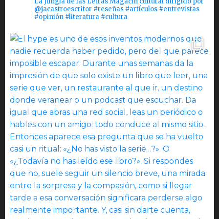
La Jungla de las Letras Magacín cultural dirigido por
@jacastroescritor #reseñas #artículos #entrevistas
#opinión #literatura #cultura