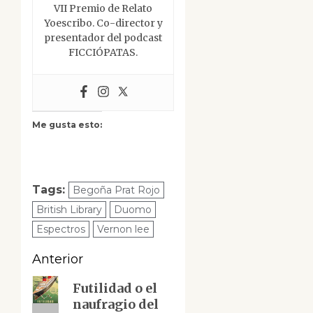
VII Premio de Relato
Yoescribo. Co-director y
presentador del podcast
FICCIÓPATAS.
Me gusta esto:
Tags:
Begoña Prat Rojo
British Library
Duomo
Espectros
Vernon lee
Navegación
Anterior
de
Entrada
Futilidad o el
naufragio del
anterior:
entradas