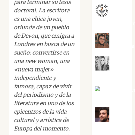
para terminar su tesis
doctoral. La escritora
es una chica joven,
jungladelaslet
oriunda de un pueblo
de Devon, que emigra a
Londres en busca de un
Kiko Pri
sueño: convertirse en
una new woman, una
Mar
«nueva mujer»
Carrillo
independiente y
famosa, capaz de vivir
Mari Carme
del periodismo y de la
Pérez
literatura en uno de los
epicentros de la vida
cultural y artística de
Maxi
Sabela Tornes
Europa del momento.