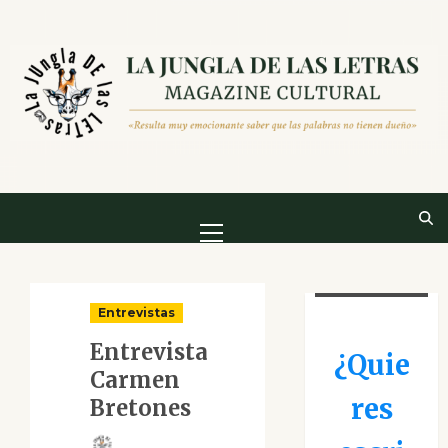
Saltar
al
contenido
Menú
principal
Entrevistas
Entrevista
¿Quie
Carmen
res
Bretones