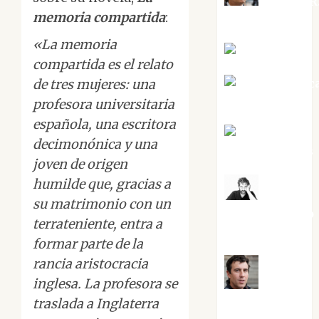
Aurelio R
memoria compartida
:
Silvano
«La memoria
Eva Fraile
compartida es el relato
Jesús Cuenc
de tres mujeres: una
Torres
profesora universitaria
española, una escritora
Joaquín
decimonónica y una
Rández Ramos
joven de origen
humilde que, gracias a
José
su matrimonio con un
Antonio Castro
terrateniente, entra a
Cebrián
formar parte de la
rancia aristocracia
inglesa. La profesora se
Juanjo
Melgarejo
traslada a Inglaterra