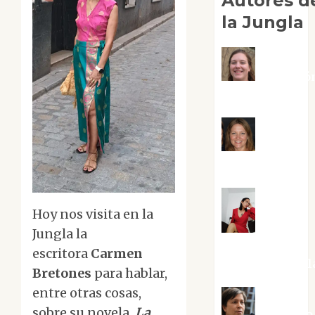
Autores d
la Jungla
Adoració
Negre Pujol
Angie
Ballester
Hoy nos visita en la
Aura
Jungla la
Metzeri
escritora
Carmen
Altamirano Sol
Bretones
para hablar,
entre otras cosas,
sobre su novela,
La