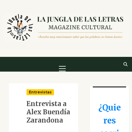
Saltar
al
contenido
Menú
principal
Entrevistas
Entrevista a
¿Quie
Alex Buendía
res
Zarandona