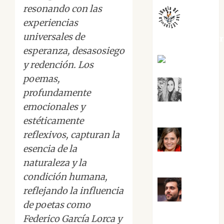
resonando con las
experiencias
universales de
jungladelaslet
esperanza, desasosiego
Kiko Prian
y redención. Los
poemas,
profundamente
Mar
emocionales y
Carrillo
estéticamente
reflexivos, capturan la
esencia de la
Mari
Carmen Pérez
naturaleza y la
condición humana,
reflejando la influencia
Maxi
de poetas como
Sabela Tornes
Federico García Lorca y