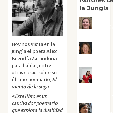
Autores d
la Jungla
Adoració
Negre Pujol
Hoy nos visita en la
Jungla el poeta
Alex
Angie
Buendía Zarandona
Ballester
para hablar, entre
otras cosas, sobre su
último poemario,
El
Aura
viento de la soga
:
Metzeri
Altamirano Sol
«Este libro es un
cautivador poemario
que explora la dualidad