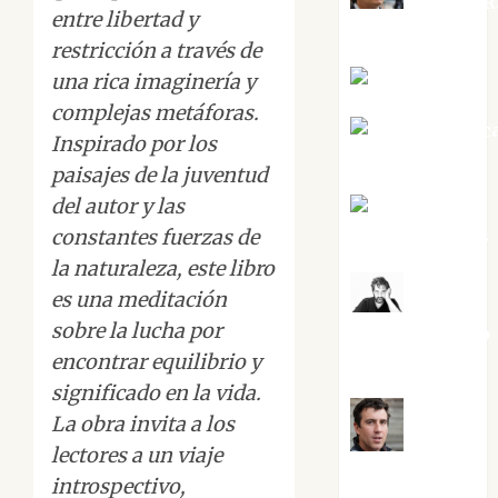
Aurelio R
entre libertad y
Silvano
restricción a través de
Eva Fraile
una rica imaginería y
complejas metáforas.
Jesús Cuenc
Inspirado por los
Torres
paisajes de la juventud
del autor y las
Joaquín
Rández Ramos
constantes fuerzas de
la naturaleza, este libro
es una meditación
José
sobre la lucha por
Antonio Castro
encontrar equilibrio y
Cebrián
significado en la vida.
La obra invita a los
Juanjo
lectores a un viaje
Melgarejo
introspectivo,