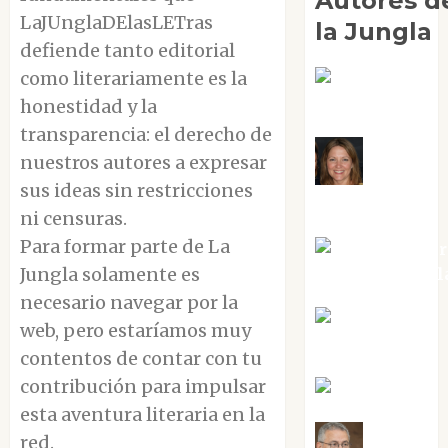
Autores d
LaJUnglaDElasLETras
la Jungla
defiende tanto editorial
como literariamente es la
Adoración
Negre Pujol
honestidad y la
transparencia: el derecho de
nuestros autores a expresar
Angie
sus ideas sin restricciones
Ballester
ni censuras.
Para formar parte de La
Aura Metzer
Jungla solamente es
Altamirano Sol
necesario navegar por la
Aurelio R.
web, pero estaríamos muy
Silvano
contentos de contar con tu
contribución para impulsar
Eva Fraile
esta aventura literaria en la
red.