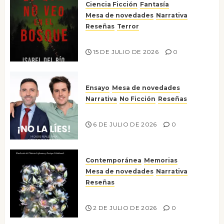
Ciencia Ficción
Fantasía
Mesa de novedades
Narrativa
Reseñas
Terror
Lo que no veo en el bosque
15 DE JULIO DE 2026
0
Ensayo
Mesa de novedades
Narrativa
No Ficción
Reseñas
¡No la líes!
6 DE JULIO DE 2026
0
Contemporánea
Memorias
Mesa de novedades
Narrativa
Reseñas
Tienes que mirar
2 DE JULIO DE 2026
0