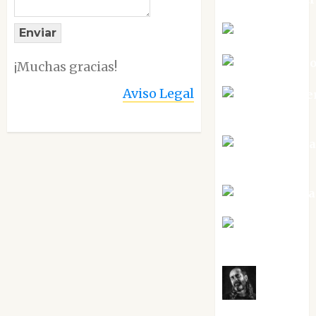
Kiko Prian
Enviar
Mar Carrill
¡Muchas gracias!
Aviso Legal
Mari Carme
Pérez
Maxi Sabel
Tornes
Noa Guardia
Rosa
Villalejos
Víctor
Morata