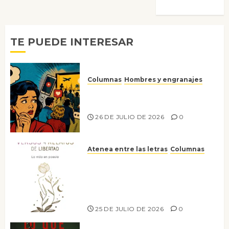
TE PUEDE INTERESAR
Columnas
Hombres y engranajes
Ya no confiamos ni en lo que
nos gusta
26 DE JULIO DE 2026
0
Atenea entre las letras
Columnas
Versos y relatos de libertad: el
canto a la conciencia de la
escritora peruana Sol del
Risco
25 DE JULIO DE 2026
0