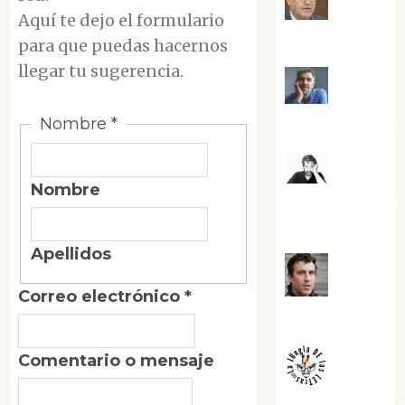
Jesús
Aquí te dejo el formulario
Cuenca Torres
para que puedas hacernos
llegar tu sugerencia.
Joaquín
Rández Ramos
Nombre
*
José
Nombre
Antonio Castro
Cebrián
Apellidos
Juanjo
Correo
Correo electrónico
*
Melgarejo
Comentario
Nombre
Comentario o mensaje
jungladelaslet