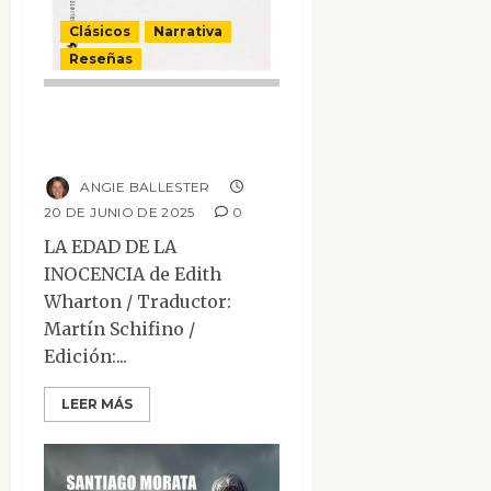
Clásicos
Narrativa
Reseñas
La edad de la
inocencia
ANGIE BALLESTER
20 DE JUNIO DE 2025
0
LA EDAD DE LA
INOCENCIA de Edith
Wharton / Traductor:
Martín Schifino /
Edición:...
LEER MÁS