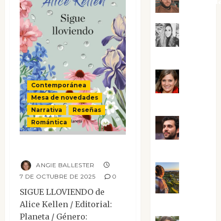
Kiko Pri
Mar
Carrillo
Mari
Contemporánea
Mesa de novedades
Carmen Pérez
Narrativa
Reseñas
Romántica
Maxi
Sigue lloviendo
Sabela Tornes
ANGIE BALLESTER
7 DE OCTUBRE DE 2025
0
Noa
SIGUE LLOVIENDO de
Guardia
Alice Kellen / Editorial:
Planeta / Género: