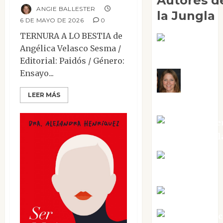
Autores d
ANGIE BALLESTER
la Jungla
6 DE MAYO DE 2026
0
TERNURA A LO BESTIA de
Adoración
Angélica Velasco Sesma /
Negre Pujol
Editorial: Paidós / Género:
Ensayo...
Angie
LEER MÁS
Ballester
Aura Metze
Altamirano Sol
Aurelio R.
Silvano
Eva Fraile
Jesús Cuen