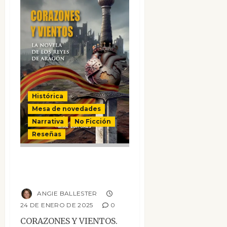
Histórica
Mesa de novedades
Narrativa
No Ficción
Reseñas
Corazones y
vientos
ANGIE BALLESTER
24 DE ENERO DE 2025
0
CORAZONES Y VIENTOS.