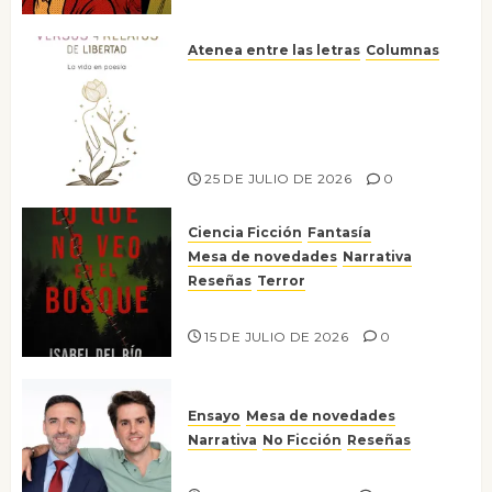
Atenea entre las letras
Columnas
Versos y relatos de libertad: el
canto a la conciencia de la
escritora peruana Sol del
Risco
25 DE JULIO DE 2026
0
Ciencia Ficción
Fantasía
Mesa de novedades
Narrativa
Reseñas
Terror
Lo que no veo en el bosque
15 DE JULIO DE 2026
0
Ensayo
Mesa de novedades
Narrativa
No Ficción
Reseñas
¡No la líes!