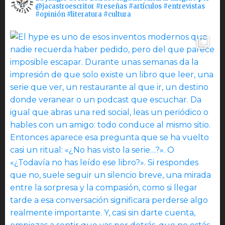
@jacastroescritor #reseñas #artículos #entrevistas
#opinión #literatura #cultura