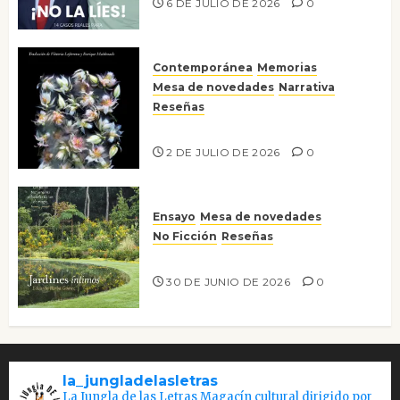
6 DE JULIO DE 2026
0
Contemporánea
Memorias
Mesa de novedades
Narrativa
Reseñas
Tienes que mirar
2 DE JULIO DE 2026
0
Ensayo
Mesa de novedades
No Ficción
Reseñas
Jardines íntimos
30 DE JUNIO DE 2026
0
la_jungladelasletras
La Jungla de las Letras Magacín cultural dirigido por