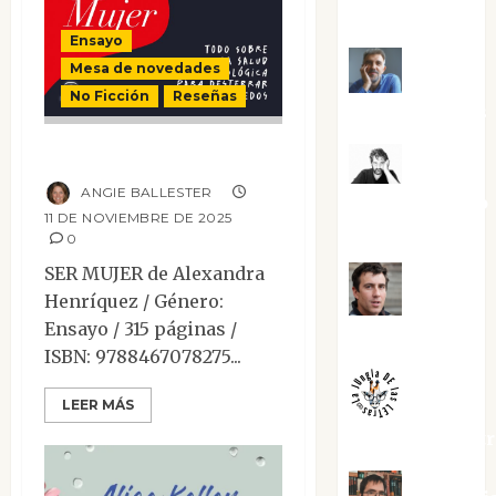
Torres
Ensayo
Mesa de novedades
Joaquín
No Ficción
Reseñas
Rández Ramos
Ser mujer
José
ANGIE BALLESTER
Antonio Castro
11 DE NOVIEMBRE DE 2025
Cebrián
0
SER MUJER de Alexandra
Juanjo
Henríquez / Género:
Ensayo / 315 páginas /
Melgarejo
ISBN: 9788467078275...
LEER MÁS
jungladelaslet