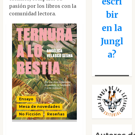
escri
pasión por los libros con la
bir
comunidad lectora.
en la
Jungl
a?
Ensayo
Mesa de novedades
No Ficción
Reseñas
Ternura a lo bestia