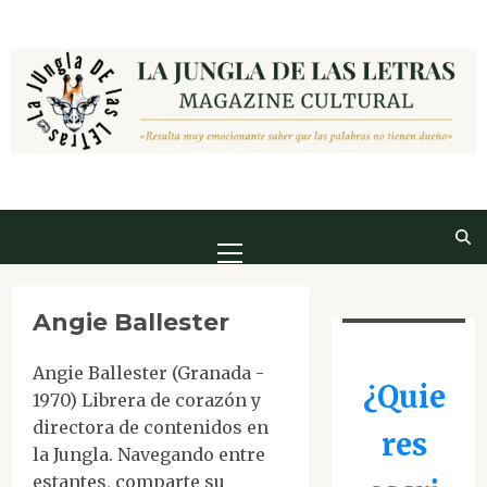
Saltar
al
contenido
Menú
principal
Angie Ballester
Angie Ballester (Granada -
¿Quie
1970) Librera de corazón y
directora de contenidos en
res
la Jungla. Navegando entre
estantes, comparte su