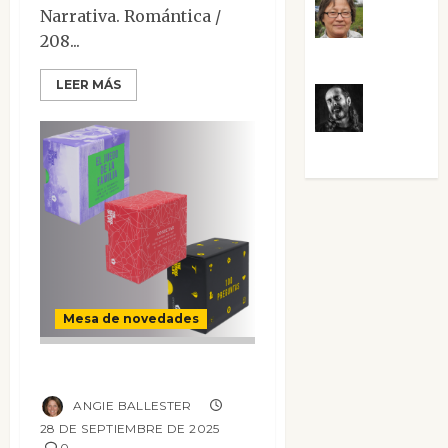
Rosa
Narrativa. Romántica /
208...
Villalejos
LEER MÁS
Víctor
Morata
Mesa de novedades
The School of Life
ANGIE BALLESTER
28 DE SEPTIEMBRE DE 2025
0