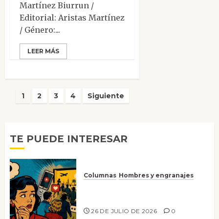
Martínez Biurrun /
Editorial: Aristas Martínez
/ Género:...
LEER MÁS
Paginación
1
2
3
4
Siguiente
de
entradas
TE PUEDE INTERESAR
Columnas
Hombres y engranajes
Ya no confiamos ni en lo que
nos gusta
26 DE JULIO DE 2026
0