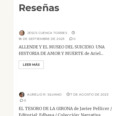
Reseñas
Mesa de novedades
Narrativa
Reseñas
Allende y el museo del suicidio
JESÚS CUENCA TORRES
18 DE SEPTIEMBRE DE 2023
0
ALLENDE Y EL MUSEO DEL SUICIDIO. UNA
HISTORIA DE AMOR Y MUERTE de Ariel...
LEER MÁS
Mesa de novedades
Narrativa
Reseñas
El tesoro de La Girona
AURELIO R. SILVANO
7 DE AGOSTO DE 2023
0
EL TESORO DE LA GIRONA de Javier Pellicer /
Editorial: Edhasa / Colección: Narrativa...