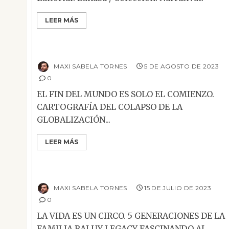
LEER MÁS
Ensayo
Mesa de novedades
Reseñas
El fin del mundo es solo el comienzo
MAXI SABELA TORNES
5 DE AGOSTO DE 2023
0
EL FIN DEL MUNDO ES SOLO EL COMIENZO.
CARTOGRAFÍA DEL COLAPSO DE LA
GLOBALIZACIÓN...
LEER MÁS
Ensayo
Mesa de novedades
Reseñas
La vida es un circo
MAXI SABELA TORNES
15 DE JULIO DE 2023
0
LA VIDA ES UN CIRCO. 5 GENERACIONES DE LA
FAMILIA RALUY LEGACY FASCINANDO AL...