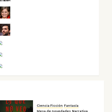
Mari Carmen Pérez
Maxi Sabela Tornes
Noa Guardia
Rosa Villalejos
Víctor Morata
Ciencia Ficción
Fantasía
Mesa de novedades
Narrativa