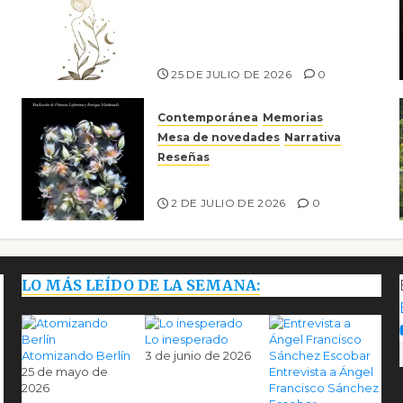
el canto a la conciencia de la
escritora peruana Sol del
Risco
25 DE JULIO DE 2026
0
Contemporánea
Memorias
Mesa de novedades
Narrativa
Reseñas
Tienes que mirar
2 DE JULIO DE 2026
0
LO MÁS LEÍDO DE LA SEMANA:
Lo inesperado
Atomizando Berlín
3 de junio de 2026
25 de mayo de
Entrevista a Ángel
2026
Francisco Sánchez