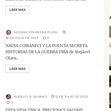
LEER MÁS
Ensayo
Mesa de novedades
Reseñas
Nadia Comăneci y la policía secreta
ADORACIÓN NEGRE PUJOL
18 DE JULIO DE 2023
0
NADIA COMANECI Y LA POLICÍA SECRETA.
HISTORIAS DE LA GUERRA FRÍA de Stejărel
Olaru...
LEER MÁS
Ensayo
Mesa de novedades
Reseñas
Esta vida única, preciosa y salvaje. Volver a
conectarnos a un mundo fracturado
AURELIO R. SILVANO
12 DE JULIO DE 2023
0
ESTA VIDA ÚNICA, PRECIOSA Y SALVAJE.