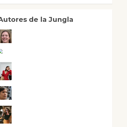
Autores de la Jungla
Adoración Negre Pujol
Angie Ballester
Aura Metzeri Altamirano Solar
Aurelio R. Silvano
Eva Fraile