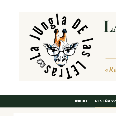
Saltar
al
contenido
INICIO
RESEÑAS