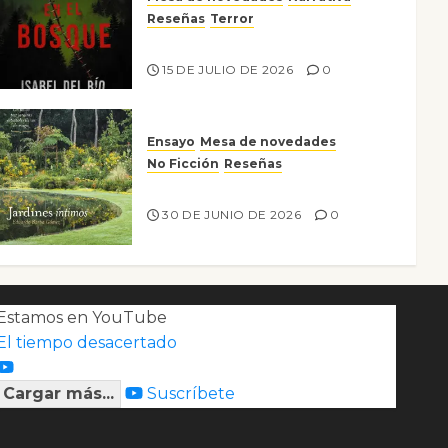
Reseñas
Terror
Lo que no veo en el bosque
15 DE JULIO DE 2026
0
Ensayo
Mesa de novedades
No Ficción
Reseñas
Jardines íntimos
30 DE JUNIO DE 2026
0
Estamos en YouTube
El tiempo desacertado
Cargar más...
Suscríbete