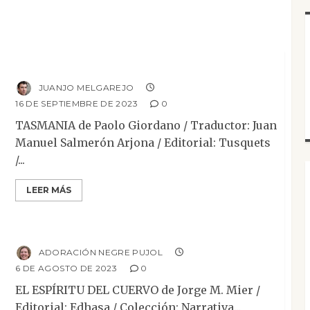
Mesa de novedades
Narrativa
Reseñas
Tasmania
JUANJO MELGAREJO
16 DE SEPTIEMBRE DE 2023
0
TASMANIA de Paolo Giordano / Traductor: Juan
Manuel Salmerón Arjona / Editorial: Tusquets
/...
LEER MÁS
Mesa de novedades
Narrativa
Reseñas
El espíritu del ciervo
ADORACIÓN NEGRE PUJOL
6 DE AGOSTO DE 2023
0
EL ESPÍRITU DEL CUERVO de Jorge M. Mier /
Editorial: Edhasa / Colección: Narrativa...