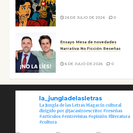
Ya no confiamos ni en lo que
nos gusta
26 DE JULIO DE 2026
0
Ensayo
Mesa de novedades
Narrativa
No Ficción
Reseñas
¡No la líes!
6 DE JULIO DE 2026
0
la_jungladelasletras
La Jungla de las Letras Magacín cultural
dirigido por @jacastroescritor #reseñas
#artículos #entrevistas #opinión #literatura
#cultura