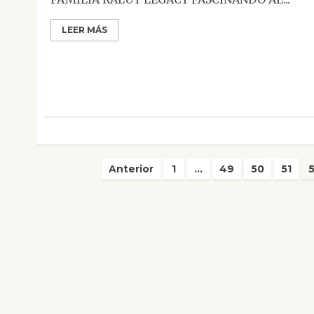
LEER MÁS
Paginación
Anterior
1
…
49
50
51
de
entradas