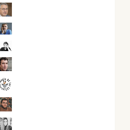
Jesús Cuenca Torres
Joaquín Rández Ramos
José Antonio Castro Cebrián
Juanjo Melgarejo
jungladelasletras
Kiko Prian
Mar Carrillo