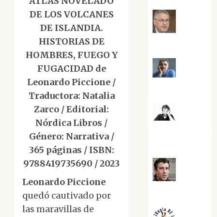
ATLAS NOVELADO
DE LOS VOLCANES
DE ISLANDIA.
Jesús
HISTORIAS DE
Cuenca Torres
HOMBRES, FUEGO Y
FUGACIDAD de
Joaquín
Leonardo Piccione /
Rández Ramos
Traductora: Natalia
Zarco / Editorial:
José
Nórdica Libros /
Antonio Castro
Género: Narrativa /
Cebrián
365 páginas / ISBN:
9788419735690 / 2023
Juanjo
Leonardo Piccione
Melgarejo
quedó cautivado por
las maravillas de