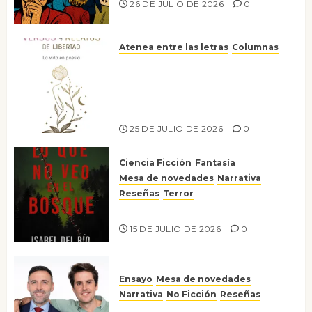
26 DE JULIO DE 2026
0
Atenea entre las letras
Columnas
Versos y relatos de libertad: el
canto a la conciencia de la
escritora peruana Sol del
Risco
25 DE JULIO DE 2026
0
Ciencia Ficción
Fantasía
Mesa de novedades
Narrativa
Reseñas
Terror
Lo que no veo en el bosque
15 DE JULIO DE 2026
0
Ensayo
Mesa de novedades
Narrativa
No Ficción
Reseñas
¡No la líes!