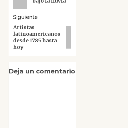
bajo la lluvia
Siguiente
Artistas
Siguiente
latinoamericanos
entrada:
desde 1785 hasta
hoy
Deja un comentario