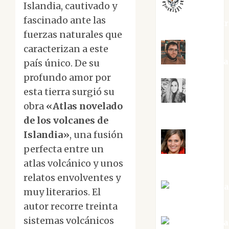
Islandia, cautivado y
fascinado ante las
jungladelaslet
fuerzas naturales que
caracterizan a este
Kiko Pri
país único. De su
profundo amor por
esta tierra surgió su
Mar
obra
«Atlas novelado
Carrillo
de los volcanes de
Islandia»
, una fusión
perfecta entre un
Mari
atlas volcánico y unos
Carmen Pérez
relatos envolventes y
Maxi Sabel
muy literarios. El
Tornes
autor recorre treinta
sistemas volcánicos
Noa Guardia