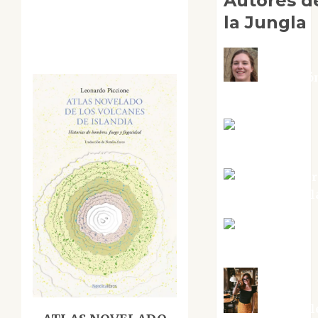
Autores d
la Jungla
Adoració
Negre Pujol
Angie
Ballester
Aura Metzer
Altamirano Sol
Aurelio R.
Silvano
Eva Frail