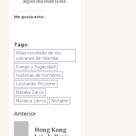
algún día vean la luz.
Me gusta esto:
Tags:
Atlas novelado de los
volcanes de Islandia
Fuego y fugacidad
Historias de hombres
Leonardo Piccione
Natalia Zarco
Nórdica Libros
Notable
Navegación
Anterior
de
Entrada
Hong Kong
anterior:
entradas