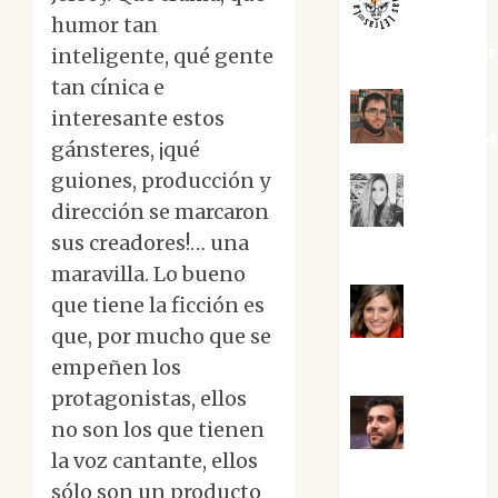
humor tan
jungladelaslet
inteligente, qué gente
tan cínica e
interesante estos
Kiko Pri
gánsteres, ¡qué
guiones, producción y
dirección se marcaron
Mar
sus creadores!… una
Carrillo
maravilla. Lo bueno
que tiene la ficción es
Mari
que, por mucho que se
Carmen Pérez
empeñen los
protagonistas, ellos
no son los que tienen
Maxi
la voz cantante, ellos
Sabela Tornes
sólo son un producto