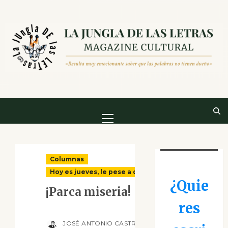
Saltar
al
contenido
Menú
principal
Columnas
Hoy es jueves, le pese a quien le pese
¿Quie
¡Parca miseria!
res
JOSÉ ANTONIO CASTRO CEBRIÁN