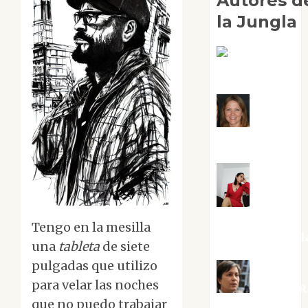
Autores d
la Jungla
Adoración
Negre Pujol
Angie
Ballester
Aura
Metzeri
Tengo en la mesilla
Altamirano Sol
una
tableta
de siete
pulgadas que utilizo
para velar las noches
Aurelio R
que no puedo trabajar
Silvano