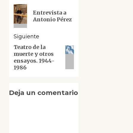
de
Entrada
Entrevista a
anterior:
entradas
Antonio Pérez
Siguiente
Teatro de la
Siguiente
muerte y otros
entrada:
ensayos. 1944-
1986
Deja un comentario