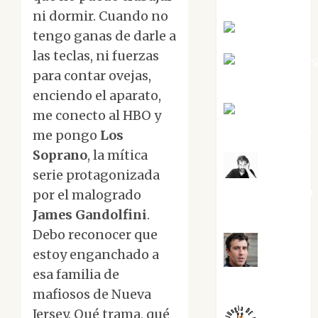
ni dormir. Cuando no
Eva Fraile
tengo ganas de darle a
las teclas, ni fuerzas
Jesús Cuenc
para contar ovejas,
Torres
enciendo el aparato,
Joaquín
me conecto al HBO y
Rández Ramos
me pongo
Los
Soprano
, la mítica
serie protagonizada
José
Antonio Castro
por el malogrado
Cebrián
James Gandolfini
.
Debo reconocer que
estoy enganchado a
Juanjo
esa familia de
Melgarejo
mafiosos de Nueva
Jersey. Qué trama, qué