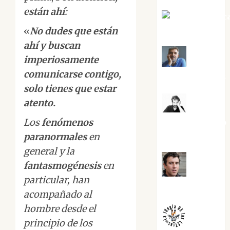
están ahí
:
Jesús Cuenc
Torres
«
No dudes que están
ahí y buscan
imperiosamente
Joaquín
comunicarse contigo,
Rández Ramos
solo tienes que estar
atento.
José
Los
fenómenos
Antonio Castro
Cebrián
paranormales
en
general y la
fantasmogénesis
en
Juanjo
particular, han
Melgarejo
acompañado al
hombre desde el
principio de los