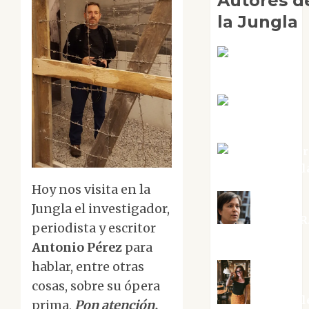
Autores d
la Jungla
Adoración
Negre Pujol
Angie
Ballester
Aura Metzer
Altamirano Sol
Hoy nos visita en la
Jungla el investigador,
Aurelio R
periodista y escritor
Silvano
Antonio Pérez
para
hablar, entre otras
cosas, sobre su ópera
Eva Frail
prima,
Pon atención,