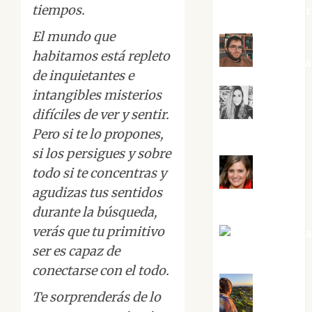
tiempos.
jungladelaslet
El mundo que
habitamos está repleto
Kiko Pri
de inquietantes e
intangibles misterios
difíciles de ver y sentir.
Mar
Carrillo
Pero si te lo propones,
si los persigues y sobre
todo si te concentras y
Mari
agudizas tus sentidos
Carmen Pérez
durante la búsqueda,
verás que tu primitivo
Maxi Sabel
ser es capaz de
Tornes
conectarse con el todo.
Te sorprenderás de lo