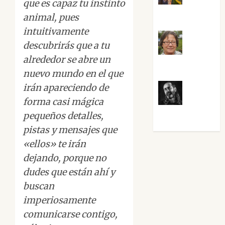
Noa
que es capaz tu instinto
Guardia
animal, pues
intuitivamente
descubrirás que a tu
Rosa
alrededor se abre un
Villalejos
nuevo mundo en el que
irán apareciendo de
forma casi mágica
Víctor
Morata
pequeños detalles,
pistas y mensajes que
«ellos» te irán
dejando, porque no
dudes que están ahí y
buscan
imperiosamente
comunicarse contigo,