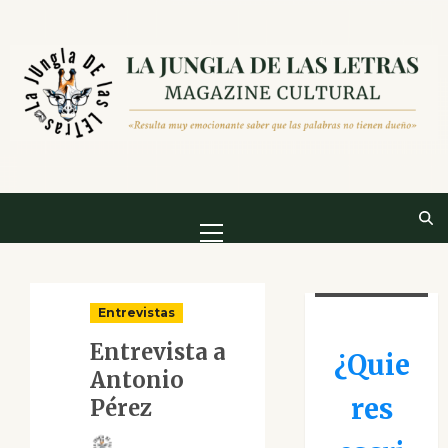
Saltar
al
contenido
Menú
principal
Entrevistas
Entrevista a
¿Quie
Antonio
res
Pérez