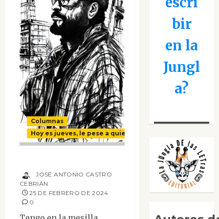
escri
bir
en la
Jungl
a?
Columnas
Hoy es jueves, le pese a quien le pese
¡Parca miseria!
JOSÉ ANTONIO CASTRO
CEBRIÁN
25 DE FEBRERO DE 2024
0
Tengo en la mesilla