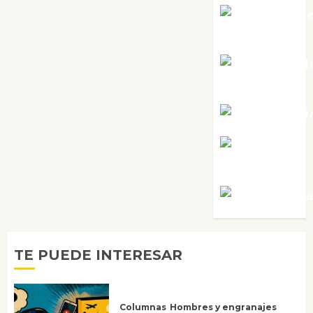
Mari Carm
Pérez
Maxi Sabel
Tornes
Noa Guardi
Rosa
Villalejos
Víctor Mora
TE PUEDE INTERESAR
Columnas
Hombres y engranajes