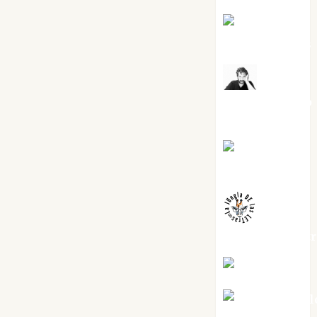
Joaquín
Rández Ramos
José
Antonio Castro
Cebrián
Juanjo
Melgarejo
jungladelaslet
Kiko Prian
Mar Carrill