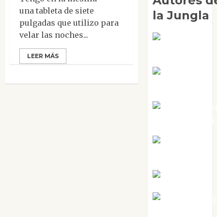
Autores d
una tableta de siete
la Jungla
pulgadas que utilizo para
velar las noches...
Adoración
Negre Pujol
LEER MÁS
Angie
Ballester
Aura Metze
Altamirano Sol
Aurelio R.
Silvano
Eva Fraile
Jesús Cuen
Torres