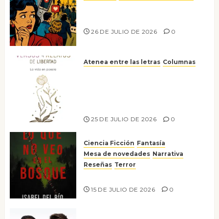
Ya no confiamos ni en lo que
nos gusta
26 DE JULIO DE 2026
0
Atenea entre las letras
Columnas
Versos y relatos de libertad: el
canto a la conciencia de la
escritora peruana Sol del
Risco
25 DE JULIO DE 2026
0
Ciencia Ficción
Fantasía
Mesa de novedades
Narrativa
Reseñas
Terror
Lo que no veo en el bosque
15 DE JULIO DE 2026
0