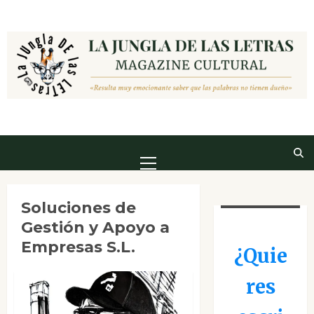
Saltar
al
contenido
Menú
principal
Soluciones de
Gestión y Apoyo a
Empresas S.L.
¿Quie
res