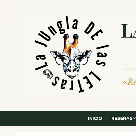
Saltar
al
contenido
INICIO
RESEÑAS