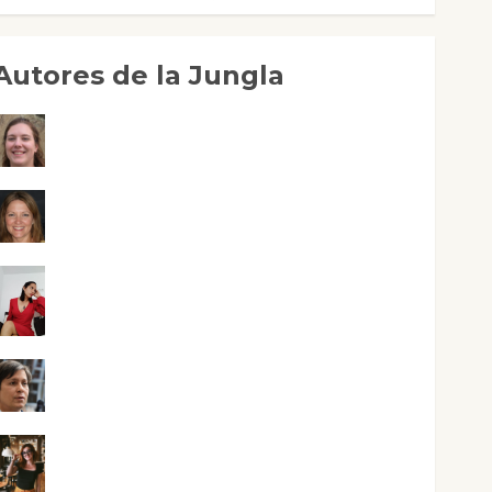
Autores de la Jungla
Adoración Negre Pujol
Angie Ballester
Aura Metzeri Altamirano Solar
Aurelio R. Silvano
Eva Fraile