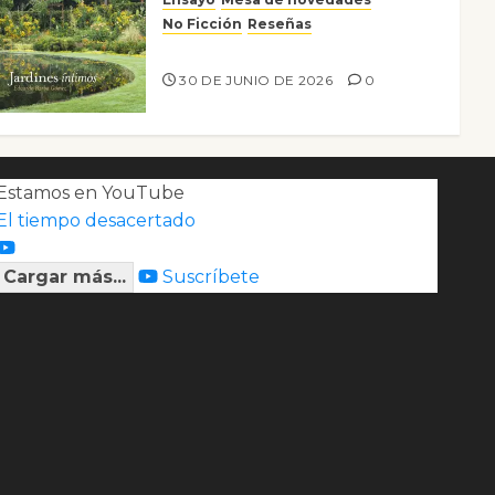
No Ficción
Reseñas
Jardines íntimos
30 DE JUNIO DE 2026
0
Estamos en YouTube
El tiempo desacertado
Cargar más...
Suscríbete