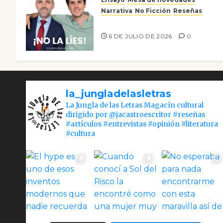
Narrativa
No Ficción
Reseñas
¡No la líes!
6 DE JULIO DE 2026
0
la_jungladelasletras
La Jungla de las Letras Magacín cultural
dirigido por @jacastroescritor #reseñas
#artículos #entrevistas #opinión #literatura
#cultura