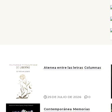
Atenea entre las letras
Columnas
Versos y relatos de libertad:
el canto a la conciencia de la
escritora peruana Sol del
Risco
25 DE JULIO DE 2026
0
Contemporánea
Memorias