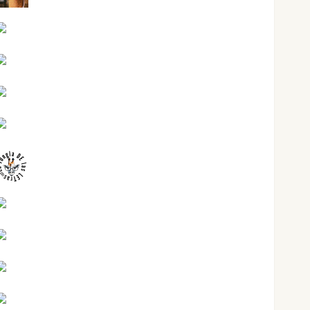
Jesús Cuenca Torres
Joaquín Rández Ramos
José Antonio Castro Cebrián
Juanjo Melgarejo
jungladelasletras
Kiko Prian
Mar Carrillo
Mari Carmen Pérez
Maxi Sabela Tornes