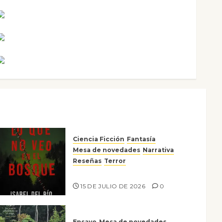
Noa Guardia
Rosa Villalejos
Víctor Morata
Ciencia Ficción
Fantasía
Mesa de novedades
Narrativa
Reseñas
Terror
Lo que no veo en el bosque
15 DE JULIO DE 2026
0
Ensayo
Mesa de novedades