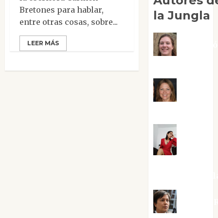
Autores d
Bretones para hablar,
la Jungla
entre otras cosas, sobre...
LEER MÁS
Adoraci
Negre Pujol
Angie
Ballester
Aura
Metzeri
Altamirano Sol
Aurelio R