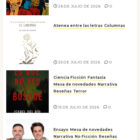
26 DE JULIO DE 2026
0
Atenea entre las letras
Columnas
Versos y relatos de libertad: el
canto a la conciencia de la
escritora peruana Sol del
Risco
25 DE JULIO DE 2026
0
Ciencia Ficción
Fantasía
Mesa de novedades
Narrativa
Reseñas
Terror
Lo que no veo en el bosque
15 DE JULIO DE 2026
0
Ensayo
Mesa de novedades
Narrativa
No Ficción
Reseñas