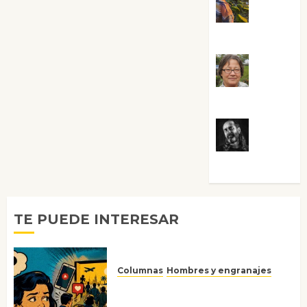
Noa
Guardia
Rosa
Villalejos
Víctor
Morata
TE PUEDE INTERESAR
Columnas
Hombres y engranajes
Ya no confiamos ni en lo que
nos gusta