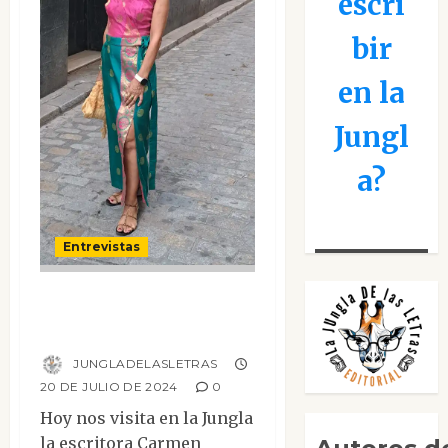
escri
bir
en la
Jungl
a?
Entrevistas
Entrevista Carmen
Bretones
JUNGLADELASLETRAS
20 DE JULIO DE 2024
0
Hoy nos visita en la Jungla
la escritora Carmen