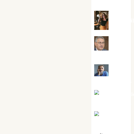
Silvano
Eva Frai
Jesús
Cuenca Torres
Joaquín
Rández Ramos
José Antoni
Castro Cebrián
Juanjo
Melgarejo