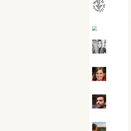
jungladelaslet
Kiko Prian
Mar
Carrillo
Mari
Carmen Pérez
Maxi
Sabela Tornes