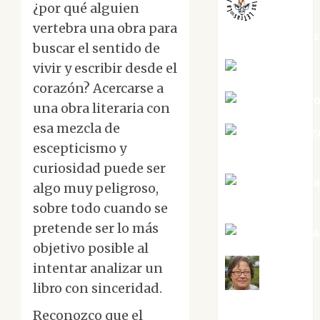
¿por qué alguien
vertebra una obra para
jungladelaslet
buscar el sentido de
vivir y escribir desde el
Kiko Prian
corazón? Acercarse a
Mar Carrill
una obra literaria con
esa mezcla de
Mari Carme
escepticismo y
Pérez
curiosidad puede ser
Maxi Sabel
algo muy peligroso,
Tornes
sobre todo cuando se
pretende ser lo más
Noa Guardia
objetivo posible al
intentar analizar un
Rosa
libro con sinceridad.
Villalejos
Reconozco que el