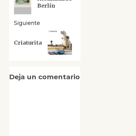
anterior:
entradas
Berlín
Siguiente
Siguiente
Criaturita
entrada:
Deja un comentario