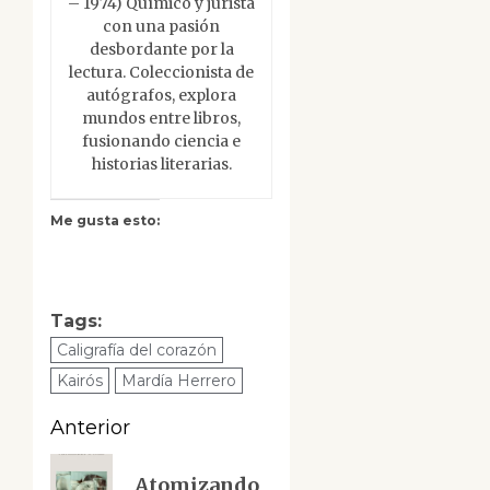
– 1974) Químico y jurista
con una pasión
desbordante por la
lectura. Coleccionista de
autógrafos, explora
mundos entre libros,
fusionando ciencia e
historias literarias.
Me gusta esto:
Tags:
Caligrafía del corazón
Kairós
Mardía Herrero
Navegación
Anterior
de
Entrada
Atomizando