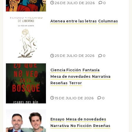
26 DE JULIO DE 2026
0
Atenea entre las letras
Columnas
Versos y relatos de libertad: el
canto a la conciencia de la
escritora peruana Sol del
Risco
25 DE JULIO DE 2026
0
Ciencia Ficción
Fantasía
Mesa de novedades
Narrativa
Reseñas
Terror
Lo que no veo en el bosque
15 DE JULIO DE 2026
0
Ensayo
Mesa de novedades
Narrativa
No Ficción
Reseñas