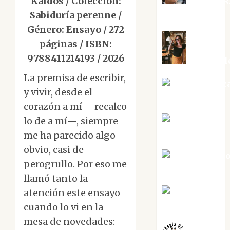
Kaidós / Colección:
Aurelio R
Silvano
Sabiduría perenne /
Género: Ensayo / 272
páginas / ISBN:
9788411214193 / 2026
Eva Frail
La premisa de escribir,
Jesús Cuenc
y vivir, desde el
Torres
corazón a mí —recalco
Joaquín
lo de a mí—, siempre
Rández Ramos
me ha parecido algo
obvio, casi de
José Antoni
perogrullo. Por eso me
Castro Cebrián
llamó tanto la
Juanjo
atención este ensayo
Melgarejo
cuando lo vi en la
mesa de novedades: