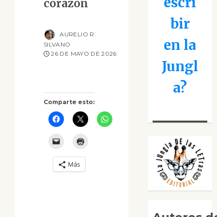
escri
corazón
bir
AURELIO R.
en la
SILVANO
26 DE MAYO DE 2026
Jungl
a?
Comparte esto:
Más