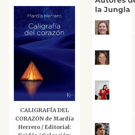
Autores d
la Jungla
Adoració
Negre Pujol
Angie
Ballester
Aura
Metzeri
CALIGRAFÍA DEL
Altamirano Sol
CORAZÓN de Mardía
Herrero / Editorial: