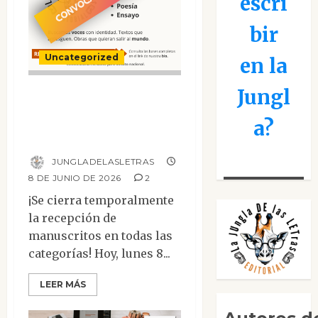
escri
bir
Uncategorized
en la
Jungl
Se cierra la
recepción de
a?
manuscritos
JUNGLADELASLETRAS
8 DE JUNIO DE 2026
2
¡Se cierra temporalmente
la recepción de
manuscritos en todas las
categorías! Hoy, lunes 8...
LEER MÁS