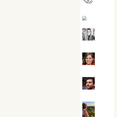
jungladelaslet
Kiko Prian
Mar
Carrillo
Mari
Carmen Pérez
Maxi
Sabela Tornes
Noa