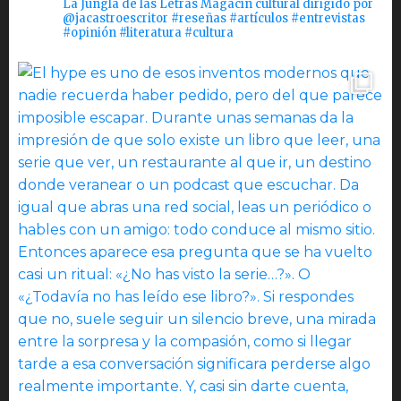
La Jungla de las Letras Magacín cultural dirigido por
@jacastroescritor #reseñas #artículos #entrevistas
#opinión #literatura #cultura