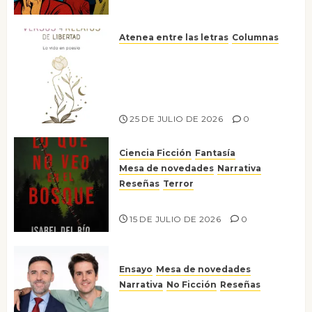
Atenea entre las letras
Columnas
Versos y relatos de libertad: el
canto a la conciencia de la
escritora peruana Sol del
Risco
25 DE JULIO DE 2026
0
Ciencia Ficción
Fantasía
Mesa de novedades
Narrativa
Reseñas
Terror
Lo que no veo en el bosque
15 DE JULIO DE 2026
0
Ensayo
Mesa de novedades
Narrativa
No Ficción
Reseñas
¡No la líes!