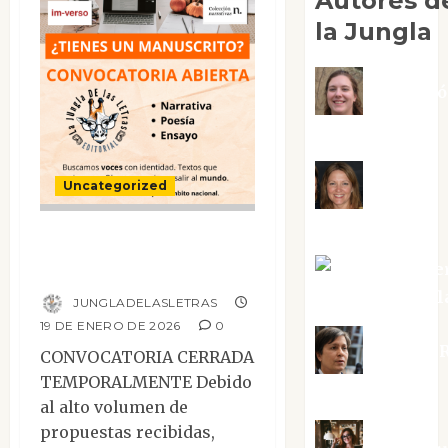
Autores d
la Jungla
Adoraci
Negre Pujol
Angie
Uncategorized
Ballester
Recepción de
manuscritos
Aura Metze
Altamirano Sol
JUNGLADELASLETRAS
19 DE ENERO DE 2026
0
Aurelio R
CONVOCATORIA CERRADA
TEMPORALMENTE Debido
Silvano
al alto volumen de
propuestas recibidas,