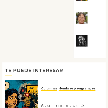
Guardia
Rosa
Villalejos
Víctor
Morata
TE PUEDE INTERESAR
Columnas
Hombres y engranajes
Ya no confiamos ni en lo que
nos gusta
26 DE JULIO DE 2026
0