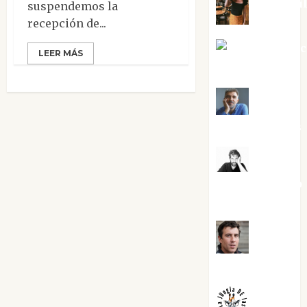
Eva Frai
suspendemos la
recepción de...
Jesús Cuen
LEER MÁS
Torres
Joaquín
Rández Ramos
José
Antonio Castro
Cebrián
Juanjo
Melgarejo