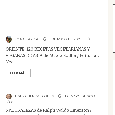
Ensayo
Reseñas
Oriente: 120 recetas vegetarianas y veganas
de Asia
NOA GUARDIA
10 DE MAYO DE 2023
0
ORIENTE: 120 RECETAS VEGETARIANAS Y
VEGANAS DE ASIA de Meera Sodha / Editorial:
Neo...
LEER MÁS
Ensayo
Mesa de novedades
Reseñas
Naturalezas
JESÚS CUENCA TORRES
6 DE MAYO DE 2023
0
NATURALEZAS de Ralph Waldo Emerson /