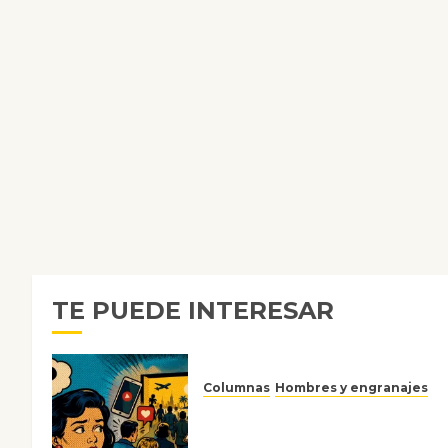
TE PUEDE INTERESAR
Columnas
Hombres y engranajes
Ya no confiamos ni en lo que
nos gusta