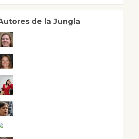
Autores de la Jungla
Adoración Negre Pujol
Angie Ballester
Aura Metzeri Altamirano Solar
Aurelio R. Silvano
Eva Fraile