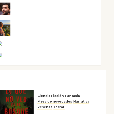
Maxi Sabela Tornes
Noa Guardia
Rosa Villalejos
Víctor Morata
Ciencia Ficción
Fantasía
Mesa de novedades
Narrativa
Reseñas
Terror
Lo que no veo en el bosque