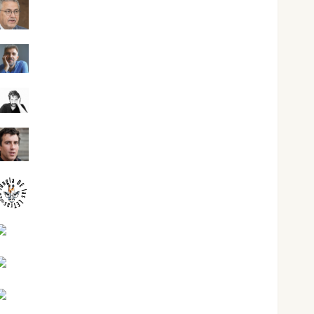
Jesús Cuenca Torres
Joaquín Rández Ramos
José Antonio Castro Cebrián
Juanjo Melgarejo
jungladelasletras
Kiko Prian
Mar Carrillo
Mari Carmen Pérez