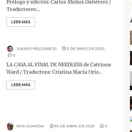
Prólogo y edición: Carlos Muñoz Gutiérrez /
Traductores:...
Mesa de novedades
Narrativa
Reseñas
LEER MÁS
Terror
La casa al final de Needless Street
JUANJO MELGAREJO
3 DE MAYO DE 2023
0
LA CASA AL FINAL DE NEEDLESS de Catriona
Ward / Traductora: Cristina Macía Orio...
LEER MÁS
Ensayo
Reseñas
La escuela de pastelería
NOA GUARDIA
30 DE ABRIL DE 2023
0