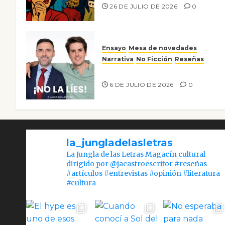
26 DE JULIO DE 2026
0
Ensayo
Mesa de novedades
Narrativa
No Ficción
Reseñas
¡No la líes!
6 DE JULIO DE 2026
0
la_jungladelasletras
La Jungla de las Letras Magacín cultural
dirigido por @jacastroescritor #reseñas
#artículos #entrevistas #opinión #literatura
#cultura