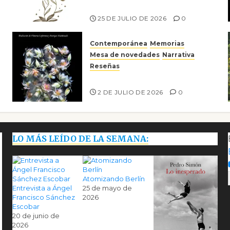
Risco
25 DE JULIO DE 2026
0
Contemporánea
Memorias
Mesa de novedades
Narrativa
Reseñas
Tienes que mirar
2 DE JULIO DE 2026
0
LO MÁS LEÍDO DE LA SEMANA:
Atomizando Berlín
Entrevista a Ángel
25 de mayo de
Francisco Sánchez
2026
Escobar
20 de junio de
2026