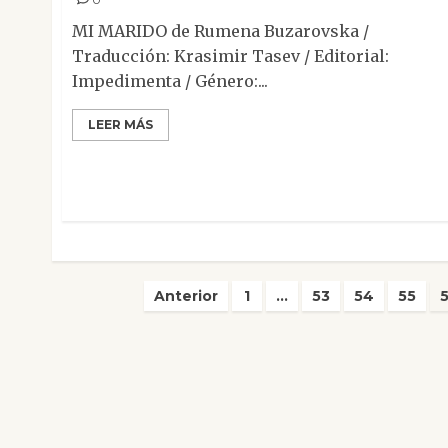
MI MARIDO de Rumena Buzarovska /
Traducción: Krasimir Tasev / Editorial:
Impedimenta / Género:...
LEER MÁS
Paginación
Anterior
1
…
53
54
55
de
entradas