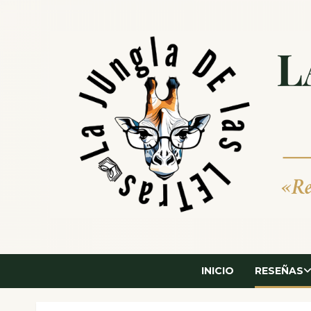
Saltar
al
contenido
INICIO
RESEÑAS