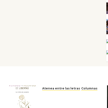
Atenea entre las letras
Columnas
Versos y relatos de libertad:
el canto a la conciencia de la
escritora peruana Sol del