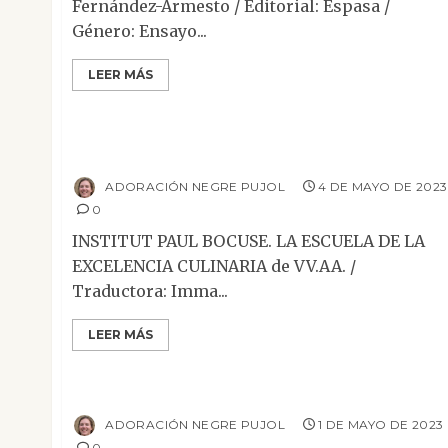
Fernández-Armesto / Editorial: Espasa /
Género: Ensayo...
LEER MÁS
Ensayo
Reseñas
Institut Paul Bocuse. La escuela de la
excelencia culinaria
ADORACIÓN NEGRE PUJOL
4 DE MAYO DE 2023
0
INSTITUT PAUL BOCUSE. LA ESCUELA DE LA
EXCELENCIA CULINARIA de VV.AA. /
Traductora: Imma...
LEER MÁS
Narrativa
Relato
Reseñas
Mi marido
ADORACIÓN NEGRE PUJOL
1 DE MAYO DE 2023
0