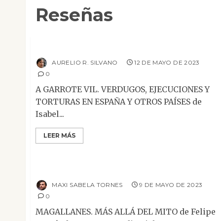
Reseñas
Ensayo
Reseñas
A garrote vil
AURELIO R. SILVANO
12 DE MAYO DE 2023
0
A GARROTE VIL. VERDUGOS, EJECUCIONES Y
TORTURAS EN ESPAÑA Y OTROS PAÍSES de
Isabel...
LEER MÁS
Ensayo
Reseñas
Magallanes. Más allá del mito
MAXI SABELA TORNES
9 DE MAYO DE 2023
0
MAGALLANES. MÁS ALLÁ DEL MITO de Felipe