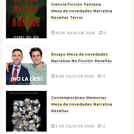
Ciencia Ficción
Fantasía
Mesa de novedades
Narrativa
Reseñas
Terror
Lo que no veo en el bosque
15 DE JULIO DE 2026
0
Ensayo
Mesa de novedades
Narrativa
No Ficción
Reseñas
¡No la líes!
6 DE JULIO DE 2026
0
Contemporánea
Memorias
Mesa de novedades
Narrativa
Reseñas
Tienes que mirar
2 DE JULIO DE 2026
0