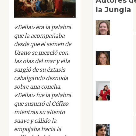
Autores d
la Jungla
«Bella» era la palabra
Adoració
que la acompañaba
Negre Pujol
desde que el semen de
Urano
se mezcló con
las olas del mar y ella
Angie
surgió de su éxtasis
Ballester
cabalgando desnuda
sobre una concha.
«Bella» fue la palabra
Aura
que susurró el
Céfiro
Metzeri
mientras su aliento
Altamirano Sol
suave y cálido la
empujaba hacia la