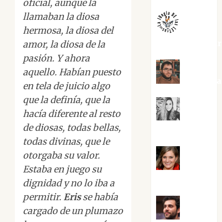
oficial, aunque la
llamaban la diosa
hermosa, la diosa del
jungladelaslet
amor, la diosa de la
pasión. Y ahora
aquello. Habían puesto
Kiko Pri
en tela de juicio algo
que la definía, que la
hacía diferente al resto
Mar
de diosas, todas bellas,
Carrillo
todas divinas, que le
otorgaba su valor.
Mari
Estaba en juego su
Carmen Pérez
dignidad y no lo iba a
permitir.
Eris
se había
cargado de un plumazo
Maxi