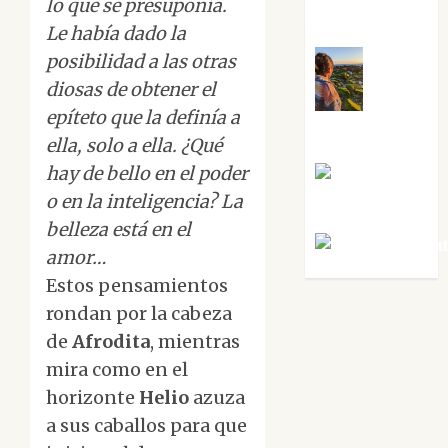
lo que se presuponía.
Sabela Tornes
Le había dado la
posibilidad a las otras
diosas de obtener el
Noa
epíteto que la definía a
Guardia
ella, solo a ella. ¿Qué
hay de bello en el poder
Rosa
o en la inteligencia? La
Villalejos
belleza está en el
Víctor Mora
amor…
Estos pensamientos
rondan por la cabeza
de
Afrodita
, mientras
mira como en el
horizonte
Helio
azuza
a sus caballos para que