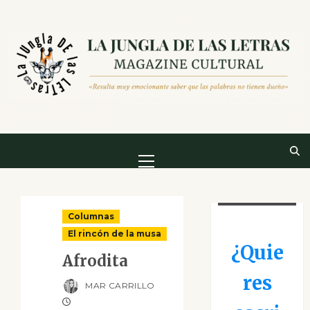
Saltar
al
contenido
Menú
principal
Columnas
El rincón de la musa
¿Quie
Afrodita
res
MAR CARRILLO