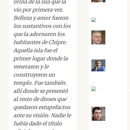
Aurelio R
orilla de la isla que la
Silvano
vio por primera vez.
Belleza y amor fueron
Eva Fraile
los sustantivos con los
que la adornaron los
habitantes de Chipre.
Jesús
Cuenca Torres
Aquella isla fue el
primer lugar donde la
veneraron y le
Joaquín
construyeron un
Rández Ramos
templo. Fue también
José Antoni
allí donde se presentó
Castro Cebrián
al resto de dioses que
quedaron estupefactos
ante su visión. Nadie le
Juanjo
había dado el título
Melgarejo