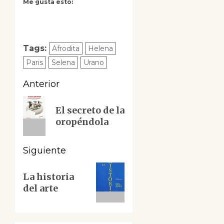
Me gusta esto:
Tags:
Afrodita
Helena
Paris
Selena
Urano
Navegación
Anterior
de
Entrada
El secreto de la
anterior:
entradas
oropéndola
Siguiente
Siguiente
La historia
entrada:
del arte