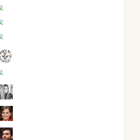
Joaquín Rández Ramos
José Antonio Castro Cebrián
Juanjo Melgarejo
jungladelasletras
Kiko Prian
Mar Carrillo
Mari Carmen Pérez
Maxi Sabela Tornes