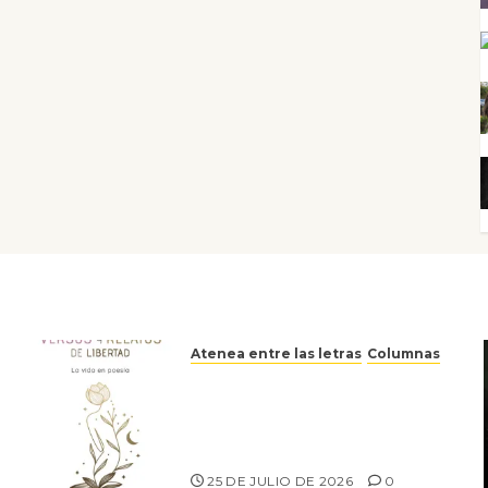
Atenea entre las letras
Columnas
Versos y relatos de libertad:
el canto a la conciencia de la
escritora peruana Sol del
Risco
25 DE JULIO DE 2026
0