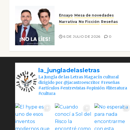
Ensayo
Mesa de novedades
Narrativa
No Ficción
Reseñas
¡No la líes!
6 DE JULIO DE 2026
0
la_jungladelasletras
La Jungla de las Letras Magacín cultural
dirigido por @jacastroescritor #reseñas
#artículos #entrevistas #opinión #literatura
#cultura