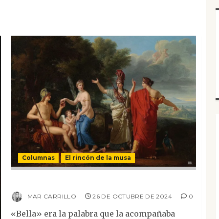
Columnas
El rincón de la musa
Afrodita
MAR CARRILLO
26 DE OCTUBRE DE 2024
0
«Bella» era la palabra que la acompañaba