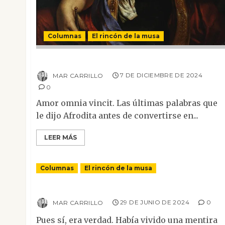
Columnas
El rincón de la musa
Paris I
MAR CARRILLO
7 DE DICIEMBRE DE 2024
0
Amor omnia vincit. Las últimas palabras que
le dijo Afrodita antes de convertirse en...
LEER MÁS
Columnas
El rincón de la musa
Juzgar la belleza
MAR CARRILLO
29 DE JUNIO DE 2024
0
Pues sí, era verdad. Había vivido una mentira