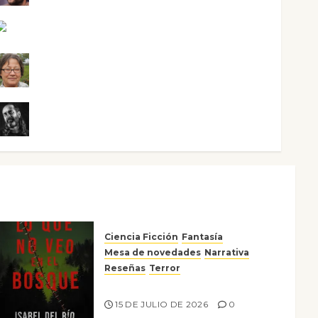
Noa Guardia
Rosa Villalejos
Víctor Morata
Ciencia Ficción
Fantasía
Mesa de novedades
Narrativa
Reseñas
Terror
Lo que no veo en el bosque
15 DE JULIO DE 2026
0