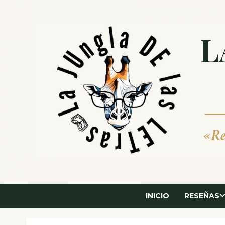
Saltar
al
contenido
INICIO
RESEÑAS