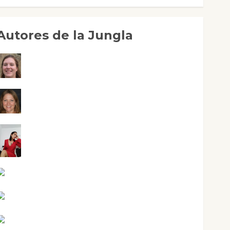
Autores de la Jungla
Adoración Negre Pujol
Angie Ballester
Aura Metzeri Altamirano Solar
Aurelio R. Silvano
Eva Fraile
Jesús Cuenca Torres