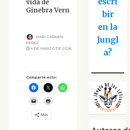
escri
vida de
Ginebra Vern
bir
en la
MARI CARMEN
Jungl
PÉREZ
4 DE MARZO DE 2026
a?
Comparte esto:
Más