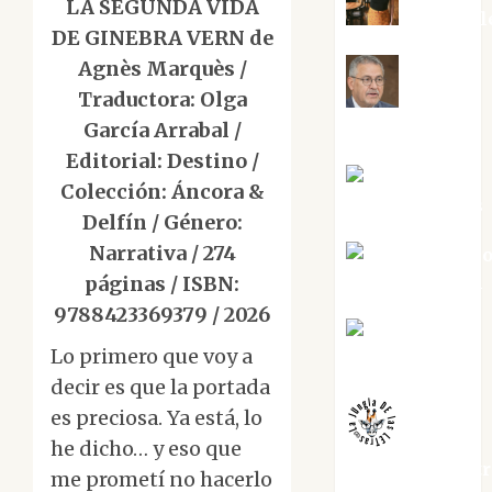
LA SEGUNDA VIDA
Eva Frail
DE GINEBRA VERN de
Agnès Marquès /
Traductora: Olga
Jesús
Cuenca Torres
García Arrabal /
Editorial: Destino /
Joaquín
Colección: Áncora &
Rández Ramos
Delfín / Género:
Narrativa / 274
José Antoni
Castro Cebrián
páginas / ISBN:
9788423369379 / 2026
Juanjo
Lo primero que voy a
Melgarejo
decir es que la portada
es preciosa. Ya está, lo
he dicho… y eso que
jungladelaslet
me prometí no hacerlo