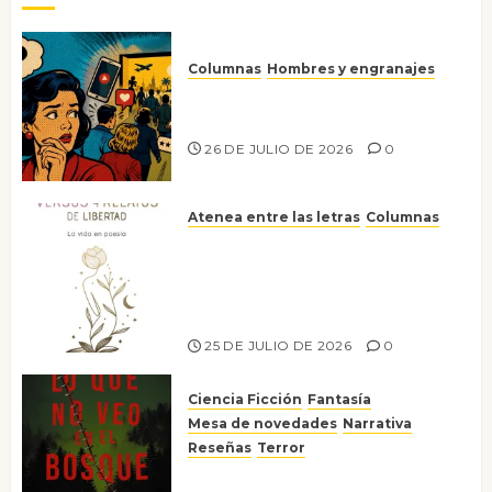
Columnas
Hombres y engranajes
Ya no confiamos ni en lo que
nos gusta
26 DE JULIO DE 2026
0
Atenea entre las letras
Columnas
Versos y relatos de libertad: el
canto a la conciencia de la
escritora peruana Sol del
Risco
25 DE JULIO DE 2026
0
Ciencia Ficción
Fantasía
Mesa de novedades
Narrativa
Reseñas
Terror
Lo que no veo en el bosque