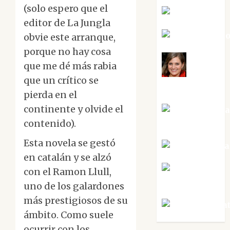
(solo espero que el
Kiko Prian
editor de La Jungla
Mar Carrill
obvie este arranque,
porque no hay cosa
que me dé más rabia
Mari
que un crítico se
Carmen Pérez
pierda en el
continente y olvide el
Maxi Sabel
Tornes
contenido).
Esta novela se gestó
Noa Guardia
en catalán y se alzó
Rosa
con el Ramon Llull,
Villalejos
uno de los galardones
más prestigiosos de su
Víctor Mora
ámbito. Como suele
ocurrir con los