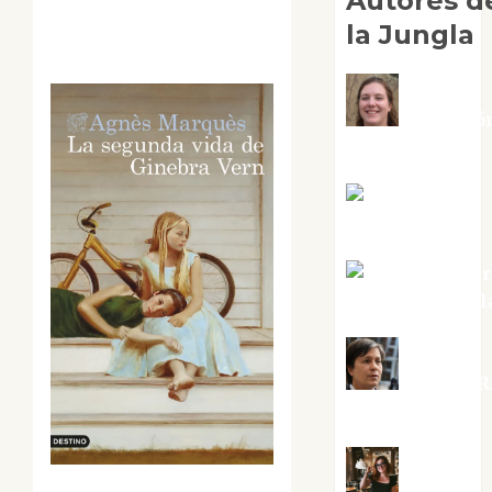
Autores d
la Jungla
Adoració
Negre Pujol
Angie
Ballester
Aura Metzer
Altamirano Sol
Aurelio R
Silvano