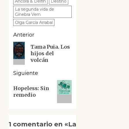
Áncora & Delfín
Destino
La segunda vida de
Ginebra Vern
Olga García Arrabal
Navegación
Anterior
de
Entrada
Tama Puia. Los
hijos del
anterior:
entradas
volcán
Siguiente
Siguiente
Hopeless: Sin
entrada:
remedio
1 comentario en «
La