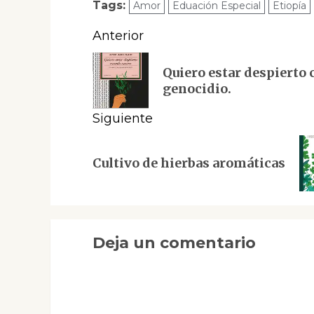
Tags:
Amor
Eduación Especial
Etiopía
Navegación
Anterior
de
Entrada
Quiero estar despierto 
anterior:
entradas
genocidio.
Siguiente
Siguiente
Cultivo de hierbas aromáticas
entrada:
Deja un comentario