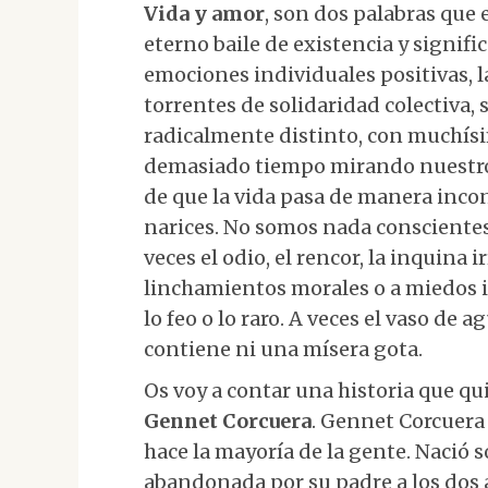
Vida y amor
, son dos palabras que
eterno baile de existencia y signif
emociones individuales positivas, l
torrentes de solidaridad colectiva,
radicalmente distinto, con muchís
demasiado tiempo mirando nuestro
de que la vida pasa de manera inc
narices. No somos nada conscientes 
veces el odio, el rencor, la inquina
linchamientos morales o a miedos irr
lo feo o lo raro. A veces el vaso de
contiene ni una mísera gota.
Os voy a contar una historia que qu
Gennet Corcuera
. Gennet Corcuera
hace la mayoría de la gente. Nació s
abandonada por su padre a los dos 