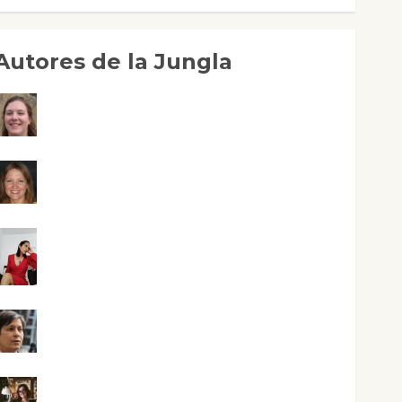
Autores de la Jungla
Adoración Negre Pujol
Angie Ballester
Aura Metzeri Altamirano Solar
Aurelio R. Silvano