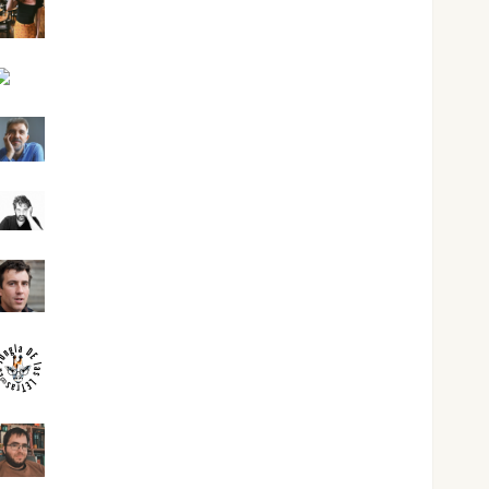
Eva Fraile
Jesús Cuenca Torres
Joaquín Rández Ramos
José Antonio Castro Cebrián
Juanjo Melgarejo
jungladelasletras
Kiko Prian