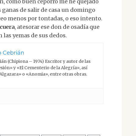
an, como buen ceporro me he quejado
s ganas de salir de casa un domingo
reo menos por tontadas, o eso intento.
cuera
, atesorar ese don de osadía que
an las yemas de sus dedos.
o Cebrián
án (Chipiona – 1974) Escritor y autor de las
sión» y «El Cementerio de la Alegría», así
Algazara» o «Anomia», entre otras obras.