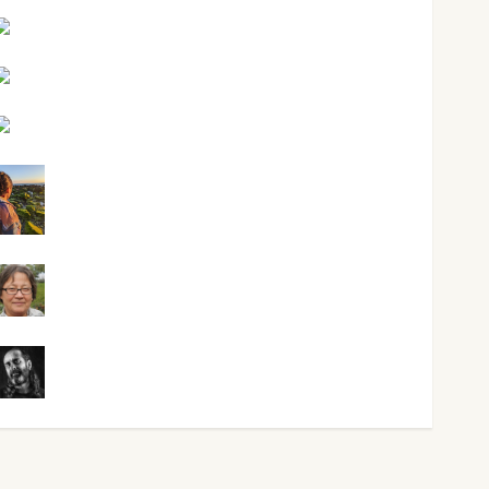
Mar Carrillo
Mari Carmen Pérez
Maxi Sabela Tornes
Noa Guardia
Rosa Villalejos
Víctor Morata