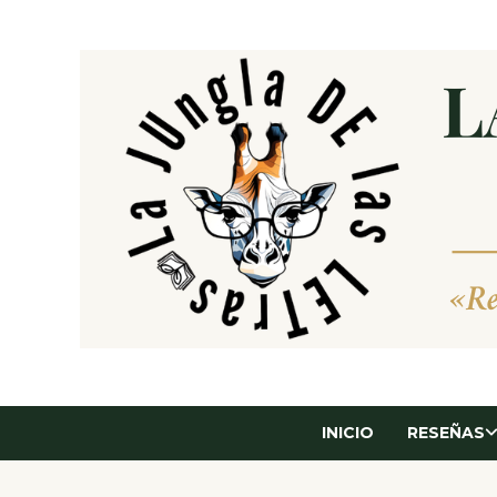
Saltar
al
contenido
INICIO
RESEÑAS