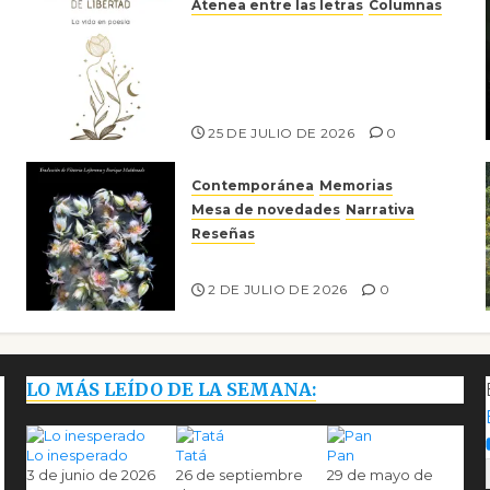
Atenea entre las letras
Columnas
Versos y relatos de libertad:
el canto a la conciencia de la
escritora peruana Sol del
Risco
25 DE JULIO DE 2026
0
Contemporánea
Memorias
Mesa de novedades
Narrativa
Reseñas
Tienes que mirar
2 DE JULIO DE 2026
0
LO MÁS LEÍDO DE LA SEMANA:
Lo inesperado
Tatá
Pan
3 de junio de 2026
26 de septiembre
29 de mayo de