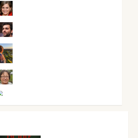
Mari Carmen Pérez
Maxi Sabela Tornes
Noa Guardia
Rosa Villalejos
Víctor Morata