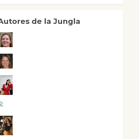
Autores de la Jungla
Adoración Negre Pujol
Angie Ballester
Aura Metzeri Altamirano Solar
Aurelio R. Silvano
Eva Fraile