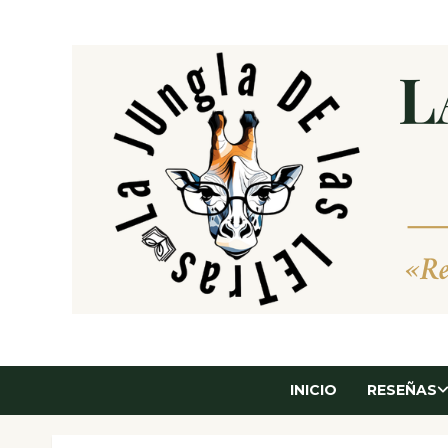
Saltar
al
contenido
INICIO
RESEÑAS