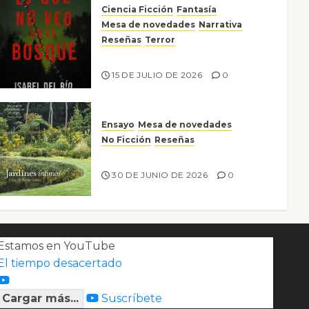
Ciencia Ficción
Fantasía
Mesa de novedades
Narrativa
Reseñas
Terror
Lo que no veo en el bosque
15 DE JULIO DE 2026
0
Ensayo
Mesa de novedades
No Ficción
Reseñas
Jardines íntimos
30 DE JUNIO DE 2026
0
Estamos en YouTube
El tiempo desacertado
Cargar más...
Suscríbete