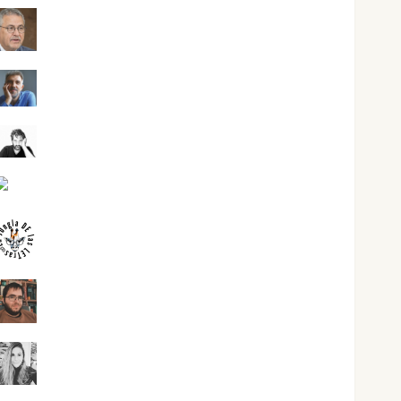
Jesús Cuenca Torres
Joaquín Rández Ramos
José Antonio Castro Cebrián
Juanjo Melgarejo
jungladelasletras
Kiko Prian
Mar Carrillo