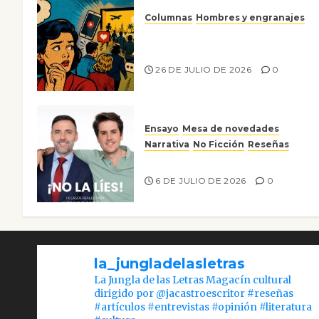
Columnas
Hombres y engranajes
Ya no confiamos ni en lo que
nos gusta
26 DE JULIO DE 2026
0
Ensayo
Mesa de novedades
Narrativa
No Ficción
Reseñas
¡No la líes!
6 DE JULIO DE 2026
0
la_jungladelasletras
La Jungla de las Letras Magacín cultural
dirigido por @jacastroescritor #reseñas
#artículos #entrevistas #opinión #literatura