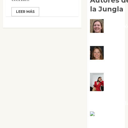
Autores d
la Jungla
LEER MÁS
Adoraci
Negre Pujol
Angie
Ballester
Aura
Metzeri
Altamirano Sol
Aurelio R.
Silvano