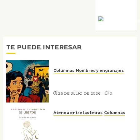
Villalejos
Víctor Mora
TE PUEDE INTERESAR
Columnas
Hombres y engranajes
Ya no confiamos ni en lo que
nos gusta
26 DE JULIO DE 2026
0
Atenea entre las letras
Columnas
Versos y relatos de libertad: el
canto a la conciencia de la
escritora peruana Sol del