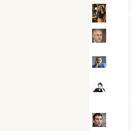
Eva Frai
Jesús
Cuenca Torres
Joaquín
Rández Ramos
José
Antonio Castro
Cebrián
Juanjo