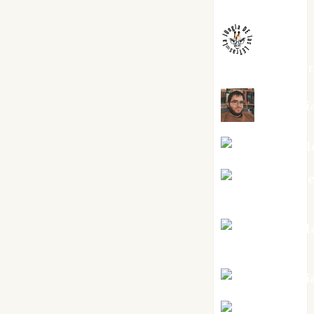
Melgarejo
jungladelaslet
Kiko Pri
Mar Carrill
Mari Carm
Pérez
Maxi Sabel
Tornes
Noa Guardi
Rosa