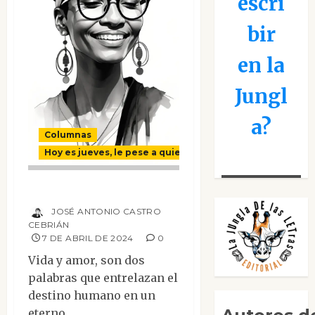
escri
bir
en la
Jungl
a?
Columnas
Hoy es jueves, le pese a quien le pese
Vida y amor
JOSÉ ANTONIO CASTRO
CEBRIÁN
7 DE ABRIL DE 2024
0
Vida y amor, son dos
palabras que entrelazan el
destino humano en un
eterno...