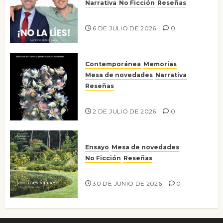
Narrativa
No Ficción
Reseñas
¡No la líes!
6 DE JULIO DE 2026
0
Contemporánea
Memorias
Mesa de novedades
Narrativa
Reseñas
Tienes que mirar
2 DE JULIO DE 2026
0
Ensayo
Mesa de novedades
No Ficción
Reseñas
Jardines íntimos
30 DE JUNIO DE 2026
0