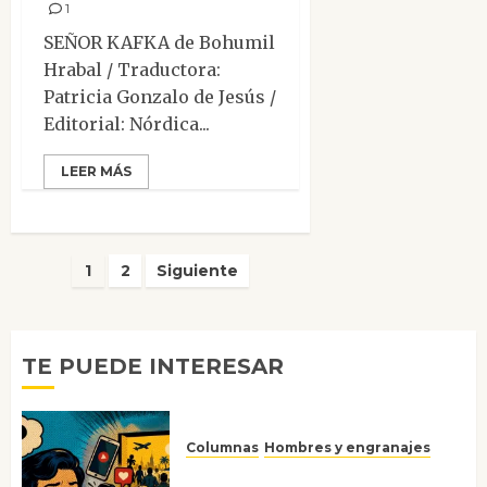
1
SEÑOR KAFKA de Bohumil
Hrabal / Traductora:
Patricia Gonzalo de Jesús /
Editorial: Nórdica...
LEER MÁS
Paginación
1
2
Siguiente
de
entradas
TE PUEDE INTERESAR
Columnas
Hombres y engranajes
Ya no confiamos ni en lo que