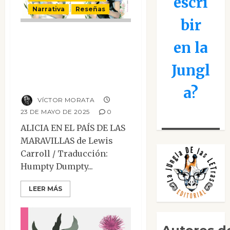
escri
Narrativa
Reseñas
bir
Alicia en el país de
en la
las maravillas /
Alicia a través del
Jungl
espejo
a?
VÍCTOR MORATA
23 DE MAYO DE 2025
0
ALICIA EN EL PAÍS DE LAS
MARAVILLAS de Lewis
Carroll / Traducción:
Humpty Dumpty...
LEER MÁS