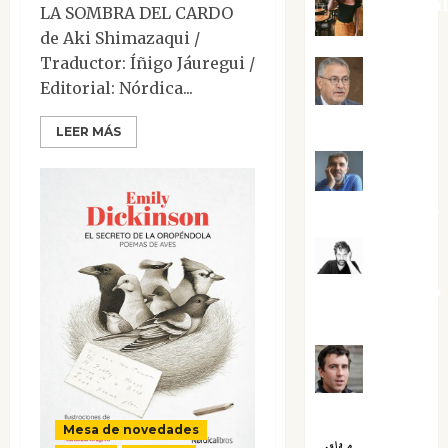
Eva Frai
LA SOMBRA DEL CARDO
de Aki Shimazaqui /
Traductor: Íñigo Jáuregui /
Jesús
Editorial: Nórdica...
Cuenca Torres
LEER MÁS
Joaquín
Rández Ramos
José
Antonio Castro
Cebrián
Juanjo
Melgarejo
Mesa de novedades