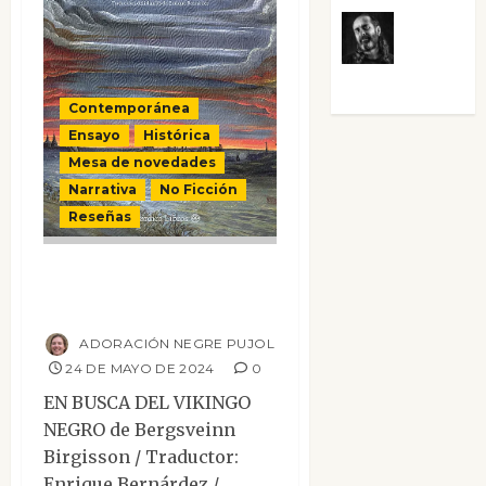
Víctor
Morata
Contemporánea
Ensayo
Histórica
Mesa de novedades
Narrativa
No Ficción
Reseñas
En busca del
vikingo negro
ADORACIÓN NEGRE PUJOL
24 DE MAYO DE 2024
0
EN BUSCA DEL VIKINGO
NEGRO de Bergsveinn
Birgisson / Traductor:
Enrique Bernárdez /