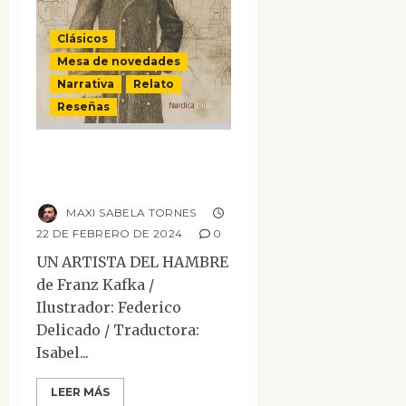
Clásicos
Mesa de novedades
Narrativa
Relato
Reseñas
Un artista del
hambre
MAXI SABELA TORNES
22 DE FEBRERO DE 2024
0
UN ARTISTA DEL HAMBRE
de Franz Kafka /
Ilustrador: Federico
Delicado / Traductora:
Isabel...
Ensayo
Mesa de novedades
LEER MÁS
Narrativa
Reseñas