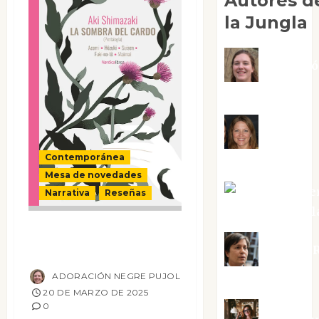
Autores d
la Jungla
Adoraci
Negre Pujol
Angie
Contemporánea
Ballester
Mesa de novedades
Aura Metze
Narrativa
Reseñas
Altamirano Sol
La sombra del
Aurelio R
cardo
ADORACIÓN NEGRE PUJOL
Silvano
20 DE MARZO DE 2025
0