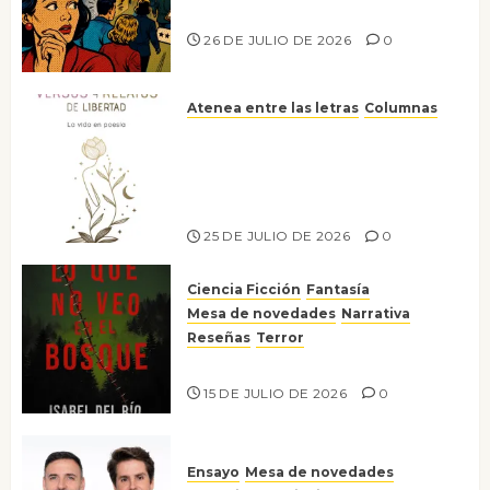
nos gusta
26 DE JULIO DE 2026
0
Atenea entre las letras
Columnas
Versos y relatos de libertad: el
canto a la conciencia de la
escritora peruana Sol del
Risco
25 DE JULIO DE 2026
0
Ciencia Ficción
Fantasía
Mesa de novedades
Narrativa
Reseñas
Terror
Lo que no veo en el bosque
15 DE JULIO DE 2026
0
Ensayo
Mesa de novedades