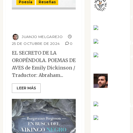
Poesía
Reseñas
jungladelaslet
El secreto de la
oropéndola
Kiko Prian
JUANJO MELGAREJO
Mar Carrill
25 DE OCTUBRE DE 2024
0
EL SECRETO DE LA
Mari Carm
OROPÉNDOLA. POEMAS DE
Pérez
AVES de Emily Dickinson /
Traductor: Abraham...
Maxi
LEER MÁS
Sabela Tornes
Noa Guardi
Rosa
Villalejos