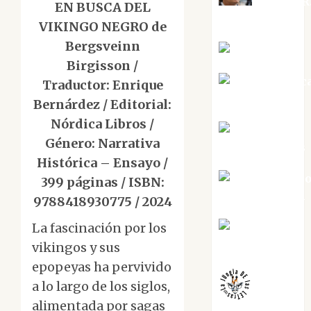
Aurelio R
EN BUSCA DEL
Silvano
VIKINGO NEGRO de
Bergsveinn
Eva Fraile
Birgisson /
Jesús Cuenc
Traductor: Enrique
Torres
Bernárdez / Editorial:
Nórdica Libros /
Joaquín
Género: Narrativa
Rández Ramos
Histórica – Ensayo /
José Antoni
399 páginas / ISBN:
Castro Cebrián
9788418930775 / 2024
Juanjo
La fascinación por los
Melgarejo
vikingos y sus
epopeyas ha pervivido
a lo largo de los siglos,
alimentada por sagas