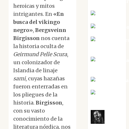
jungladelaslet
heroicas y mitos
intrigantes. En
«En
Kiko Prian
busca del vikingo
Mar Carrill
negro»
,
Bergsveinn
Birgisson
nos cuenta
Mari Carme
la historia oculta de
Pérez
Geirmund Pelle Scura
,
Maxi Sabel
un colonizador de
Tornes
Islandia de linaje
sami
, cuyas hazañas
Noa Guardia
fueron enterradas en
Rosa
los pliegues de la
Villalejos
historia.
Birgisson
,
con su vasto
conocimiento de la
Víctor
literatura nórdica, nos