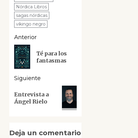
Nórdica Libros
sagas nórdicas
vikingo negro
Navegación
Anterior
de
Entrada
Té para los
anterior:
entradas
fantasmas
Siguiente
Siguiente
Entrevista a
entrada:
Ángel Rielo
Deja un comentario