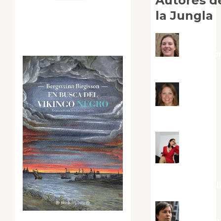
Autores d
la Jungla
Adoració
Negre Pujol
Angie
Ballester
Aura
Metzeri
Altamirano Sol