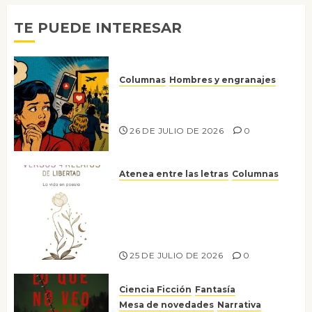
2026
0
TE PUEDE INTERESAR
Columnas
Hombres y engranajes
Ya no confiamos ni en lo que
nos gusta
26 DE JULIO DE 2026
0
Atenea entre las letras
Columnas
Versos y relatos de libertad: el
canto a la conciencia de la
escritora peruana Sol del
Risco
25 DE JULIO DE 2026
0
Ciencia Ficción
Fantasía
Mesa de novedades
Narrativa