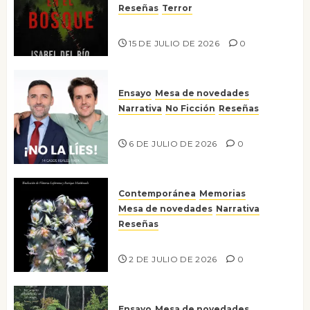
Reseñas
Terror
Lo que no veo en el bosque
15 DE JULIO DE 2026
0
Ensayo
Mesa de novedades
Narrativa
No Ficción
Reseñas
¡No la líes!
6 DE JULIO DE 2026
0
Contemporánea
Memorias
Mesa de novedades
Narrativa
Reseñas
Tienes que mirar
2 DE JULIO DE 2026
0
Ensayo
Mesa de novedades