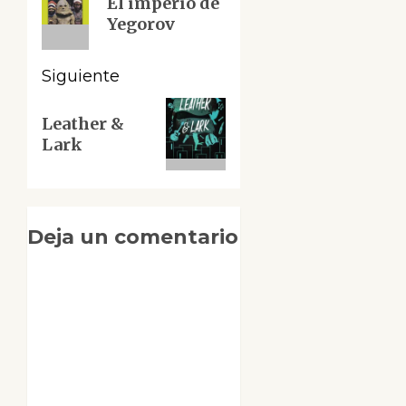
El imperio de
anterior:
entradas
Yegorov
Siguiente
Siguiente
Leather &
entrada:
Lark
Deja un comentario