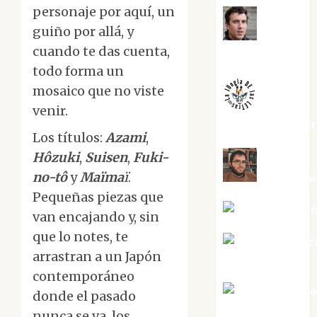
personaje por aquí, un
guiño por allá, y
Juanjo
cuando te das cuenta,
Melgarejo
todo forma un
mosaico que no viste
venir.
jungladelaslet
Los títulos:
Azami
,
Hôzuki
,
Suisen
,
Fuki-
no-tô
y
Maïma
ï
.
Kiko Pri
Pequeñas piezas que
Mar Carrill
van encajando y, sin
que lo notes, te
Mari Carme
arrastran a un Japón
Pérez
contemporáneo
Maxi Sabel
donde el pasado
Tornes
nunca se va, los