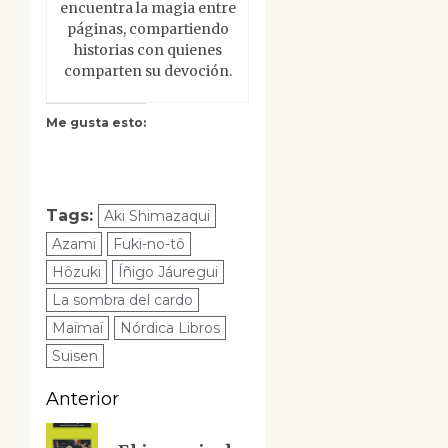
encuentra la magia entre
páginas, compartiendo
historias con quienes
comparten su devoción.
Me gusta esto:
Tags:
Aki Shimazaqui
Azami
Fuki-no-tô
Hôzuki
Íñigo Jáuregui
La sombra del cardo
Maïmaï
Nórdica Libros
Suisen
Navegación
Anterior
de
Entrada