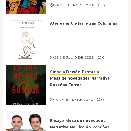
26 DE JULIO DE 2026
0
Atenea entre las letras
Columnas
Versos y relatos de libertad: el
canto a la conciencia de la
escritora peruana Sol del
Risco
25 DE JULIO DE 2026
0
Ciencia Ficción
Fantasía
Mesa de novedades
Narrativa
Reseñas
Terror
Lo que no veo en el bosque
15 DE JULIO DE 2026
0
Ensayo
Mesa de novedades
Narrativa
No Ficción
Reseñas