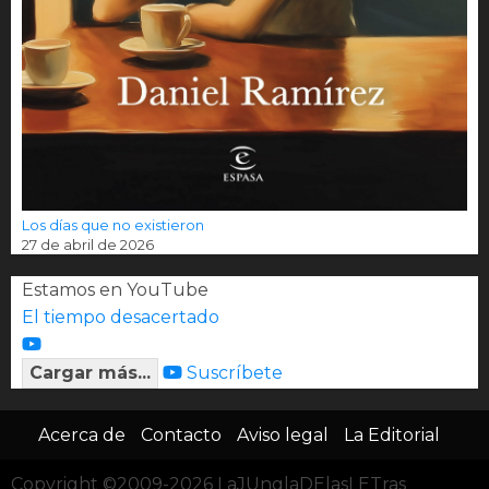
Los días que no existieron
27 de abril de 2026
Estamos en YouTube
El tiempo desacertado
Cargar más...
Suscríbete
Acerca de
Contacto
Aviso legal
La Editorial
Copyright ©2009-2026 LaJUnglaDElasLETras