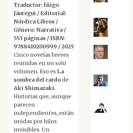
Aurelio R
Traductor: Íñigo
Silvano
Jáuregui / Editorial:
Nórdica Libros /
Género: Narrativa /
Eva Frail
553 páginas / ISBN:
9788410200999 / 2025
Cinco novelas breves
Jesús
reunidas en un solo
Cuenca Torres
volumen. Eso es
La
sombra del cardo
de
Joaquín
Aki Shimazaki
.
Rández Ramos
Historias que, aunque
parecen
José
independientes, están
Antonio Castro
unidas por hilos
Cebrián
invisibles. Un