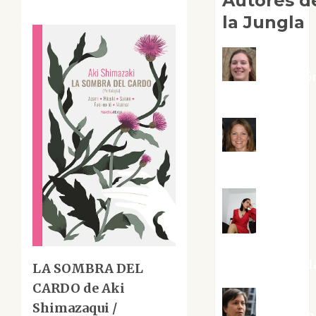
Autores d
la Jungla
Adoració
Negre Pujol
Angie
Ballester
Aura
Metzeri
Altamirano Sol
LA SOMBRA DEL
CARDO de Aki
Shimazaqui /