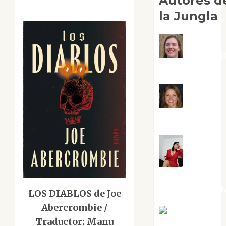
Autores d
la Jungla
Adoració
Negre Pujol
Angie
Ballester
Aura
Metzeri
Altamirano Sol
LOS DIABLOS de Joe
Abercrombie /
Aurelio R.
Traductor: Manu
Silvano