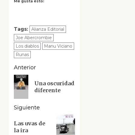
Me gusta esto:
Tags:
Alianza Editorial
Joe Abercrombie
Los diablos
Manu Viciano
Runas
Navegación
Anterior
de
Entrada
Una oscuridad
anterior:
entradas
diferente
Siguiente
Siguiente
Las uvas de
entrada:
la ira