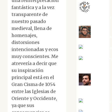
una reinterpretación
fantástica y a la vez
transparente de
jungladelaslet
nuestro pasado
medieval, llena de
homenajes,
Kiko Pri
distorsiones
Mar Carrill
intencionadas y ecos
muy conscientes. Me
Mari Carme
atrevería a decir que
Pérez
su inspiración
principal está en el
Maxi
Gran Cisma de 1054
Sabela Tornes
entre las Iglesias de
Oriente y Occidente,
Noa Guardia
ya que sus