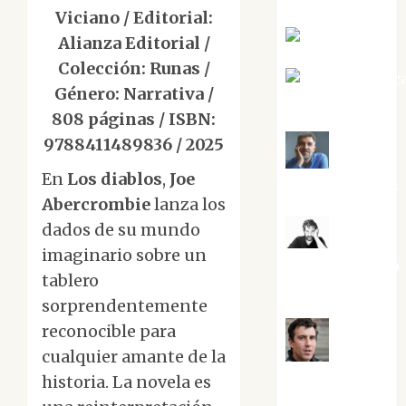
Viciano / Editorial:
Eva Fraile
Alianza Editorial /
Colección: Runas /
Jesús Cuenc
Género: Narrativa /
Torres
808 páginas / ISBN:
9788411489836 / 2025
Joaquín
En
Los diablos
,
Joe
Rández Ramos
Abercrombie
lanza los
dados de su mundo
José
imaginario sobre un
Antonio Castro
tablero
Cebrián
sorprendentemente
reconocible para
cualquier amante de la
Juanjo
Melgarejo
historia. La novela es