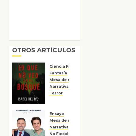
OTROS ARTÍCULOS
Ciencia Ficción
Fantasía
Mesa de novedades
Narrativa
Reseñas
Terror
Lo que
no veo
en el
Ensayo
bosque
Mesa de novedades
Narrativa
15 DE
No Ficción
Reseñas