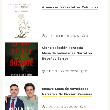
Atenea entre las letras
Columnas
Versos y relatos de libertad: el
canto a la conciencia de la
escritora peruana Sol del
Risco
25 DE JULIO DE 2026
0
Ciencia Ficción
Fantasía
Mesa de novedades
Narrativa
Reseñas
Terror
Lo que no veo en el bosque
15 DE JULIO DE 2026
0
Ensayo
Mesa de novedades
Narrativa
No Ficción
Reseñas
¡No la líes!
6 DE JULIO DE 2026
0