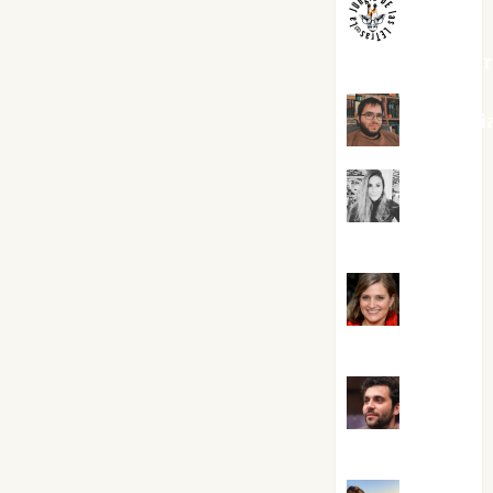
jungladelaslet
Kiko Pri
Mar
Carrillo
Mari
Carmen Pérez
Maxi
Sabela Tornes