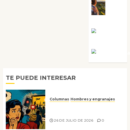
Noa
Guardia
Rosa
Villalejos
Víctor Mora
TE PUEDE INTERESAR
Columnas
Hombres y engranajes
Ya no confiamos ni en lo que
nos gusta
26 DE JULIO DE 2026
0