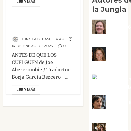
Autores d
LEER MÁS
Mesa de novedades
la Jungla
Antes de que los
Adoraci
cuelguen
Negre Pujol
JUNGLADELASLETRAS
14 DE ENERO DE 2023
0
Angie
ANTES DE QUE LOS
CUELGUEN de Joe
Ballester
Abercrombie / Traductor:
Borja García Bercero –...
Aura Metze
Altamirano Sol
LEER MÁS
Aurelio R
Silvano