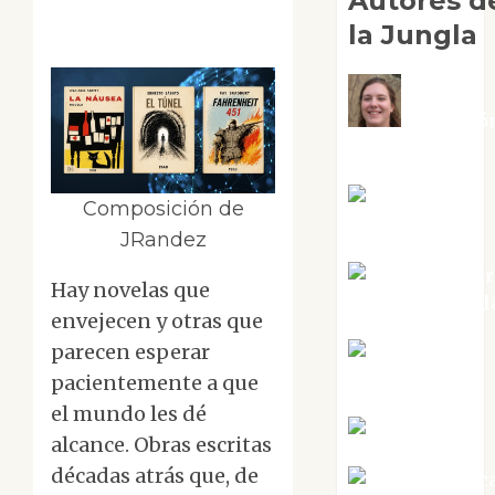
Autores d
la Jungla
Adoració
Negre Pujol
Angie
Composición de
Ballester
JRandez
Aura Metzer
Hay novelas que
Altamirano Sol
envejecen y otras que
parecen esperar
Aurelio R.
Silvano
pacientemente a que
el mundo les dé
Eva Fraile
alcance. Obras escritas
décadas atrás que, de
Jesús Cuenc