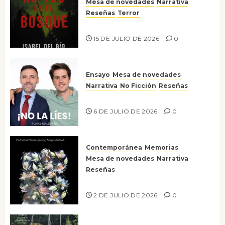
Mesa de novedades
Narrativa
Reseñas
Terror
Lo que no veo en el bosque
15 DE JULIO DE 2026
0
Ensayo
Mesa de novedades
Narrativa
No Ficción
Reseñas
¡No la líes!
6 DE JULIO DE 2026
0
Contemporánea
Memorias
Mesa de novedades
Narrativa
Reseñas
Tienes que mirar
2 DE JULIO DE 2026
0