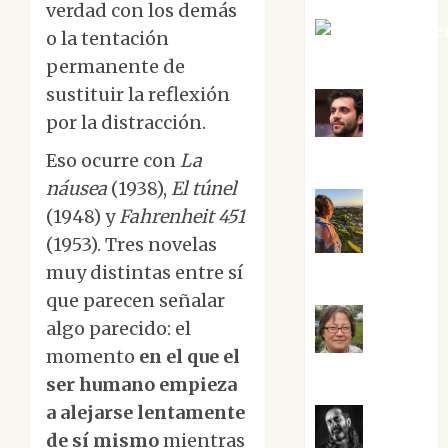
verdad con los demás
Mari Carme
o la tentación
Pérez
permanente de
sustituir la reflexión
por la distracción.
Maxi
Sabela Tornes
Eso ocurre con
La
náusea
(1938),
El túnel
(1948) y
Fahrenheit 451
(1953). Tres novelas
Noa
muy distintas entre sí
Guardia
que parecen señalar
algo parecido: el
Rosa
momento
en el que el
Villalejos
ser humano empieza
a alejarse lentamente
de sí mismo
mientras
Víctor