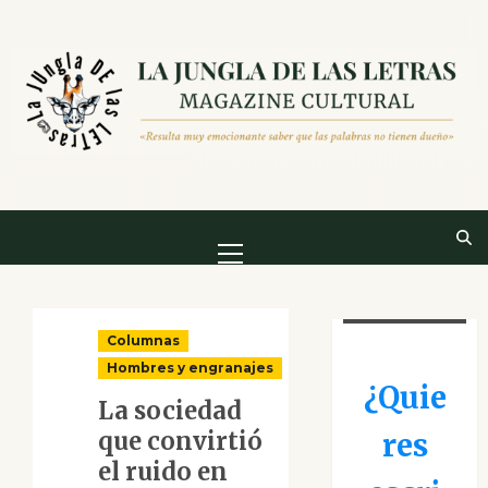
Saltar
al
contenido
Menú
principal
Columnas
Hombres y engranajes
¿Quie
La sociedad
que convirtió
res
el ruido en