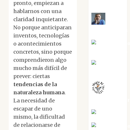
pronto, empiezan a
Torres
hablarnos con una
claridad inquietante.
Joaquín
No porque anticiparan
Rández Ramos
inventos, tecnologías
José Antoni
o acontecimientos
Castro Cebrián
concretos, sino porque
comprendieron algo
Juanjo
mucho más difícil de
Melgarejo
prever: ciertas
tendencias de la
naturaleza humana
.
jungladelaslet
La necesidad de
escapar de uno
Kiko Prian
mismo, la dificultad
de relacionarse de
Mar Carrill