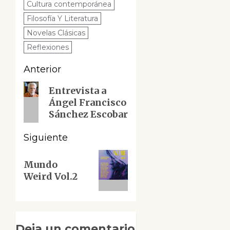
Cultura contemporánea
Filosofía Y Literatura
Novelas Clásicas
Reflexiones
Navegación
Anterior
de
Entrada
Entrevista a
Ángel Francisco
anterior:
entradas
Sánchez Escobar
Siguiente
Siguiente
Mundo
entrada:
Weird Vol.2
Deja un comentario