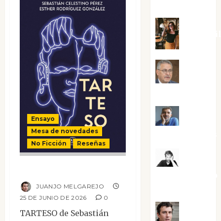
Silvano
Eva Frai
Jesús
Cuenca Torres
Joaquín
Ensayo
Mesa de novedades
Rández Ramos
No Ficción
Reseñas
José
Tarteso
Antonio Castro
JUANJO MELGAREJO
Cebrián
25 DE JUNIO DE 2026
0
TARTESO de Sebastián
Juanjo