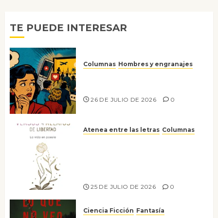
entradas
TE PUEDE INTERESAR
Columnas
Hombres y engranajes
Ya no confiamos ni en lo que
nos gusta
26 DE JULIO DE 2026
0
Atenea entre las letras
Columnas
Versos y relatos de libertad: el
canto a la conciencia de la
escritora peruana Sol del
Risco
25 DE JULIO DE 2026
0
Ciencia Ficción
Fantasía