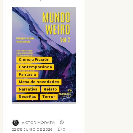
Ciencia Ficción
Contemporánea
Fantasía
Mesa de novedades
Narrativa
Relato
Reseñas
Terror
Mundo Weird Vol.2
VÍCTOR MORATA
22 DE JUNIO DE 2026
0