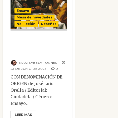
Ensayo
Mesa de novedades
No Ficción
Reseñas
Con
denominación de
origen
MAXI SABELA TORNES
23 DE JUNIO DE 2026
0
CON DENOMINACIÓN DE
ORIGEN de José Luis
Orella / Editorial:
Ciudadela / Género:
Ensayo...
LEER MÁS