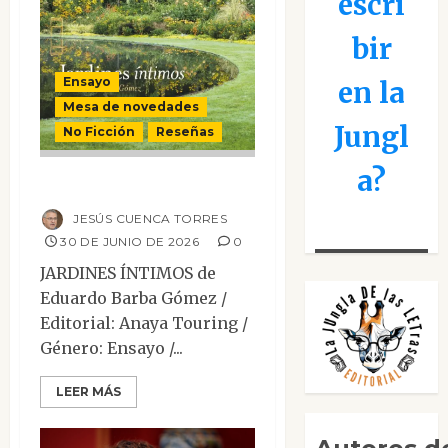
escri
bir
Ensayo
en la
Mesa de novedades
Jungl
No Ficción
Reseñas
a?
Jardines íntimos
JESÚS CUENCA TORRES
30 DE JUNIO DE 2026
0
JARDINES ÍNTIMOS de
Eduardo Barba Gómez /
Editorial: Anaya Touring /
Género: Ensayo /...
LEER MÁS