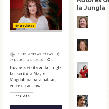
Autores d
la Jungla
Adoraci
Entrevistas
Negre Pujol
Entrevista a Mayte
Angie
Magdalena
JUNGLADELASLETRAS
Ballester
27 DE JUNIO DE 2026
0
Hoy nos visita en la Jungla
Aura
la escritora Mayte
Magdalena para hablar,
Metzeri
entre otras cosas,...
Altamirano Sol
LEER MÁS
Aurelio R