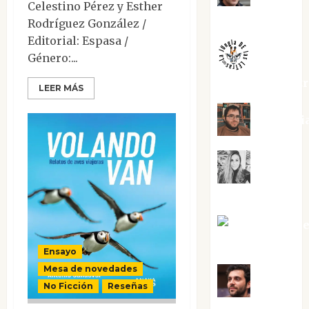
Celestino Pérez y Esther
Melgarejo
Rodríguez González /
Editorial: Espasa /
Género:...
jungladelaslet
LEER MÁS
Kiko Pri
Mar
Carrillo
Mari Carm
Pérez
Ensayo
Mesa de novedades
Maxi
No Ficción
Reseñas