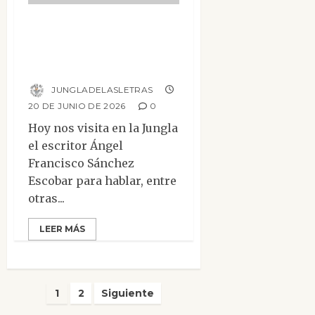
Entrevista a Ángel
Francisco Sánchez
Escobar
JUNGLADELASLETRAS
20 DE JUNIO DE 2026
0
Hoy nos visita en la Jungla
el escritor Ángel
Francisco Sánchez
Escobar para hablar, entre
otras...
LEER MÁS
Paginación
1
2
Siguiente
de