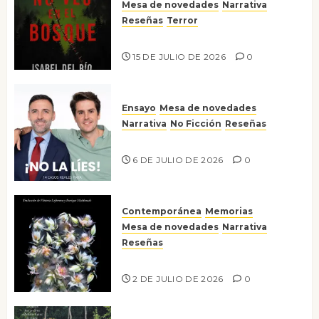
Mesa de novedades
Narrativa
Reseñas
Terror
Lo que no veo en el bosque
15 DE JULIO DE 2026
0
Ensayo
Mesa de novedades
Narrativa
No Ficción
Reseñas
¡No la líes!
6 DE JULIO DE 2026
0
Contemporánea
Memorias
Mesa de novedades
Narrativa
Reseñas
Tienes que mirar
2 DE JULIO DE 2026
0