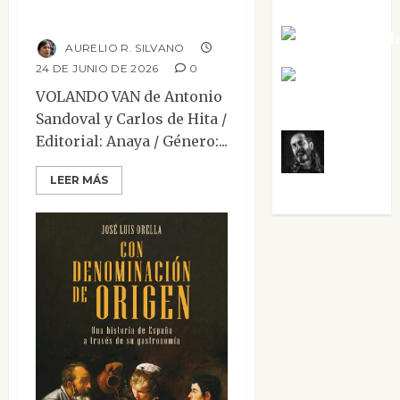
Sabela Tornes
Volando van
Noa Guardi
AURELIO R. SILVANO
24 DE JUNIO DE 2026
0
Rosa
VOLANDO VAN de Antonio
Villalejos
Sandoval y Carlos de Hita /
Editorial: Anaya / Género:...
Víctor
LEER MÁS
Morata