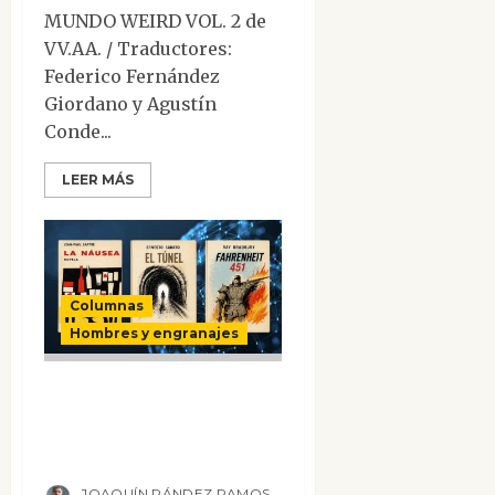
MUNDO WEIRD VOL. 2 de
VV.AA. / Traductores:
Federico Fernández
Giordano y Agustín
Conde...
LEER MÁS
Columnas
Hombres y engranajes
La sociedad que
convirtió el ruido
en refugio
JOAQUÍN RÁNDEZ RAMOS