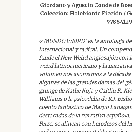
Giordano y Agustín Conde de Boeck
Colección: Holobionte Ficción / Gé
97884129
«’MUNDO WEIRD’ es la antolog¡a de 
internacional y radical. Un compend
funde el New Weird anglosajón con l
weird latinoamericano y la narrativa
volumen nos asomamos a la década d
algunas de las grandes damas del gén
grunge de Kathe Koja y Caitl¡n R. Ki
Williams o la psicodelia de K.J. Bish
cuento fantástico de Margo Lanagan 
destacadas de la narrativa española
Ferré, se alinean con herederos del 
sudamericano como Pablo Farrés y R