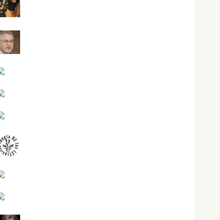
Eva Fraile
Jesús Cuenca Torres
Joaquín Rández Ramos
José Antonio Castro Cebrián
Juanjo Melgarejo
jungladelasletras
Kiko Prian
Mar Carrillo