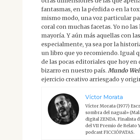
otras dimensiones de las que apena
fantasmas, en la pérdida o en la tox
mismo modo, una voz particular pa
coral con muchas facetas. Yo no las 
mayoría. Y aún más aquellas con la
especialmente, ya sea por la historia
un libro que yo recomiendo. Igual
de las pocas editoriales que hoy en 
bizarro en nuestro país.
Mundo Weir
ejercicio creativo arriesgado y orig
Víctor Morata
Víctor Morata (1977) Escr
sombra del nagual» (Malas
digital ZENDA. Finalista
del VII Premio de Relato 
podcast FICCIÓPATAS.