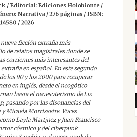
 / Editorial: Ediciones Holobionte /
nero: Narrativa / 276 páginas / ISBN:
14580 / 2026
nueva ficción extraña más
io de relatos magistrales donde se
as corrientes más interesantes del
 extraña en español. En este segundo
e los 90 y los 2000 para recuperar
ero en inglés, desde el neogótico
ernan hasta el neoesoterismo de Liz
op, pasando por las disonancias del
y Micaela Morrissette. Voces
, como Layla Mart¡nez y Juan Francisco
horror cósmico y del ciberpunk
amiro Sanchiz, y el queer-punk de