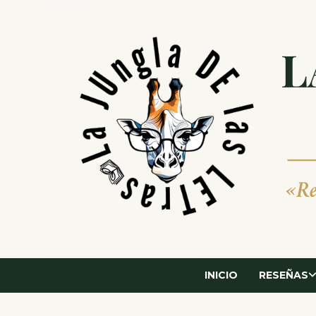
Saltar
al
contenido
INICIO
RESEÑAS