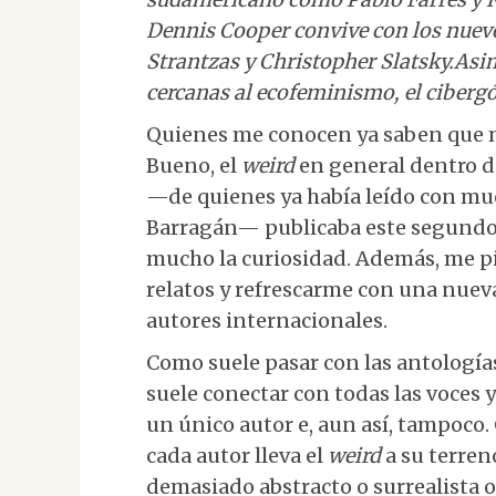
Dennis Cooper convive con los nuev
Strantzas y Christopher Slatsky.Asi
cercanas al ecofeminismo, el cibergót
Quienes me conocen ya saben que me
Bueno, el
weird
en general dentro d
—de quienes ya había leído con m
Barragán— publicaba este segund
mucho la curiosidad. Además, me p
relatos y refrescarme con una nuev
autores internacionales.
Como suele pasar con las antologí
suele conectar con todas las voces y
un único autor e, aun así, tampoco.
cada autor lleva el
weird
a su terreno
demasiado abstracto o surrealista o,