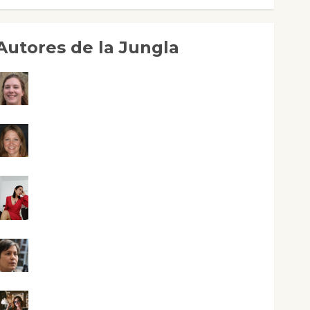
Autores de la Jungla
Adoración Negre Pujol
Angie Ballester
Aura Metzeri Altamirano Solar
Aurelio R. Silvano