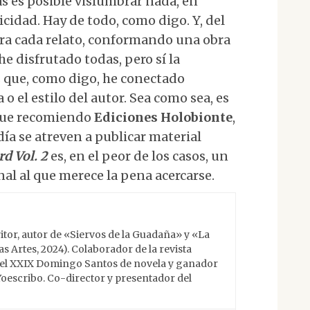
s es posible vislumbrar nada, en
icidad. Hay de todo, como digo. Y, del
ra cada relato, conformando una obra
he disfrutado todas, pero sí la
s que, como digo, he conectado
 o el estilo del autor. Sea como sea, es
 que recomiendo
Ediciones Holobionte
,
día se atreven a publicar material
d Vol. 2
es, en el peor de los casos, un
inal al que merece la pena acercarse.
itor, autor de «Siervos de la Guadaña» y «La
 Artes, 2024). Colaborador de la revista
 del XXIX Domingo Santos de novela y ganador
Yoescribo. Co-director y presentador del