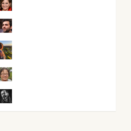
Mari Carmen Pérez
Maxi Sabela Tornes
Noa Guardia
Rosa Villalejos
Víctor Morata