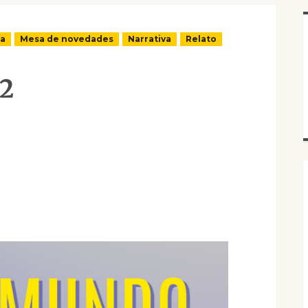
ía
Mesa de novedades
Narrativa
Relato
.2