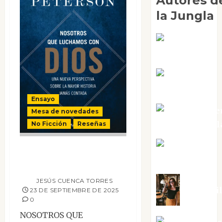
Autores d
la Jungla
Adoración
Negre Pujol
Angie
Ballester
Ensayo
Aura Metze
Mesa de novedades
Altamirano Sol
No Ficción
Reseñas
Aurelio R.
Nosotros que
Silvano
luchamos con Dios
JESÚS CUENCA TORRES
Eva Frai
23 DE SEPTIEMBRE DE 2025
0
NOSOTROS QUE