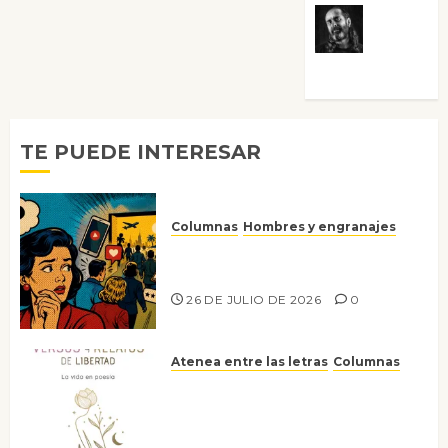
Víctor
Morata
TE PUEDE INTERESAR
Columnas
Hombres y engranajes
Ya no confiamos ni en lo que
nos gusta
26 DE JULIO DE 2026
0
Atenea entre las letras
Columnas
Versos y relatos de libertad: el
canto a la conciencia de la
escritora peruana Sol del