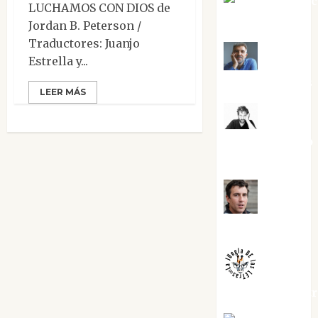
Jesús Cuen
LUCHAMOS CON DIOS de
Torres
Jordan B. Peterson /
Traductores: Juanjo
Joaquín
Estrella y...
Rández Ramos
LEER MÁS
José
Antonio Castro
Cebrián
Juanjo
Melgarejo
jungladelaslet