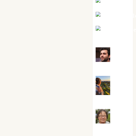
Kiko Prian
Mar Carrill
Mari Carm
Pérez
Maxi
Sabela Tornes
Noa
Guardia
Rosa
Villalejos