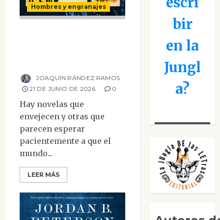
escri
Hombres y engranajes
bir
La sociedad que
en la
convirtió el ruido
en refugio
Jungl
JOAQUÍN RÁNDEZ RAMOS
a?
21 DE JUNIO DE 2026
0
Hay novelas que
envejecen y otras que
parecen esperar
pacientemente a que el
mundo...
LEER MÁS