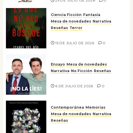
25 DE JULIO DE 2026
0
Ciencia Ficción
Fantasía
Mesa de novedades
Narrativa
Reseñas
Terror
Lo que no veo en el bosque
15 DE JULIO DE 2026
0
Ensayo
Mesa de novedades
Narrativa
No Ficción
Reseñas
¡No la líes!
6 DE JULIO DE 2026
0
Contemporánea
Memorias
Mesa de novedades
Narrativa
Reseñas
Tienes que mirar