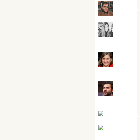
Kiko Pri
Mar
Carrillo
Mari
Carmen Pérez
Maxi
Sabela Tornes
Noa Guardi
Rosa
Villalejos