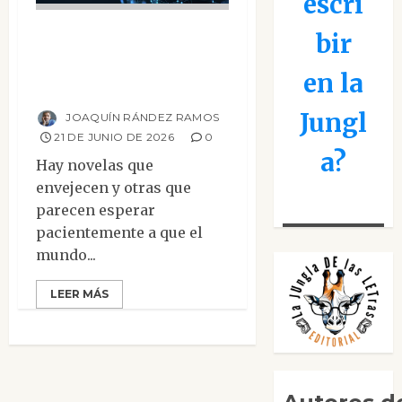
escri
La sociedad que
bir
convirtió el ruido
en la
en refugio
Jungl
JOAQUÍN RÁNDEZ RAMOS
21 DE JUNIO DE 2026
0
a?
Hay novelas que
envejecen y otras que
parecen esperar
pacientemente a que el
mundo...
LEER MÁS