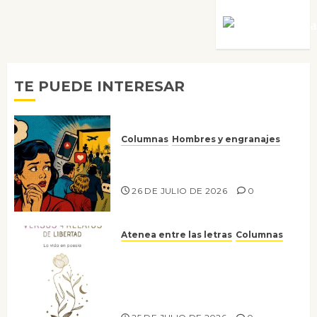
Víctor Mora
TE PUEDE INTERESAR
Columnas
Hombres y engranajes
Ya no confiamos ni en lo que
nos gusta
26 DE JULIO DE 2026
0
Atenea entre las letras
Columnas
Versos y relatos de libertad: el
canto a la conciencia de la
escritora peruana Sol del
Risco