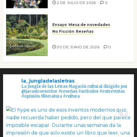
2 DE JULIO DE 2026
0
Ensayo
Mesa de novedades
No Ficción
Reseñas
Jardines íntimos
30 DE JUNIO DE 2026
0
la_jungladelasletras
La Jungla de las Letras Magacín cultural dirigido por
@jacastroescritor #reseñas #artículos #entrevistas
#opinión #literatura #cultura