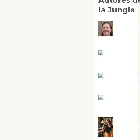
Autores d
la Jungla
Adoraci
Negre Pujol
Angie
Ballester
Aura Metze
Altamirano Sol
Aurelio R.
Silvano
Eva Frai