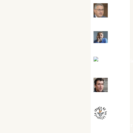
Jesús
Cuenca Torres
Joaquín
Rández Ramos
José Antoni
Castro Cebrián
Juanjo
Melgarejo
jungladelaslet