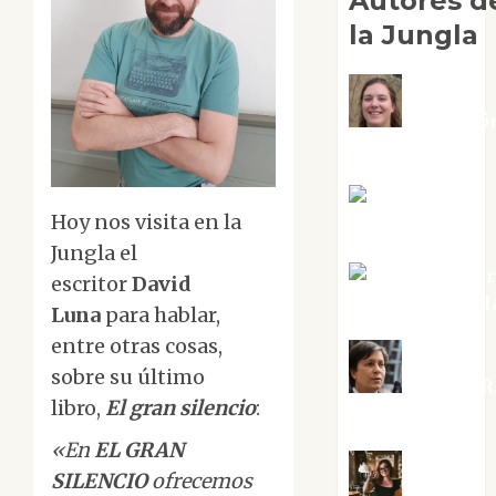
Autores d
la Jungla
Adoració
Negre Pujol
Angie
Hoy nos visita en la
Ballester
Jungla el
Aura Metzer
escritor
David
Altamirano Sol
Luna
para hablar,
entre otras cosas,
sobre su último
Aurelio R
libro,
El gran silencio
:
Silvano
«En
EL GRAN
SILENCIO
ofrecemos