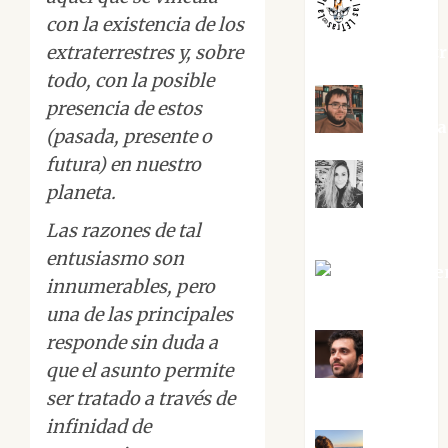
con la existencia de los
extraterrestres y, sobre
jungladelaslet
todo, con la posible
presencia de estos
Kiko Pri
(pasada, presente o
futura) en nuestro
planeta.
Mar
Carrillo
Las razones de tal
entusiasmo son
Mari Carme
innumerables, pero
Pérez
una de las principales
responde sin duda a
que el asunto permite
Maxi
ser tratado a través de
Sabela Tornes
infinidad de