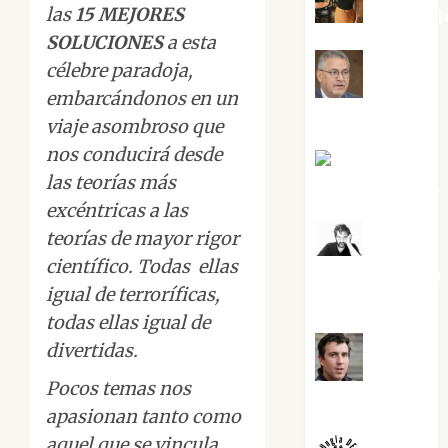
las
15 MEJORES
Eva Frail
SOLUCIONES
a esta
célebre paradoja,
Jesús
embarcándonos en un
Cuenca Torres
viaje asombroso que
nos conducirá desde
Joaquín
las teorías más
Rández Ramos
excéntricas a las
teorías de mayor rigor
José
científico. Todas ellas
Antonio Castro
igual de terroríficas,
Cebrián
todas ellas igual de
divertidas.
Juanjo
Pocos temas nos
Melgarejo
apasionan tanto como
aquel que se vincula