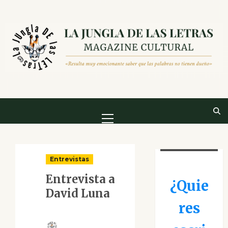
Saltar
al
contenido
Menú
principal
Entrevistas
Entrevista a
¿Quie
David Luna
res