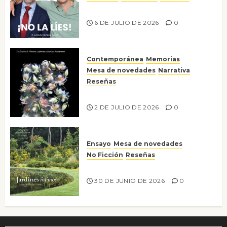
¡No la líes!
6 DE JULIO DE 2026
0
Contemporánea
Memorias
Mesa de novedades
Narrativa
Reseñas
Tienes que mirar
2 DE JULIO DE 2026
0
Ensayo
Mesa de novedades
No Ficción
Reseñas
Jardines íntimos
30 DE JUNIO DE 2026
0