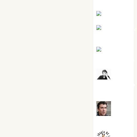
Silvano
Eva Fraile
Jesús Cuen
Torres
Joaquín
Rández Ramos
José
Antonio Castro
Cebrián
Juanjo
Melgarejo