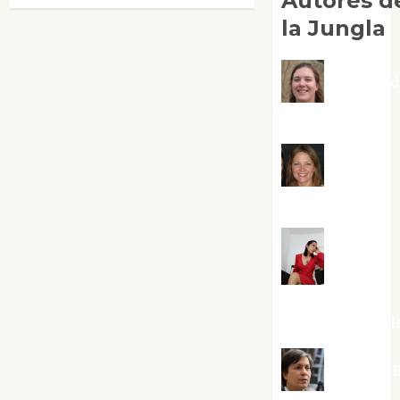
Autores d
la Jungla
Adoraci
Negre Pujol
Angie
Ballester
Aura
Metzeri
Altamirano Sol
Aurelio R