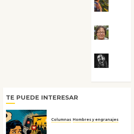
Noa
Guardia
Rosa
Villalejos
Víctor
Morata
TE PUEDE INTERESAR
Columnas
Hombres y engranajes
Ya no confiamos ni en lo que
nos gusta