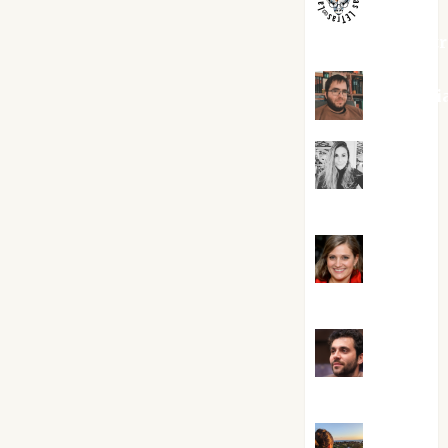
jungladelaslet
Kiko Pri
Mar
Carrillo
Mari
Carmen Pérez
Maxi
Sabela Tornes