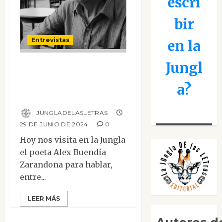
escri
bir
Entrevistas
en la
Jungl
Entrevista a Alex
Buendía
a?
Zarandona
JUNGLADELASLETRAS
29 DE JUNIO DE 2024
0
Hoy nos visita en la Jungla
el poeta Alex Buendía
Zarandona para hablar,
entre...
LEER MÁS