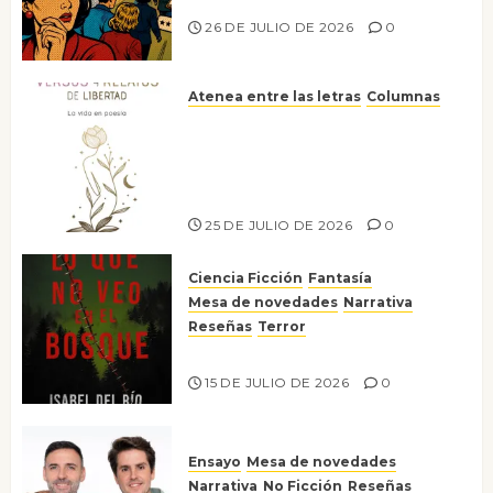
26 DE JULIO DE 2026
0
Atenea entre las letras
Columnas
Versos y relatos de libertad: el
canto a la conciencia de la
escritora peruana Sol del
Risco
25 DE JULIO DE 2026
0
Ciencia Ficción
Fantasía
Mesa de novedades
Narrativa
Reseñas
Terror
Lo que no veo en el bosque
15 DE JULIO DE 2026
0
Ensayo
Mesa de novedades
Narrativa
No Ficción
Reseñas