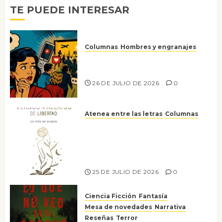
0
TE PUEDE INTERESAR
Columnas
Hombres y engranajes
Ya no confiamos ni en lo que
nos gusta
26 DE JULIO DE 2026
0
Atenea entre las letras
Columnas
Versos y relatos de libertad: el
canto a la conciencia de la
escritora peruana Sol del
Risco
25 DE JULIO DE 2026
0
Ciencia Ficción
Fantasía
Mesa de novedades
Narrativa
Reseñas
Terror