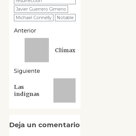
resurrección
Javier Guerrero Gimeno
Michael Connelly
Notable
Navegación
Anterior
de
Entrada
Clímax
anterior:
entradas
Siguiente
Siguiente
Las
entrada:
indignas
Deja un comentario