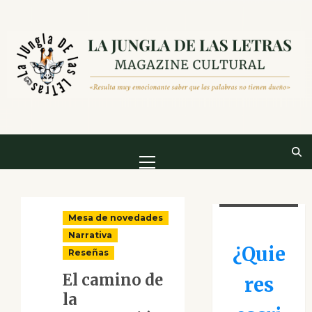
Saltar
al
contenido
Menú
principal
Mesa de novedades
Narrativa
¿Quie
Reseñas
El camino de
res
la