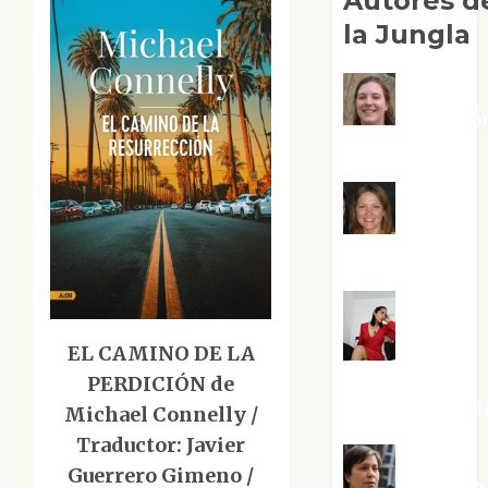
Autores d
la Jungla
Adoració
Negre Pujol
Angie
Ballester
EL CAMINO DE LA
Aura
Metzeri
PERDICIÓN de
Altamirano Sol
Michael Connelly /
Traductor: Javier
Guerrero Gimeno /