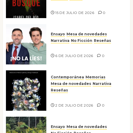
Lo que no veo en el bosque
15 DE JULIO DE 2026
0
Ensayo
Mesa de novedades
Narrativa
No Ficción
Reseñas
¡No la líes!
6 DE JULIO DE 2026
0
Contemporánea
Memorias
Mesa de novedades
Narrativa
Reseñas
Tienes que mirar
2 DE JULIO DE 2026
0
Ensayo
Mesa de novedades