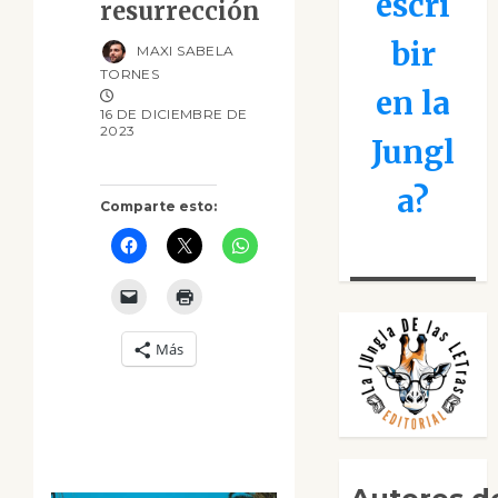
escri
resurrección
bir
MAXI SABELA
TORNES
en la
16 DE DICIEMBRE DE
2023
Jungl
a?
Comparte esto:
Más