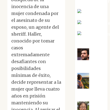
jungladelaslet
inocencia de una
Kiko Prian
mujer condenada por
el asesinato de su
Mar Carrill
esposo, un agente del
sheriff. Haller,
Mari Carme
Pérez
conocido por tomar
casos
extremadamente
Maxi
desafiantes con
Sabela Tornes
posibilidades
mínimas de éxito,
decide representar a la
Noa
mujer que lleva cuatro
Guardia
años en prisión
manteniendo su
inocencia. Al revisar el