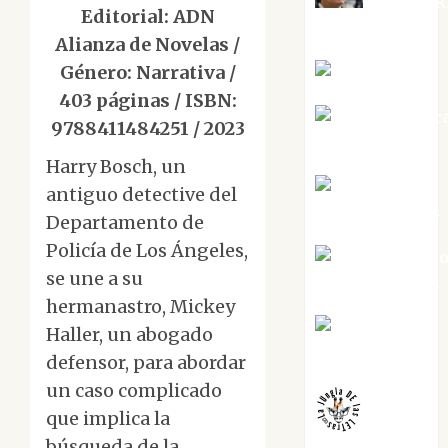
Aurelio R
Editorial: ADN
Silvano
Alianza de Novelas /
Género: Narrativa /
Eva Fraile
403 páginas / ISBN:
Jesús Cuenc
9788411484251 / 2023
Torres
Harry Bosch, un
Joaquín
antiguo detective del
Rández Ramos
Departamento de
Policía de Los Ángeles,
José Antoni
se une a su
Castro Cebrián
hermanastro, Mickey
Juanjo
Haller, un abogado
Melgarejo
defensor, para abordar
un caso complicado
que implica la
búsqueda de la