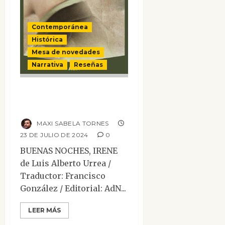
Contemporánea
Histórica
Mesa de novedades
Narrativa
Reseñas
Buenas noches,
Irene
MAXI SABELA TORNES
23 DE JULIO DE 2024
0
BUENAS NOCHES, IRENE
de Luis Alberto Urrea /
Traductor: Francisco
González / Editorial: AdN...
LEER MÁS