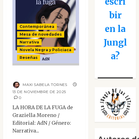
escri
bir
en la
Contemporánea
Mesa de novedades
Jungl
Narrativa
Novela Negra y Policiaca
a?
Reseñas
La hora de la fuga
MAXI SABELA TORNES
13 DE NOVIEMBRE DE 2025
0
LA HORA DE LA FUGA de
Graziella Moreno /
Editorial: AdN / Género:
Narrativa...