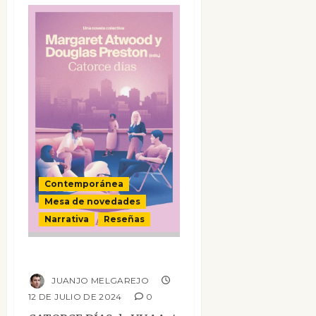
Contemporánea
Mesa de novedades
Narrativa
Reseñas
Catorce días
JUANJO MELGAREJO
12 DE JULIO DE 2024
0