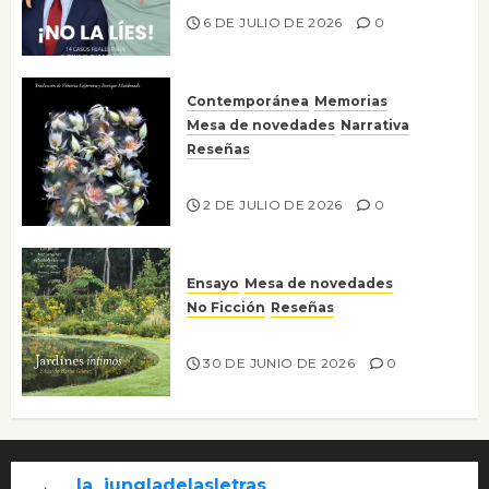
6 DE JULIO DE 2026
0
Contemporánea
Memorias
Mesa de novedades
Narrativa
Reseñas
Tienes que mirar
2 DE JULIO DE 2026
0
Ensayo
Mesa de novedades
No Ficción
Reseñas
Jardines íntimos
30 DE JUNIO DE 2026
0
la_jungladelasletras