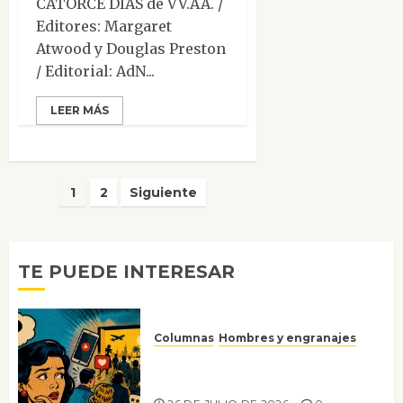
CATORCE DÍAS de VV.AA. /
Editores: Margaret
Atwood y Douglas Preston
/ Editorial: AdN...
LEER MÁS
Paginación
1
2
Siguiente
de
entradas
TE PUEDE INTERESAR
Columnas
Hombres y engranajes
Ya no confiamos ni en lo que
nos gusta