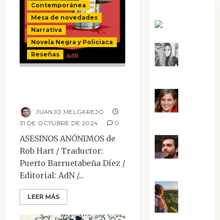
jungladelaslet
Contemporánea
Mesa de novedades
Kiko Prian
Narrativa
Novela Negra y Policiaca
Mar
Reseñas
Carrillo
Asesinos
anónimos
Mari
JUANJO MELGAREJO
Carmen Pérez
31 DE OCTUBRE DE 2024
0
ASESINOS ANÓNIMOS de
Maxi
Rob Hart / Traductor:
Puerto Barruetabeña Díez /
Sabela Tornes
Editorial: AdN /...
Noa
LEER MÁS