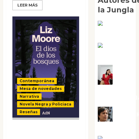
Autores d
LEER MÁS
la Jungla
Adoración
Negre Pujol
Angie
Ballester
Aura
Contemporánea
Mesa de novedades
Metzeri
Narrativa
Altamirano Sol
Novela Negra y Policiaca
Reseñas
Aurelio R
Silvano
El dios de los
bosques