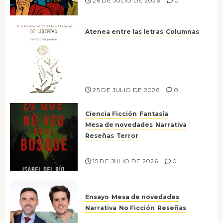
26 DE JULIO DE 2026
0
Atenea entre las letras
Columnas
Versos y relatos de libertad: el
canto a la conciencia de la
escritora peruana Sol del
Risco
25 DE JULIO DE 2026
0
Ciencia Ficción
Fantasía
Mesa de novedades
Narrativa
Reseñas
Terror
Lo que no veo en el bosque
15 DE JULIO DE 2026
0
Ensayo
Mesa de novedades
Narrativa
No Ficción
Reseñas
¡No la líes!