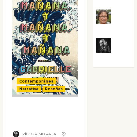
Guardia
Rosa
Villalejos
Víctor
Morata
Contemporánea
Narrativa
Reseñas
Mañana, y
mañana, y
mañana
VÍCTOR MORATA