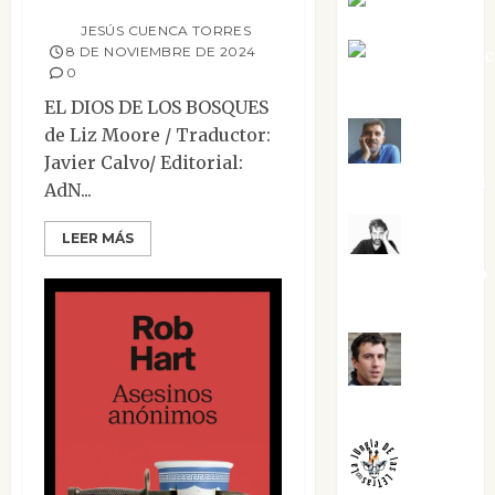
Eva Fraile
JESÚS CUENCA TORRES
8 DE NOVIEMBRE DE 2024
Jesús Cuen
0
Torres
EL DIOS DE LOS BOSQUES
de Liz Moore / Traductor:
Joaquín
Javier Calvo/ Editorial:
Rández Ramos
AdN...
José
LEER MÁS
Antonio Castro
Cebrián
Juanjo
Melgarejo