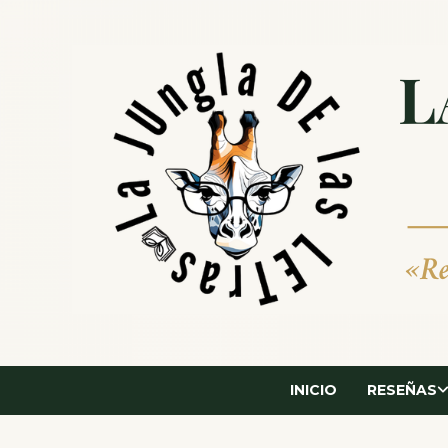
Saltar
al
contenido
INICIO
RESEÑAS