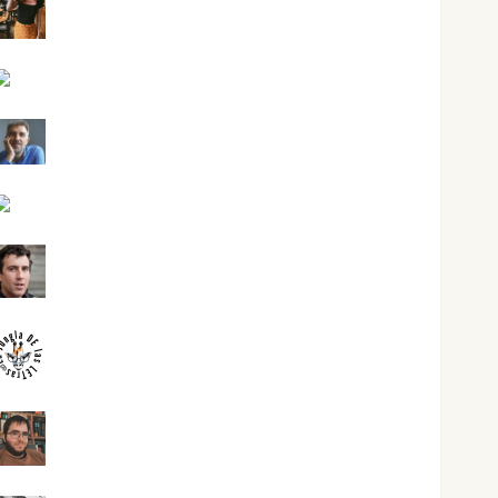
Eva Fraile
Jesús Cuenca Torres
Joaquín Rández Ramos
José Antonio Castro Cebrián
Juanjo Melgarejo
jungladelasletras
Kiko Prian