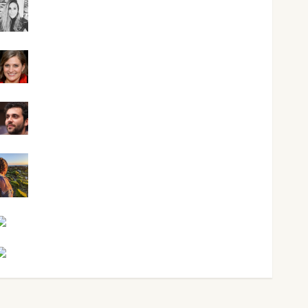
Mar Carrillo
Mari Carmen Pérez
Maxi Sabela Tornes
Noa Guardia
Rosa Villalejos
Víctor Morata