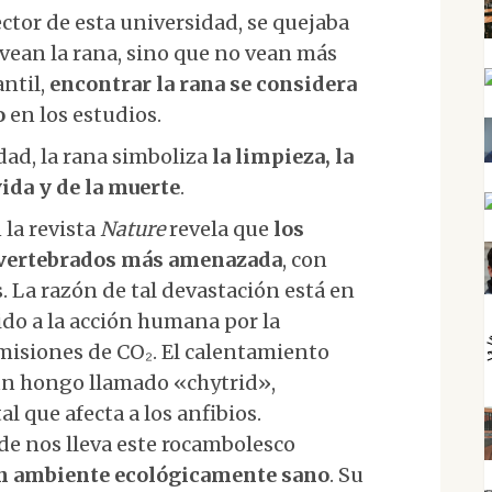
tor de esta universidad, se quejaba
 vean la rana, sino que no vean más
antil,
encontrar la rana se considera
o
en los estudios.
idad, la rana simboliza
la limpieza, la
vida y de la muerte
.
 la revista
Nature
revela que
los
e vertebrados más amenazada
, con
. La razón de tal devastación está en
ido a la acción humana por la
 emisiones de CO₂. El calentamiento
 un hongo llamado «chytrid»,
 que afecta a los anfibios.
de nos lleva este rocambolesco
un ambiente ecológicamente sano
. Su