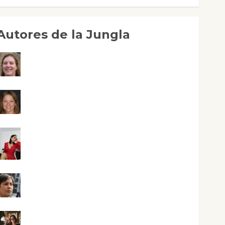
Autores de la Jungla
Adoración Negre Pujol
Angie Ballester
Aura Metzeri Altamirano Solar
Aurelio R. Silvano