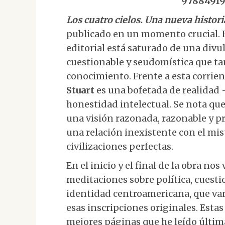
97884919
Los cuatro cielos. Una nueva histori
publicado en un momento crucial. E
editorial está saturado de una divu
cuestionable y seudomística que tan
conocimiento. Frente a esta corrient
Stuart
es una bofetada de realidad 
honestidad intelectual. Se nota que
una visión razonada, razonable y 
una relación inexistente con el mis
civilizaciones perfectas.
En el inicio y el final de la obra n
meditaciones sobre política, cuestio
identidad centroamericana, que van 
esas inscripciones originales. Esta
mejores páginas que he leído última