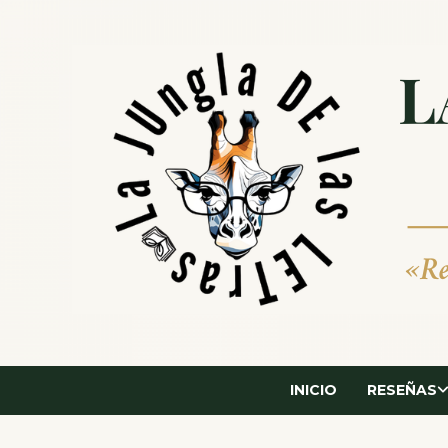
Saltar
al
contenido
INICIO
RESEÑAS