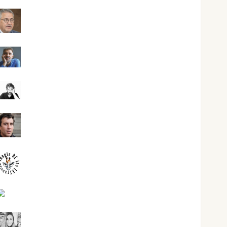
Jesús Cuenca Torres
Joaquín Rández Ramos
José Antonio Castro Cebrián
Juanjo Melgarejo
jungladelasletras
Kiko Prian