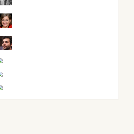
Mar Carrillo
Mari Carmen Pérez
Maxi Sabela Tornes
Noa Guardia
Rosa Villalejos
Víctor Morata