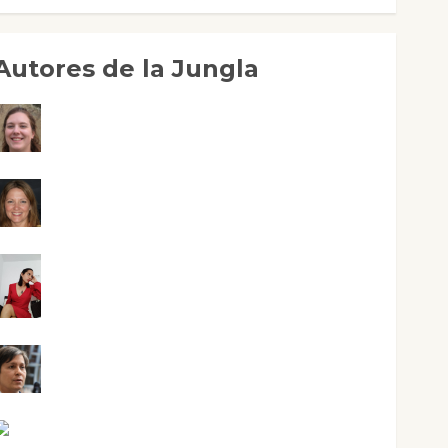
Autores de la Jungla
Adoración Negre Pujol
Angie Ballester
Aura Metzeri Altamirano Solar
Aurelio R. Silvano
Eva Fraile