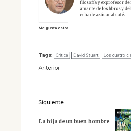
filosofía y exprofesor de 
amante de los libros y de
echarle azúcar al café.
Me gusta esto:
Tags:
Crítica
David Stuart
Los cuatro ci
Navegación
Anterior
de
Entrada
anterior:
entradas
Siguiente
Siguiente
La hija de un buen hombre
entrada: