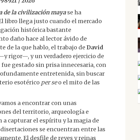
98921 / 2026
a de la civilización maya
se ha
l libro llega justo cuando el mercado
lgación histórica bastante
to daño hace al lector ávido de
e de la que hablo, el trabajo de
David
—y rigor—, y un verdadero ejercicio de
 fue gestado sin prisa innecesaria, con
profundamente entretenida, sin buscar
terio esotérico
per se
o el mito de las
os vamos a encontrar con unas
nes del territorio, arqueología e
a capturar el espíritu y la magia de
s disertaciones se encuentran entre las
mente. El desfile de reyes y reinas