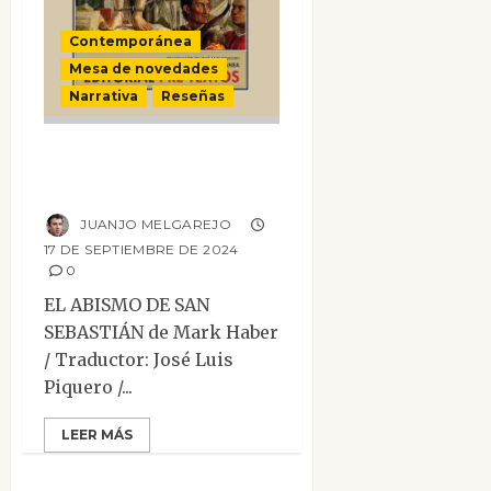
Contemporánea
Mesa de novedades
Narrativa
Reseñas
El abismo de San
Sebastián
JUANJO MELGAREJO
17 DE SEPTIEMBRE DE 2024
0
EL ABISMO DE SAN
SEBASTIÁN de Mark Haber
/ Traductor: José Luis
Piquero /...
LEER MÁS