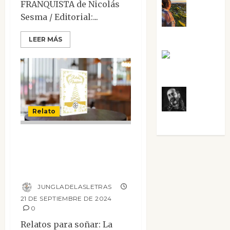
FRANQUISTA de Nicolás
Noa
Sesma / Editorial:...
Guardia
LEER MÁS
Rosa
Villalejos
Víctor
Relato
Morata
Antología
navideña. Relatos
para soñar
JUNGLADELASLETRAS
21 DE SEPTIEMBRE DE 2024
0
Relatos para soñar: La