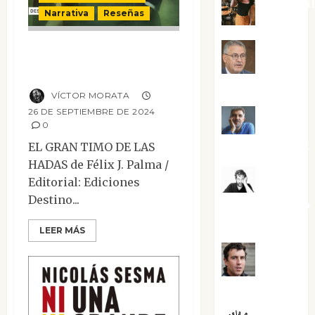
Eva Frai
Narrativa
Reseñas
El gran timo de las
Jesús
hadas
Cuenca Torres
VÍCTOR MORATA
26 DE SEPTIEMBRE DE 2024
Joaquín
0
Rández Ramos
EL GRAN TIMO DE LAS
HADAS de Félix J. Palma /
José
Editorial: Ediciones
Destino...
Antonio Castro
Cebrián
LEER MÁS
Juanjo
Melgarejo