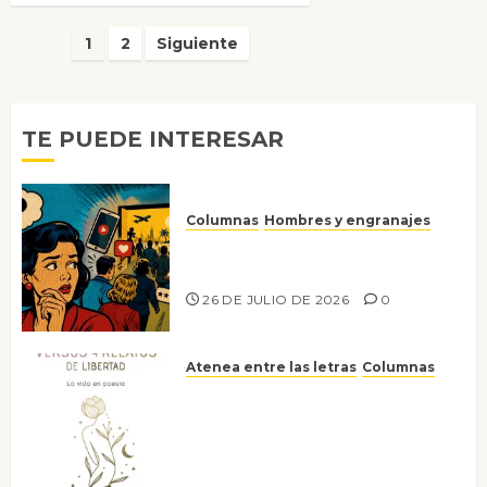
Paginación
1
2
Siguiente
de
entradas
TE PUEDE INTERESAR
Columnas
Hombres y engranajes
Ya no confiamos ni en lo que
nos gusta
26 DE JULIO DE 2026
0
Atenea entre las letras
Columnas
Versos y relatos de libertad: el
canto a la conciencia de la
escritora peruana Sol del
Risco