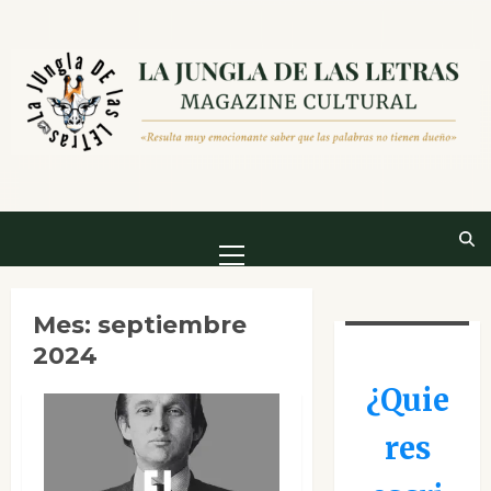
Saltar
al
contenido
Menú
principal
Mes:
septiembre
2024
¿Quie
res