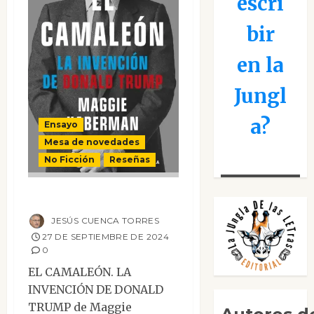
escri
bir
en la
Jungl
a?
Ensayo
Mesa de novedades
No Ficción
Reseñas
El camaleón
JESÚS CUENCA TORRES
27 DE SEPTIEMBRE DE 2024
0
EL CAMALEÓN. LA
INVENCIÓN DE DONALD
TRUMP de Maggie