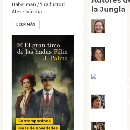
Autores d
Haberman / Traductor:
la Jungla
Àlex Guàrdia...
LEER MÁS
Adoraci
Negre Pujol
Angie
Ballester
Aura Metze
Altamirano Sol
Aurelio R
Silvano
Contemporánea
Mesa de novedades