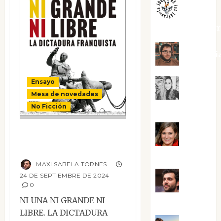
jungladelaslet
Kiko Pri
Ensayo
Mar
Mesa de novedades
No Ficción
Carrillo
Ni una ni grande
Mari
ni libre
Carmen Pérez
MAXI SABELA TORNES
24 DE SEPTIEMBRE DE 2024
Maxi
0
NI UNA NI GRANDE NI
Sabela Tornes
LIBRE. LA DICTADURA