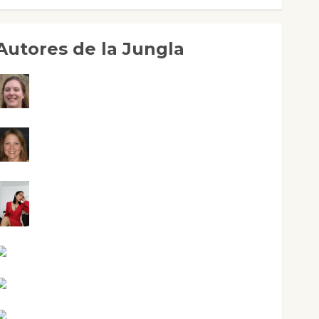
Autores de la Jungla
Adoración Negre Pujol
Angie Ballester
Aura Metzeri Altamirano Solar
Aurelio R. Silvano
Eva Fraile
Jesús Cuenca Torres