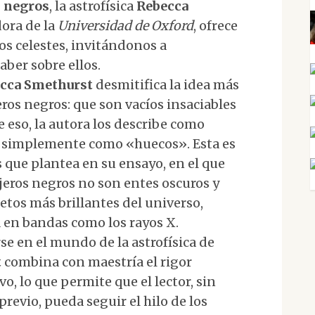
s negros
, la astrofísica
Rebecca
dora de la
Universidad de Oxford
, ofrece
os celestes, invitándonos a
aber sobre ellos.
cca Smethurst
desmitifica la idea más
os negros: que son vacíos insaciables
e eso, la autora los describe como
 simplemente como «huecos». Esta es
 que plantea en su ensayo, en el que
jeros negros no son entes oscuros y
etos más brillantes del universo,
a en bandas como los rayos X.
rse en el mundo de la astrofísica de
t
combina con maestría el rigor
o, lo que permite que el lector, sin
revio, pueda seguir el hilo de los