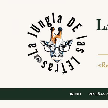
Saltar
al
contenido
INICIO
RESEÑAS