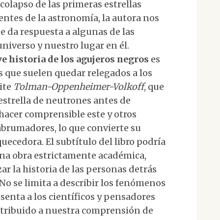
olapso de las primeras estrellas
ntes de la astronomía, la autora nos
e da respuesta a algunas de las
niverso y nuestro lugar en él.
e historia de los agujeros negros
es
s que suelen quedar relegados a los
mite
Tolman-Oppenheimer-Volkoff
, que
strella de neutrones antes de
hacer comprensible este y otros
abrumadores, lo que convierte su
uecedora. El subtítulo del libro podría
 una obra estrictamente académica,
ar la historia de las personas detrás
 No se limita a describir los fenómenos
enta a los científicos y pensadores
contribuido a nuestra comprensión de