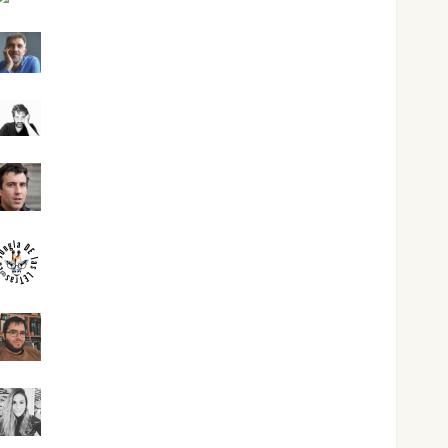
Joaquín Rández Ramos
José Antonio Castro Cebrián
Juanjo Melgarejo
jungladelasletras
Kiko Prian
Mar Carrillo