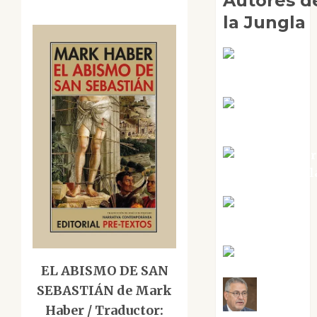
Autores d
la Jungla
Adoración
Negre Pujol
Angie
Ballester
Aura Metzer
Altamirano Sol
Aurelio R.
Silvano
Eva Fraile
EL ABISMO DE SAN
SEBASTIÁN de Mark
Jesús
Haber / Traductor: