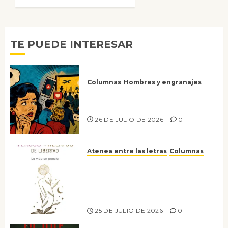
6 DE
JULIO DE
2026
0
TE PUEDE INTERESAR
Columnas
Hombres y engranajes
Ya no confiamos ni en lo que
nos gusta
26 DE JULIO DE 2026
0
Atenea entre las letras
Columnas
Versos y relatos de libertad: el
canto a la conciencia de la
escritora peruana Sol del
Risco
25 DE JULIO DE 2026
0