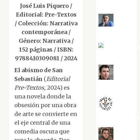
Cuenca Torres
José Luis Piquero /
Editorial: Pre-Textos
/ Colección: Narrativa
Joaquín
contemporánea /
Rández Ramos
Género: Narrativa /
José Antoni
152 páginas / ISBN:
Castro Cebrián
9788410309081 / 2024
El abismo de San
Juanjo
Sebastián
(
Editorial
Melgarejo
Pre-Textos,
2024) es
una novela donde la
obsesión por una obra
de arte se convierte en
jungladelaslet
el eje central de una
comedia oscura que