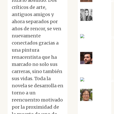
roza lo absurdo. Dos
Kiko Pri
críticos de arte,
antiguos amigos y
Mar
ahora separados por
Carrillo
años de rencor, se ven
nuevamente
Mari Carme
conectados gracias a
Pérez
una pintura
renacentista que ha
Maxi
marcado no solo sus
Sabela Tornes
carreras, sino también
sus vidas. Toda la
Noa Guardia
novela se desarrolla en
torno a un
reencuentro motivado
Rosa
Villalejos
por la proximidad de