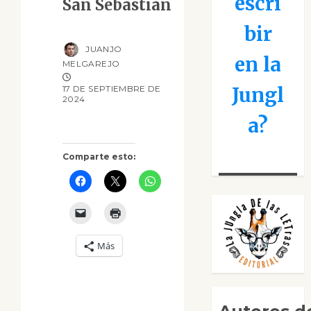
escri
San Sebastián
bir
JUANJO
en la
MELGAREJO
Jungl
17 DE SEPTIEMBRE DE
2024
a?
Comparte esto:
Más