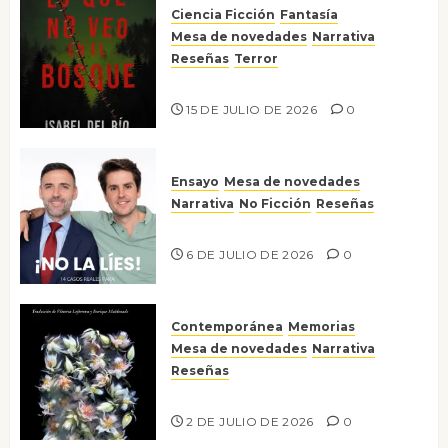
Ciencia Ficción
Fantasía
Mesa de novedades
Narrativa
Reseñas
Terror
Lo que no veo en el bosque
15 DE JULIO DE 2026
0
Ensayo
Mesa de novedades
Narrativa
No Ficción
Reseñas
¡No la líes!
6 DE JULIO DE 2026
0
Contemporánea
Memorias
Mesa de novedades
Narrativa
Reseñas
Tienes que mirar
2 DE JULIO DE 2026
0