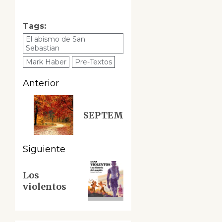
Tags:
El abismo de San
Sebastian
Mark Haber
Pre-Textos
Navegación
Anterior
de
Entrada
SEPTEM
anterior:
entradas
Siguiente
Siguiente
Los
entrada:
violentos