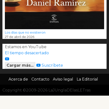
Los días que no existieron
27 de abril de 2026
Estamos en YouTube
El tiempo desacertado
Cargar más...
Suscríbete
Acerca de
Contacto
Aviso legal
La Editorial
Copyright ©2009-2026 LaJUnglaDElasLETras