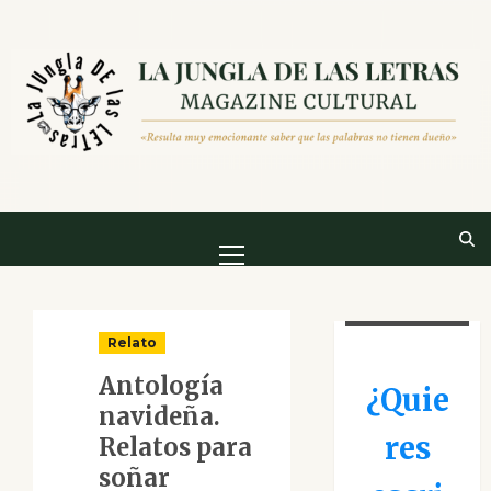
Saltar
al
contenido
Menú
principal
Relato
Antología
¿Quie
navideña.
res
Relatos para
soñar