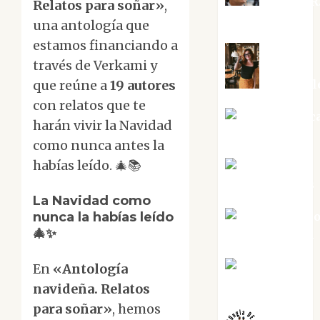
Aurelio R
Relatos para soñar»
,
Silvano
una antología que
estamos financiando a
través de Verkami y
Eva Frail
que reúne a
19 autores
con relatos que te
Jesús Cuenc
harán vivir la Navidad
Torres
como nunca antes la
habías leído. 🎄📚
Joaquín
Rández Ramos
La Navidad como
José Antoni
nunca la habías leído
🎄✨
Castro Cebrián
Juanjo
En
«Antología
Melgarejo
navideña. Relatos
para soñar»
, hemos