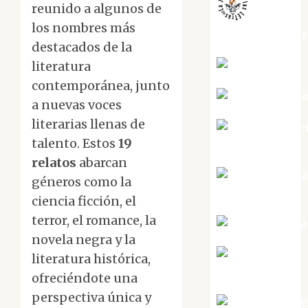
reunido a algunos de
los nombres más
jungladelaslet
destacados de la
Kiko Prian
literatura
contemporánea, junto
Mar Carrill
a nuevas voces
literarias llenas de
Mari Carme
talento. Estos
19
Pérez
relatos
abarcan
Maxi Sabel
géneros como la
Tornes
ciencia ficción, el
terror, el romance, la
Noa Guardia
novela negra y la
Rosa
literatura histórica,
Villalejos
ofreciéndote una
perspectiva única y
Víctor Mora