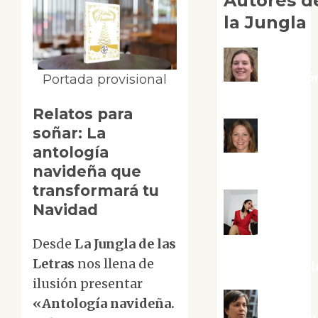
Autores d
la Jungla
Adoració
Portada provisional
Negre Pujol
Relatos para
soñar: La
Angie
antología
Ballester
navideña que
transformará tu
Navidad
Aura
Desde
La Jungla de las
Metzeri
Letras
nos llena de
Altamirano Sol
ilusión presentar
«Antología navideña.