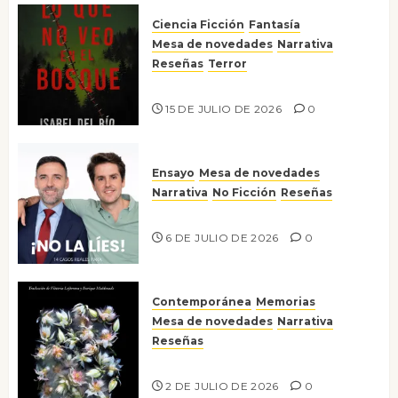
Ciencia Ficción
Fantasía
Mesa de novedades
Narrativa
Reseñas
Terror
Lo que no veo en el bosque
15 DE JULIO DE 2026
0
Ensayo
Mesa de novedades
Narrativa
No Ficción
Reseñas
¡No la líes!
6 DE JULIO DE 2026
0
Contemporánea
Memorias
Mesa de novedades
Narrativa
Reseñas
Tienes que mirar
2 DE JULIO DE 2026
0