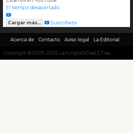
Estamos en YouTube
El tiempo desacertado
Cargar más...
Suscríbete
Acerca de
Contacto
Aviso legal
La Editorial
Copyright ©2009-2026 LaJUnglaDElasLETras