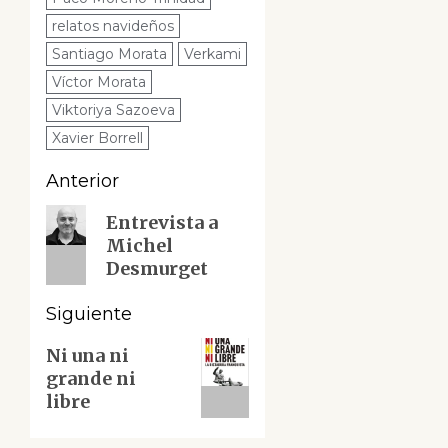
relatos navideños
Santiago Morata
Verkami
Víctor Morata
Viktoriya Sazoeva
Xavier Borrell
Navegación
Anterior
de
Entrada
Entrevista a
Michel
anterior:
entradas
Desmurget
Siguiente
Siguiente
Ni una ni
grande ni
entrada:
libre