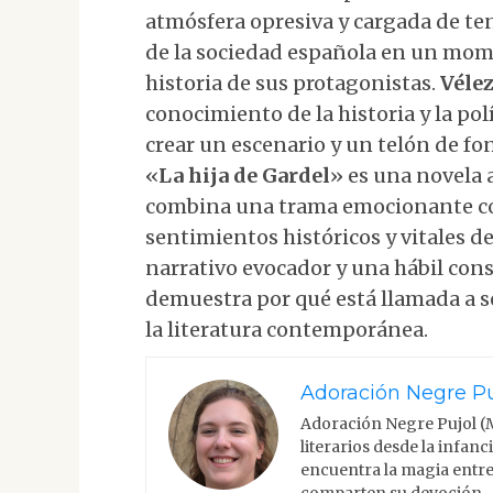
atmósfera opresiva y cargada de tens
de la sociedad española en un mome
historia de sus protagonistas.
Véle
conocimiento de la historia y la polí
crear un escenario y un telón de fon
«
La hija de Gardel
» es una novela
combina una trama emocionante co
sentimientos históricos y vitales d
narrativo evocador y una hábil con
demuestra por qué está llamada a s
la literatura contemporánea.
Adoración Negre Pu
Adoración Negre Pujol (
literarios desde la infan
encuentra la magia entre