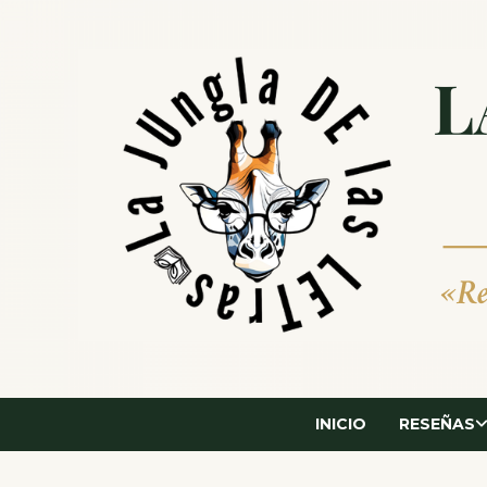
Saltar
al
contenido
INICIO
RESEÑAS