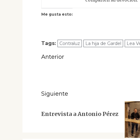
comparten su devoción.
Me gusta esto:
Tags:
Contraluz
La hija de Gardel
Lea V
Navegación
Anterior
de
Entrada
anterior:
entradas
Siguiente
Siguiente
Entrevista a Antonio Pérez
entrada: