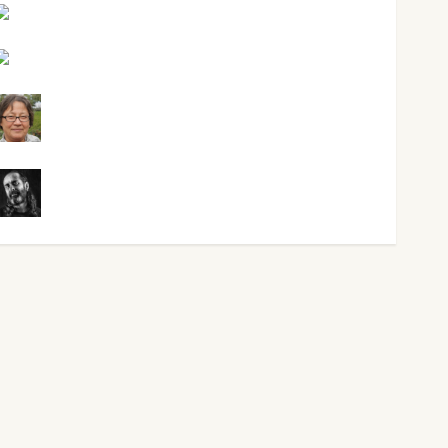
Maxi Sabela Tornes
Noa Guardia
Rosa Villalejos
Víctor Morata