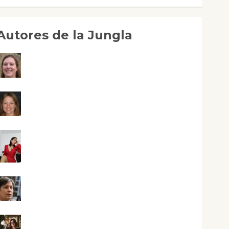
Autores de la Jungla
Adoración Negre Pujol
Angie Ballester
Aura Metzeri Altamirano Solar
Aurelio R. Silvano