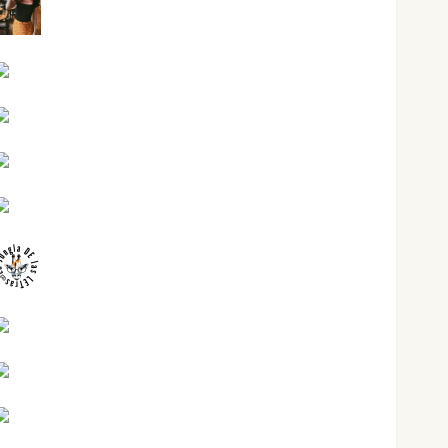
Eva Fraile
Jesús Cuenca Torres
Joaquín Rández Ramos
José Antonio Castro Cebrián
Juanjo Melgarejo
jungladelasletras
Kiko Prian
Mar Carrillo
Mari Carmen Pérez