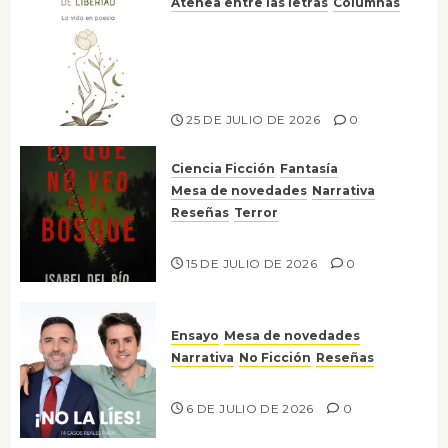
Atenea entre las letras
Columnas
Versos y relatos de libertad: el
canto a la conciencia de la
escritora peruana Sol del
Risco
25 DE JULIO DE 2026
0
Ciencia Ficción
Fantasía
Mesa de novedades
Narrativa
Reseñas
Terror
Lo que no veo en el bosque
15 DE JULIO DE 2026
0
Ensayo
Mesa de novedades
Narrativa
No Ficción
Reseñas
¡No la líes!
6 DE JULIO DE 2026
0