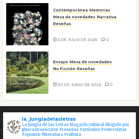
Contemporánea
Memorias
Mesa de novedades
Narrativa
Reseñas
Tienes que mirar
2 DE JULIO DE 2026
0
Ensayo
Mesa de novedades
No Ficción
Reseñas
Jardines íntimos
30 DE JUNIO DE 2026
0
la_jungladelasletras
La Jungla de las Letras Magacín cultural dirigido por
@jacastroescritor #reseñas #artículos #entrevistas
#opinión #literatura #cultura