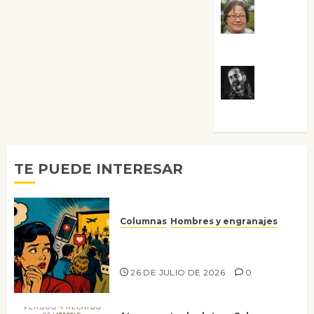
Rosa
Villalejos
Víctor
Morata
TE PUEDE INTERESAR
Columnas
Hombres y engranajes
Ya no confiamos ni en lo que
nos gusta
26 DE JULIO DE 2026
0