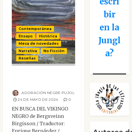
escri
bir
en la
Contemporánea
Ensayo
Histórica
Jungl
Mesa de novedades
a?
Narrativa
No Ficción
Reseñas
En busca del
vikingo negro
ADORACIÓN NEGRE PUJOL
24 DE MAYO DE 2024
0
EN BUSCA DEL VIKINGO
NEGRO de Bergsveinn
Birgisson / Traductor:
Enrique Bernárdez /