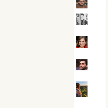
Kiko Pri
Mar
Carrillo
Mari
Carmen Pérez
Maxi
Sabela Tornes
Noa
Guardia