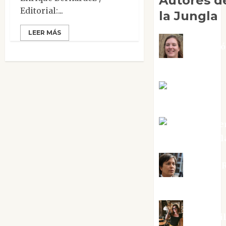
Autores d
Editorial:...
la Jungla
LEER MÁS
Adoraci
Negre Pujol
Angie
Ballester
Aura Metze
Altamirano Sol
Aurelio R
Silvano
Eva Frai