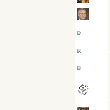
Jesús
Cuenca Torres
Joaquín
Rández Ramos
José Antoni
Castro Cebrián
Juanjo
Melgarejo
jungladelaslet