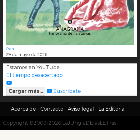
Pan
29 de mayo de 2026
Estamos en YouTube
El tiempo desacertado
Cargar más...
Suscríbete
Acerca de
Contacto
Aviso legal
La Editorial
Copyright ©2009-2026 LaJUnglaDElasLETras