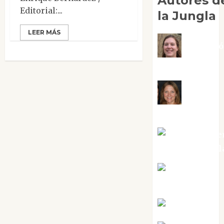
Autores d
Editorial:...
la Jungla
LEER MÁS
Adoraci
Negre Pujol
Angie
Ballester
Aura Metze
Altamirano Sol
Aurelio R.
Silvano
Eva Fraile