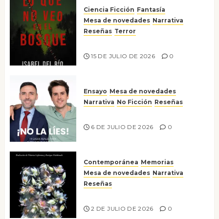
Ciencia Ficción
Fantasía
Mesa de novedades
Narrativa
Reseñas
Terror
Lo que no veo en el bosque
15 DE JULIO DE 2026
0
Ensayo
Mesa de novedades
Narrativa
No Ficción
Reseñas
¡No la líes!
6 DE JULIO DE 2026
0
Contemporánea
Memorias
Mesa de novedades
Narrativa
Reseñas
Tienes que mirar
2 DE JULIO DE 2026
0