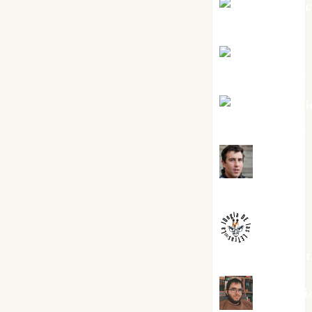
Jesús Cuen
Torres
Joaquín
Rández Ramos
José Antoni
Castro Cebrián
Juanjo
Melgarejo
jungladelaslet
Kiko Pri