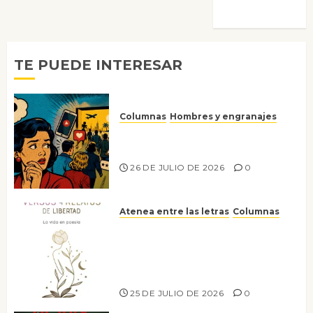
Morata
TE PUEDE INTERESAR
Columnas
Hombres y engranajes
Ya no confiamos ni en lo que
nos gusta
26 DE JULIO DE 2026
0
Atenea entre las letras
Columnas
Versos y relatos de libertad: el
canto a la conciencia de la
escritora peruana Sol del
Risco
25 DE JULIO DE 2026
0