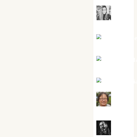
Mar
Carrillo
Mari Carm
Pérez
Maxi Sabel
Tornes
Noa Guardi
Rosa
Villalejos
Víctor