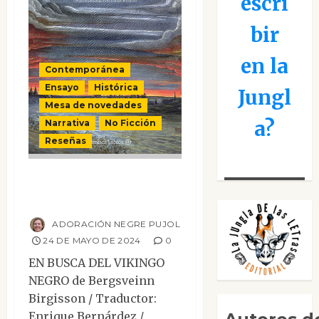
escri
bir
en la
Contemporánea
Ensayo
Histórica
Jungl
Mesa de novedades
a?
Narrativa
No Ficción
Reseñas
En busca del
vikingo negro
ADORACIÓN NEGRE PUJOL
24 DE MAYO DE 2024
0
EN BUSCA DEL VIKINGO
NEGRO de Bergsveinn
Birgisson / Traductor:
Enrique Bernárdez /