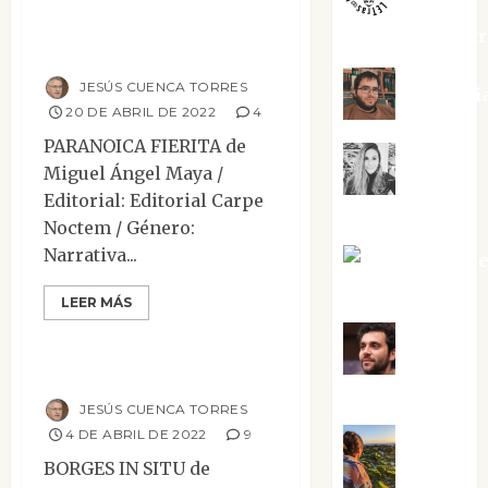
jungladelaslet
Paranoica fierita
JESÚS CUENCA TORRES
Kiko Pri
20 DE ABRIL DE 2022
4
PARANOICA FIERITA de
Mar
Miguel Ángel Maya /
Editorial: Editorial Carpe
Carrillo
Noctem / Género:
Narrativa...
Mari Carm
Contemporánea
Ensayo
Narrativa
Pérez
LEER MÁS
Reseñas
Maxi
Borges in situ
Sabela Tornes
JESÚS CUENCA TORRES
4 DE ABRIL DE 2022
9
Noa
BORGES IN SITU de