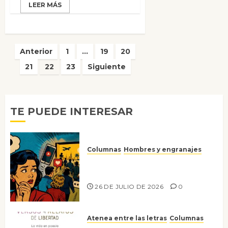
LEER MÁS
Paginación
Anterior
1
…
19
20
de
21
22
23
Siguiente
entradas
TE PUEDE INTERESAR
Columnas
Hombres y engranajes
Ya no confiamos ni en lo que
nos gusta
26 DE JULIO DE 2026
0
Atenea entre las letras
Columnas