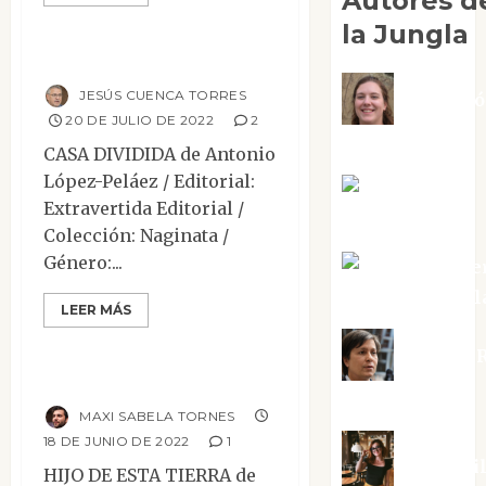
Autores d
Narrativa
Reseñas
la Jungla
Casa dividida
JESÚS CUENCA TORRES
Adoraci
20 DE JULIO DE 2022
2
Negre Pujol
CASA DIVIDIDA de Antonio
López-Peláez / Editorial:
Angie
Extravertida Editorial /
Ballester
Colección: Naginata /
Género:...
Aura Metze
Altamirano Sol
Contemporánea
LEER MÁS
Narrativa
Reseñas
Aurelio R
Hijo de esta tierra
Silvano
MAXI SABELA TORNES
18 DE JUNIO DE 2022
1
Eva Frai
HIJO DE ESTA TIERRA de