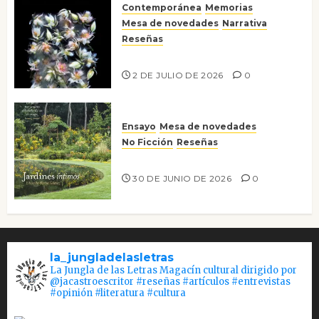
Contemporánea
Memorias
Mesa de novedades
Narrativa
Reseñas
Tienes que mirar
2 DE JULIO DE 2026
0
Ensayo
Mesa de novedades
No Ficción
Reseñas
Jardines íntimos
30 DE JUNIO DE 2026
0
la_jungladelasletras
La Jungla de las Letras Magacín cultural dirigido por
@jacastroescritor #reseñas #artículos #entrevistas
#opinión #literatura #cultura