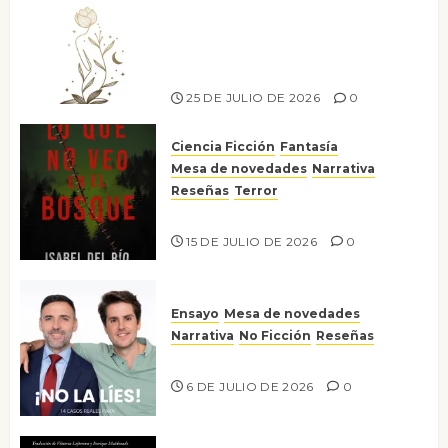
Versos y relatos de libertad: el
canto a la conciencia de la
escritora peruana Sol del
Risco
25 DE JULIO DE 2026
0
Ciencia Ficción
Fantasía
Mesa de novedades
Narrativa
Reseñas
Terror
Lo que no veo en el bosque
15 DE JULIO DE 2026
0
Ensayo
Mesa de novedades
Narrativa
No Ficción
Reseñas
¡No la líes!
6 DE JULIO DE 2026
0