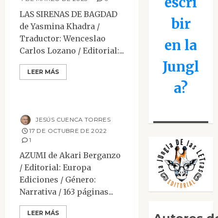
escri
LAS SIRENAS DE BAGDAD
bir
de Yasmina Khadra /
Traductor: Wenceslao
en la
Carlos Lozano / Editorial:...
Ciencia Ficción
Jungl
Contemporánea
LEER MÁS
Narrativa
Reseñas
a?
Azumi
JESÚS CUENCA TORRES
17 DE OCTUBRE DE 2022
1
AZUMI de Akari Berganzo
/ Editorial: Europa
Ediciones / Género:
Narrativa / 163 páginas...
Contemporánea
LEER MÁS