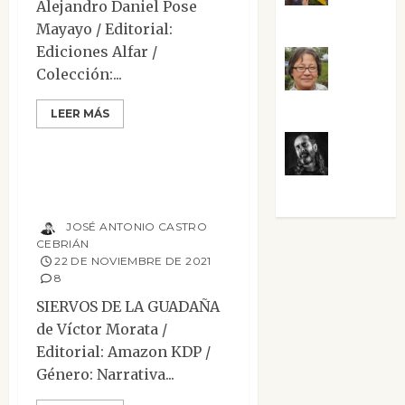
Alejandro Daniel Pose
Guardia
Mayayo / Editorial:
Ediciones Alfar /
Contemporánea
Rosa
Colección:...
Narrativa
Novela Negra y Policiaca
Villalejos
LEER MÁS
Reseñas
Terror
Víctor
Siervos de la
Morata
Guadaña
JOSÉ ANTONIO CASTRO
CEBRIÁN
22 DE NOVIEMBRE DE 2021
8
SIERVOS DE LA GUADAÑA
de Víctor Morata /
Editorial: Amazon KDP /
Género: Narrativa...