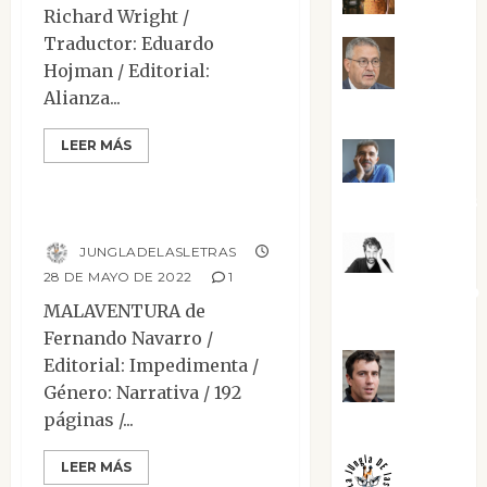
Richard Wright /
Traductor: Eduardo
Jesús
Hojman / Editorial:
Alianza...
Cuenca Torres
Contemporánea
LEER MÁS
Narrativa
Reseñas
Joaquín
Rández Ramos
Malaventura
José
JUNGLADELASLETRAS
28 DE MAYO DE 2022
1
Antonio Castro
MALAVENTURA de
Cebrián
Fernando Navarro /
Editorial: Impedimenta /
Juanjo
Género: Narrativa / 192
páginas /...
Melgarejo
Contemporánea
LEER MÁS
Narrativa
Reseñas