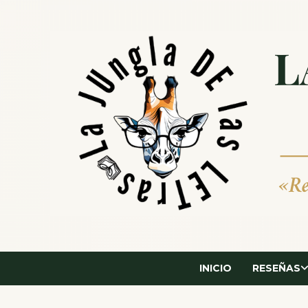
Saltar
al
contenido
INICIO
RESEÑAS