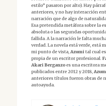
estilo” pasaron por alto). Hay párra
anteriores, y no hay interacción en
narración que de algo de naturalida
Esa pretendida metáfora sobre la esp
absoluta o las segundas oportunida
fallida. A la narración le falta muc
verdad. La novela está verde, está m
mi punto de vista,
Azumi
tal cual e
propia de un escritor profesional.
F
Akari Berganzo
es una escritora m
publicados entre 2012 y 2018,
Azum
anteriores títulos fueron obras de no
autoayuda.