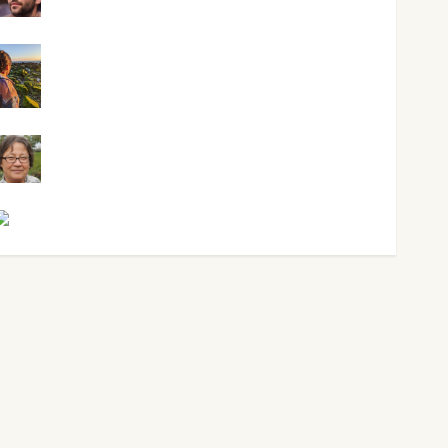
Maxi Sabela Tornes
Noa Guardia
Rosa Villalejos
Víctor Morata