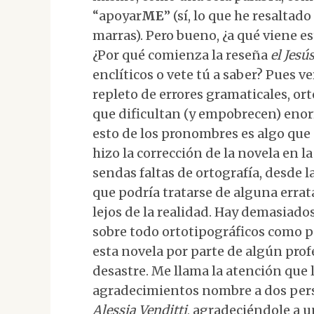
“apoyar
ME
” (sí, lo que he resalta
marras). Pero bueno, ¿a qué viene e
¿Por qué comienza la reseña
el Jesú
enclíticos o vete tú a saber? Pues ve
repleto de errores gramaticales, ort
que dificultan (y empobrecen) enor
esto de los pronombres es algo que
hizo la corrección de la novela en la
sendas faltas de ortografía, desde 
que podría tratarse de alguna erra
lejos de la realidad. Hay demasiados
sobre todo ortotipográficos como p
esta novela por parte de algún prof
desastre. Me llama la atención que l
agradecimientos nombre a dos pers
Alessia Venditti
, agradeciéndole a u