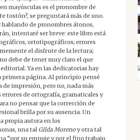
do en mayúsculas es el pronombre de
ste tostón?, se preguntará más de uno.
s
hablando de pronombres átonos,
rán, intentaré ser breve: este libro está
ográficos, ortotipográficos; errores
memente el disfrute de la lectura;
 no debe de tener muy claro el que
 editorial. Ya en las dedicatorias hay
la primera página. Al principio pensé
ta de impresión, pero no, nada más
 errores de ortografía, gramaticales y
ara no pensar que la corrección de
esional brilla por su ausencia. Un
a propia autora en los
onas, una tal
Gilda Moreno
y otra tal
na “por su empuje y por el fino trabajo