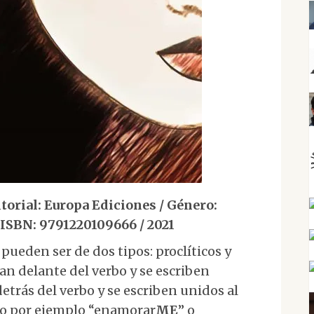
orial: Europa Ediciones / Género:
/ ISBN: 9791220109666 / 2021
ueden ser de dos tipos: proclíticos y
van delante del verbo y se escriben
detrás del verbo y se escriben unidos al
mo por ejemplo “enamorar
ME
” o