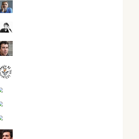
Joaquín Rández Ramos
José Antonio Castro Cebrián
Juanjo Melgarejo
jungladelasletras
Kiko Prian
Mar Carrillo
Mari Carmen Pérez