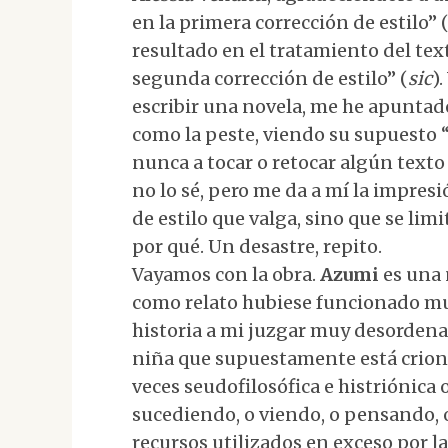
en la primera corrección de estilo” 
resultado en el tratamiento del text
segunda corrección de estilo” (
sic
)
escribir una novela, me he apuntad
como la peste, viendo su supuesto “
nunca a tocar o retocar algún texto
no lo sé, pero me da a mí la impres
de estilo que valga, sino que se lim
por qué. Un desastre, repito.
Vayamos con la obra.
Azumi
es una 
como relato hubiese funcionado mu
historia a mi juzgar muy desordenad
niña que supuestamente está crioni
veces seudofilosófica e histriónica 
sucediendo, o viendo, o pensando, 
recursos utilizados en exceso por la