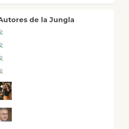
Autores de la Jungla
Adoración Negre Pujol
Angie Ballester
Aura Metzeri Altamirano Solar
Aurelio R. Silvano
Eva Fraile
Jesús Cuenca Torres