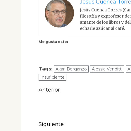
Jesús Cuenca Torr
Jesús Cuenca Torres (Sa
filosofía y exprofesor de 
amante de los libros y de
echarle azúcar al café.
Me gusta esto:
Tags:
Akari Berganzo
Alessia Venditti
A
Insuficiente
Navegación
Anterior
de
Entrada
anterior:
entradas
Siguiente