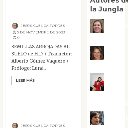
Autores d
Semillas arrojadas
la Jungla
al suelo
JESÚS CUENCA TORRES
Adoraci
5 DE NOVIEMBRE DE 2023
Negre Pujol
0
SEMILLAS ARROJADAS AL
Angie
SUELO de H.D. / Traductor:
Alberto Gómez Vaquero /
Ballester
Prólogo: Luna...
Ensayo
Mesa de novedades
LEER MÁS
Aura
Reseñas
Metzeri
Escritores y
Altamirano Sol
artistas bajo el
comunismo
Aurelio R
JESÚS CUENCA TORRES