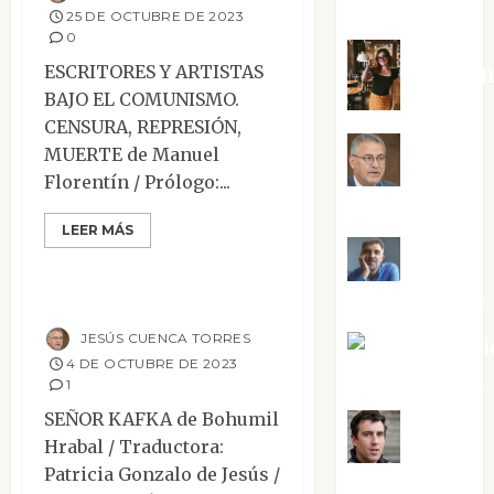
Silvano
25 DE OCTUBRE DE 2023
0
ESCRITORES Y ARTISTAS
Eva Frai
BAJO EL COMUNISMO.
CENSURA, REPRESIÓN,
MUERTE de Manuel
Jesús
Florentín / Prólogo:...
Cuenca Torres
Mesa de novedades
LEER MÁS
Narrativa
Reseñas
Joaquín
Señor Kafka
Rández Ramos
JESÚS CUENCA TORRES
José Antoni
4 DE OCTUBRE DE 2023
Castro Cebrián
1
SEÑOR KAFKA de Bohumil
Juanjo
Hrabal / Traductora:
Patricia Gonzalo de Jesús /
Melgarejo