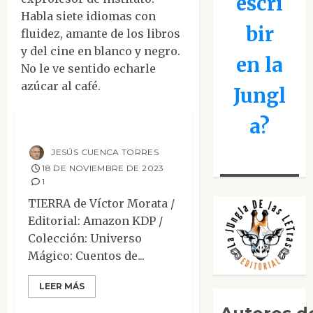
escri
Habla siete idiomas con
bir
fluidez, amante de los libros
y del cine en blanco y negro.
en la
No le ve sentido echarle
Mesa de novedades
azúcar al café.
Jungl
Narrativa
Reseñas
a?
Tierra
JESÚS CUENCA TORRES
18 DE NOVIEMBRE DE 2023
1
TIERRA de Víctor Morata /
Editorial: Amazon KDP /
Colección: Universo
Mágico: Cuentos de...
Ensayo
Mesa de novedades
LEER MÁS
Reseñas