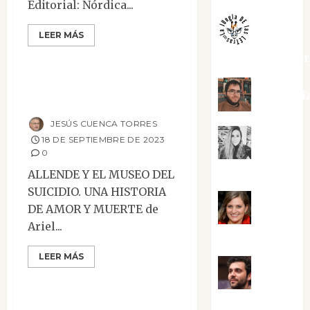
Editorial: Nórdica...
Mesa de novedades
LEER MÁS
Narrativa
Reseñas
jungladelaslet
Allende y el museo
Kiko Pri
del suicidio
JESÚS CUENCA TORRES
18 DE SEPTIEMBRE DE 2023
Mar
0
Carrillo
ALLENDE Y EL MUSEO DEL
SUICIDIO. UNA HISTORIA
Mari
DE AMOR Y MUERTE de
Ariel...
Carmen Pérez
Mesa de novedades
LEER MÁS
Narrativa
Reseñas
Maxi
El mundo
Sabela Tornes