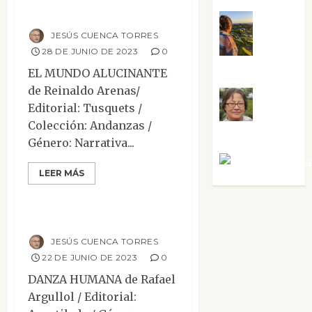
alucinante
Noa
JESÚS CUENCA TORRES
28 DE JUNIO DE 2023
0
Guardia
EL MUNDO ALUCINANTE
de Reinaldo Arenas/
Rosa
Editorial: Tusquets /
Colección: Andanzas /
Villalejos
Género: Narrativa...
Víctor Mora
Mesa de novedades
LEER MÁS
Narrativa
Reseñas
Danza humana
JESÚS CUENCA TORRES
22 DE JUNIO DE 2023
0
DANZA HUMANA de Rafael
Argullol / Editorial: