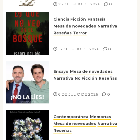
25 DE JULIO DE 2026
0
Ciencia Ficción
Fantasía
Mesa de novedades
Narrativa
Reseñas
Terror
Lo que no veo en el bosque
15 DE JULIO DE 2026
0
Ensayo
Mesa de novedades
Narrativa
No Ficción
Reseñas
¡No la líes!
6 DE JULIO DE 2026
0
Contemporánea
Memorias
Mesa de novedades
Narrativa
Reseñas
Tienes que mirar