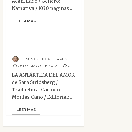
Acantilado / Género:
Narrativa / 1030 páginas...
Contemporánea
Mesa de novedades
LEER MÁS
Narrativa
Reseñas
La Antártida del
amor
JESÚS CUENCA TORRES
26 DE MAYO DE 2023
0
LA ANTÁRTIDA DEL AMOR
de Sara Stridsberg /
Traductora: Carmen
Montes Cano / Editorial:...
LEER MÁS