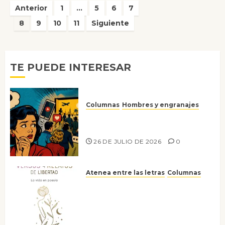
Paginación
Anterior
1
…
5
6
7
de
8
9
10
11
Siguiente
entradas
TE PUEDE INTERESAR
Columnas
Hombres y engranajes
Ya no confiamos ni en lo que
nos gusta
26 DE JULIO DE 2026
0
Atenea entre las letras
Columnas
Versos y relatos de libertad: el
canto a la conciencia de la
escritora peruana Sol del
Risco