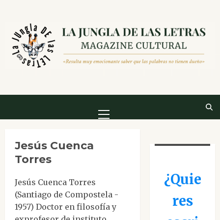
Saltar
al
contenido
Menú
principal
Jesús Cuenca
Torres
¿Quie
Jesús Cuenca Torres
(Santiago de Compostela -
res
1957) Doctor en filosofía y
exprofesor de instituto.