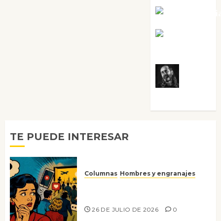
Noa Guardi
Rosa
Villalejos
Víctor
Morata
TE PUEDE INTERESAR
Columnas
Hombres y engranajes
Ya no confiamos ni en lo que
nos gusta
26 DE JULIO DE 2026
0