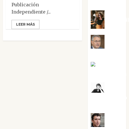
Silvano
Publicación
Independiente /...
Eva Frai
LEER MÁS
Jesús
Cuenca Torres
Joaquín
Rández Ramos
José
Antonio Castro
Cebrián
Juanjo