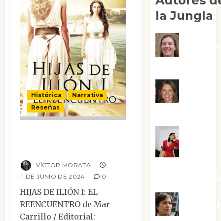
Autores d
la Jungla
Adoraci
Negre Pujol
Angie
Histórica
Narrativa
Reseñas
Ballester
Hijas de Ilión I: El
Aura
reencuentro
Metzeri
VÍCTOR MORATA
11 DE JUNIO DE 2024
0
Altamirano Sol
HIJAS DE ILIÓN I: EL
REENCUENTRO de Mar
Aurelio R
Carrillo / Editorial: