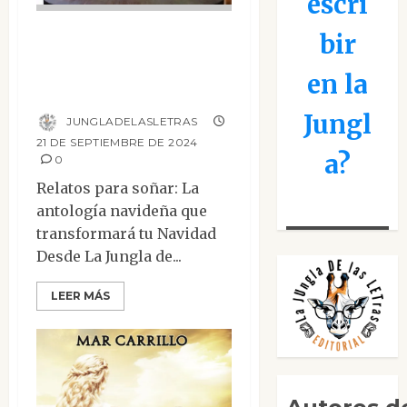
escri
Antología
bir
navideña. Relatos
en la
para soñar
Jungl
JUNGLADELASLETRAS
21 DE SEPTIEMBRE DE 2024
a?
0
Relatos para soñar: La
antología navideña que
transformará tu Navidad
Desde La Jungla de...
LEER MÁS