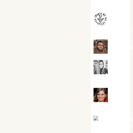
Melgarejo
jungladelaslet
Kiko Pri
Mar
Carrillo
Mari
Carmen Pérez
Maxi Sabel
Tornes