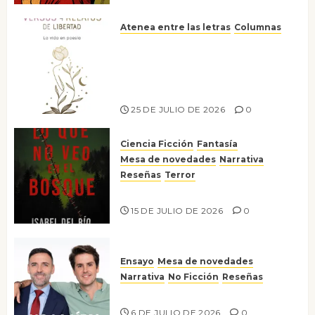
Atenea entre las letras
Columnas
Versos y relatos de libertad: el
canto a la conciencia de la
escritora peruana Sol del
Risco
25 DE JULIO DE 2026
0
Ciencia Ficción
Fantasía
Mesa de novedades
Narrativa
Reseñas
Terror
Lo que no veo en el bosque
15 DE JULIO DE 2026
0
Ensayo
Mesa de novedades
Narrativa
No Ficción
Reseñas
¡No la líes!
6 DE JULIO DE 2026
0